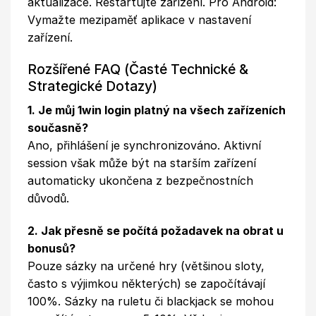
aktualizace. Restartujte zařízení. Pro Android:
Vymažte mezipaměť aplikace v nastavení
zařízení.
Rozšířené FAQ (Časté Technické &
Strategické Dotazy)
1. Je můj 1win login platný na všech zařízeních
současně?
Ano, přihlášení je synchronizováno. Aktivní
session však může být na starším zařízení
automaticky ukončena z bezpečnostních
důvodů.
2. Jak přesně se počítá požadavek na obrat u
bonusů?
Pouze sázky na určené hry (většinou sloty,
často s výjimkou některých) se započítávají
100%. Sázky na ruletu či blackjack se mohou