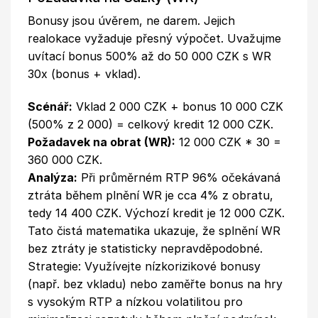
Bonusy jsou úvěrem, ne darem. Jejich
realokace vyžaduje přesný výpočet. Uvažujme
uvítací bonus 500% až do 50 000 CZK s WR
30x (bonus + vklad).
Scénář:
Vklad 2 000 CZK + bonus 10 000 CZK
(500% z 2 000) = celkový kredit 12 000 CZK.
Požadavek na obrat (WR):
12 000 CZK * 30 =
360 000 CZK.
Analýza:
Při průměrném RTP 96% očekávaná
ztráta během plnění WR je cca 4% z obratu,
tedy 14 400 CZK. Výchozí kredit je 12 000 CZK.
Tato čistá matematika ukazuje, že splnění WR
bez ztráty je statisticky nepravděpodobné.
Strategie: Využívejte nízkorizikové bonusy
(např. bez vkladu) nebo zaměřte bonus na hry
s vysokým RTP a nízkou volatilitou pro