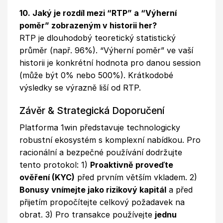
10. Jaký je rozdíl mezi “RTP” a “Výherní
poměr” zobrazeným v historii her?
RTP je dlouhodobý teoretický statistický
průměr (např. 96%). “Výherní poměr” ve vaší
historii je konkrétní hodnota pro danou session
(může být 0% nebo 500%). Krátkodobé
výsledky se výrazně liší od RTP.
Závěr & Strategická Doporučení
Platforma 1win představuje technologicky
robustní ekosystém s komplexní nabídkou. Pro
racionální a bezpečné používání dodržujte
tento protokol: 1)
Proaktivně proveďte
ověření (KYC)
před prvním větším vkladem. 2)
Bonusy vnímejte jako rizikový kapitál
a před
přijetím propočítejte celkový požadavek na
obrat. 3) Pro transakce používejte
jednu