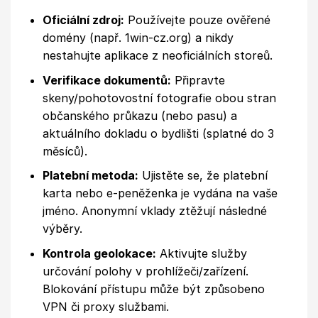
Oficiální zdroj:
Používejte pouze ověřené
domény (např. 1win-cz.org) a nikdy
nestahujte aplikace z neoficiálních storeů.
Verifikace dokumentů:
Připravte
skeny/pohotovostní fotografie obou stran
občanského průkazu (nebo pasu) a
aktuálního dokladu o bydlišti (splatné do 3
měsíců).
Platební metoda:
Ujistěte se, že platební
karta nebo e-peněženka je vydána na vaše
jméno. Anonymní vklady ztěžují následné
výběry.
Kontrola geolokace:
Aktivujte služby
určování polohy v prohlížeči/zařízení.
Blokování přístupu může být způsobeno
VPN či proxy službami.