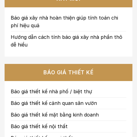
Báo giá xây nhà hoàn thiện giúp tính toán chi
phí hiệu quả
Hướng dẫn cách tính báo giá xây nhà phần thô
dễ hiểu
BÁO GIÁ THIẾT KẾ
Báo giá thiết kế nhà phố / biệt thự
Báo giá thiết kế cảnh quan sân vườn
Báo giá thiết kế mặt bằng kinh doanh
Báo giá thiết kế nội thất