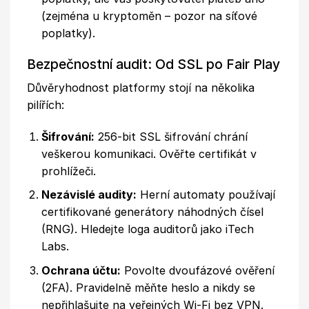
(zejména u kryptoměn – pozor na síťové
poplatky).
Bezpečnostní audit: Od SSL po Fair Play
Důvěryhodnost platformy stojí na několika
pilířích:
Šifrování:
256-bit SSL šifrování chrání
veškerou komunikaci. Ověřte certifikát v
prohlížeči.
Nezávislé audity:
Herní automaty používají
certifikované generátory náhodných čísel
(RNG). Hledejte loga auditorů jako iTech
Labs.
Ochrana účtu:
Povolte dvoufázové ověření
(2FA). Pravidelně měňte heslo a nikdy se
nepřihlašujte na veřejných Wi-Fi bez VPN.