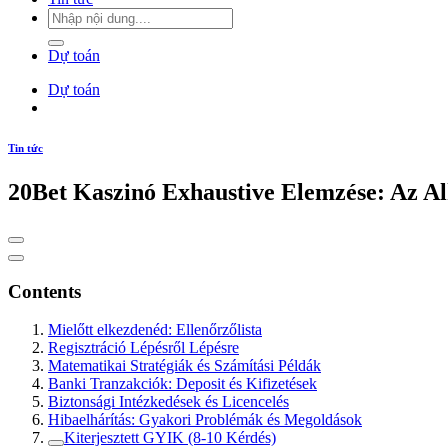
Dự toán
Dự toán
Tin tức
20Bet Kaszinó Exhaustive Elemzése: Az Al
Contents
Mielőtt elkezdenéd: Ellenőrzőlista
Regisztráció Lépésről Lépésre
Matematikai Stratégiák és Számítási Példák
Banki Tranzakciók: Deposit és Kifizetések
Biztonsági Intézkedések és Licencelés
Hibaelhárítás: Gyakori Problémák és Megoldások
Kiterjesztett GYIK (8-10 Kérdés)