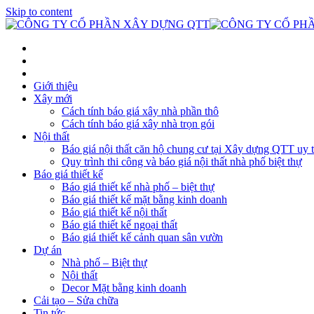
Skip to content
Giới thiệu
Xây mới
Cách tính báo giá xây nhà phần thô
Cách tính báo giá xây nhà trọn gói
Nội thất
Báo giá nội thất căn hộ chung cư tại Xây dựng QTT uy t
Quy trình thi công và báo giá nội thất nhà phố biệt thự
Báo giá thiết kế
Báo giá thiết kế nhà phố – biệt thự
Báo giá thiết kế mặt bằng kinh doanh
Báo giá thiết kế nội thất
Báo giá thiết kế ngoại thất
Báo giá thiết kế cảnh quan sân vườn
Dự án
Nhà phố – Biệt thự
Nội thất
Decor Mặt bằng kinh doanh
Cải tạo – Sửa chữa
Tin tức