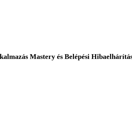
kalmazás Mastery és Belépési Hibaelhárítás