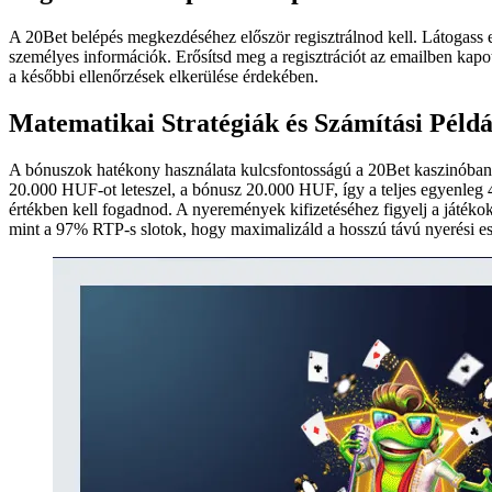
A 20Bet belépés megkezdéséhez először regisztrálnod kell. Látogass el 
személyes információk. Erősítsd meg a regisztrációt az emailben kapo
a későbbi ellenőrzések elkerülése érdekében.
Matematikai Stratégiák és Számítási Péld
A bónuszok hatékony használata kulcsfontosságú a 20Bet kaszinóban.
20.000 HUF-ot leteszel, a bónusz 20.000 HUF, így a teljes egyenleg
értékben kell fogadnod. A nyeremények kifizetéséhez figyelj a játéko
mint a 97% RTP-s slotok, hogy maximalizáld a hosszú távú nyerési es