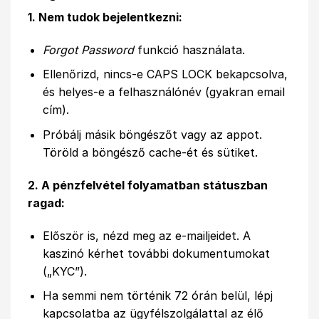
1. Nem tudok bejelentkezni:
Forgot Password
funkció használata.
Ellenőrizd, nincs-e CAPS LOCK bekapcsolva,
és helyes-e a felhasználónév (gyakran email
cím).
Próbálj másik böngészőt vagy az appot.
Töröld a böngésző cache-ét és sütiket.
2. A pénzfelvétel folyamatban státuszban
ragad:
Először is, nézd meg az e-mailjeidet. A
kaszinó kérhet további dokumentumokat
(„KYC”).
Ha semmi nem történik 72 órán belül, lépj
kapcsolatba az ügyfélszolgálattal az élő