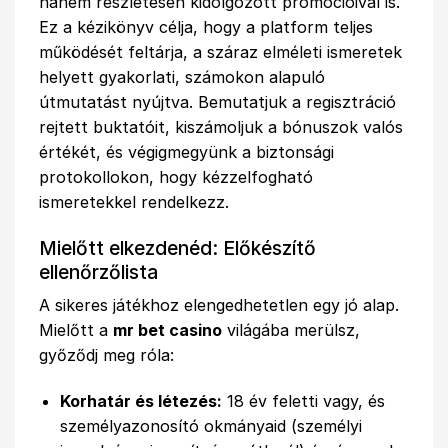
hanem részletesen kidolgozott promócióival is.
Ez a kézikönyv célja, hogy a platform teljes
működését feltárja, a száraz elméleti ismeretek
helyett gyakorlati, számokon alapuló
útmutatást nyújtva. Bemutatjuk a regisztráció
rejtett buktatóit, kiszámoljuk a bónuszok valós
értékét, és végigmegyünk a biztonsági
protokollokon, hogy kézzelfogható
ismeretekkel rendelkezz.
Mielőtt elkezdenéd: Előkészítő
ellenőrzőlista
A sikeres játékhoz elengedhetetlen egy jó alap.
Mielőtt a
mr bet casino
világába merülsz,
győződj meg róla:
Korhatár és létezés:
18 év feletti vagy, és
személyazonosító okmányaid (személyi