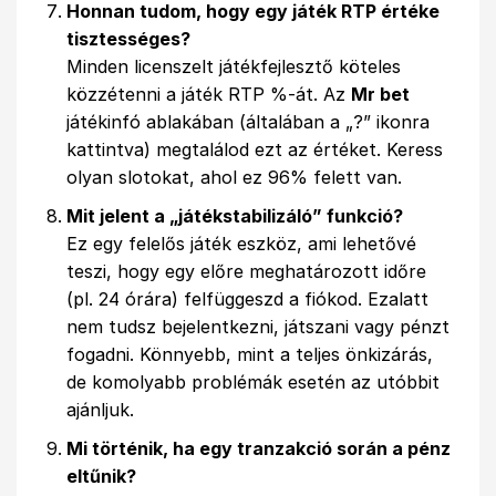
Honnan tudom, hogy egy játék RTP értéke
tisztességes?
Minden licenszelt játékfejlesztő köteles
közzétenni a játék RTP %-át. Az
Mr bet
játékinfó ablakában (általában a „?” ikonra
kattintva) megtalálod ezt az értéket. Keress
olyan slotokat, ahol ez 96% felett van.
Mit jelent a „játékstabilizáló” funkció?
Ez egy felelős játék eszköz, ami lehetővé
teszi, hogy egy előre meghatározott időre
(pl. 24 órára) felfüggeszd a fiókod. Ezalatt
nem tudsz bejelentkezni, játszani vagy pénzt
fogadni. Könnyebb, mint a teljes önkizárás,
de komolyabb problémák esetén az utóbbit
ajánljuk.
Mi történik, ha egy tranzakció során a pénz
eltűnik?