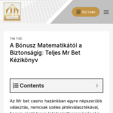
Skip
to
Dự toán
content
TIN TỨC
A Bónusz Matematikától a
Biztonságig: Teljes Mr Bet
Kézikönyv
Contents
Az
Mr bet
casino hazánkban egyre népszerűbb
választás, nemcsak széles játékválasztékával,