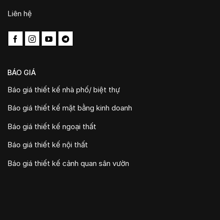
Liên hệ
BÁO GIÁ
Báo giá thiết kế nhà phố/ biệt thự
Báo giá thiết kế mặt bằng kinh doanh
Báo giá thiết kế ngoại thất
Báo giá thiết kế nội thất
Báo giá thiết kế cảnh quan sân vườn