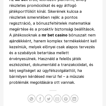
részletes promóciókat és egy átfogó
játékportfóliót kínál. Sikerének kulcsa a
részletek ismeretében rejlik: a pontos
regisztráció, a bónuszfeltételek matematikai
megértése és a proaktív biztonsági beállítások.
A játékosoknak a
mr bet casino
bónuszait nem
ajándékként, hanem komplex termékekként kell
kezelniük, melyek előnyei csak alapos tervezés
és a szabályok betartása mellett
érvényesülnek. Használd a felelős játék
eszközöket, dokumentáld a tranzakcióidat, és
kérj segítséget az ügyfélszolgálattól, ha
bármilyen kérdésed merül fel – a műszaki
problémák megoldására ott vannak.