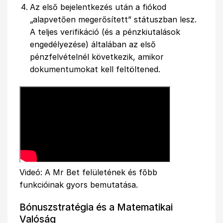
Az első bejelentkezés után a fiókod
„alapvetően megerősített” státuszban lesz.
A teljes verifikáció (és a pénzkiutalások
engedélyezése) általában az első
pénzfelvételnél következik, amikor
dokumentumokat kell feltöltened.
Videó: A Mr Bet felületének és főbb
funkcióinak gyors bemutatása.
Bónuszstratégia és a Matematikai
Valóság