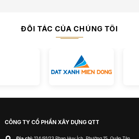
ĐỐI TÁC CỦA CHÚNG TÔI
CÔNG TY CỔ PHẦN XÂY DỰNG QTT
Địa chỉ:
124/91/23 Phan Huy Ích, Phường 15, Quận Tân