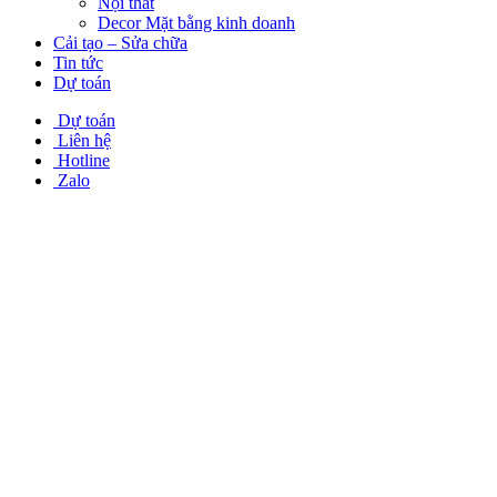
Nội thất
Decor Mặt bằng kinh doanh
Cải tạo – Sửa chữa
Tin tức
Dự toán
Dự toán
Liên hệ
Hotline
Zalo