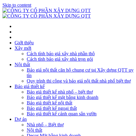
Skip to content
Giới thiệu
Xây mới
Cách tính báo giá xây nhà phần thô
Cách tính báo giá xây nhà trọn gói
Nội thất
Báo giá nội thất căn hộ chung cư tại Xây dựng QTT uy
tín
Quy trình thi công và báo giá nội thất nhà phố biệt thự
Báo giá thiết kế
Báo giá thiết kế nhà phố – biệt thự
Báo giá thiết kế mặt bằng kinh doanh
Báo giá thiết kế nội thất
Báo giá thiết kế ngoại thất
Báo giá thiết kế cảnh quan sân vườn
Dự án
Nhà phố – Biệt thự
Nội thất
Decor Mặt bằng kinh doanh