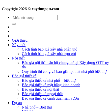
Copyright 2026 ©
xaydungqtt.com
Giới thiệu
Xây mới
Cách tính báo giá xây nhà phần thô
Cách tính báo giá xây nhà trọn gói
Nội thất
Báo giá nội thất căn hộ chung cư tại Xây dựng QTT uy
tín
Quy trình thi công và báo giá nội thất nhà phố biệt thự
Báo giá thiết kế
Báo giá thiết kế nhà phố – biệt thự
Báo giá thiết kế mặt bằng kinh doanh
Báo giá thiết kế nội thất
Báo giá thiết kế ngoại thất
Báo giá thiết kế cảnh quan sân vườn
Dự án
Nhà phố – Biệt thự