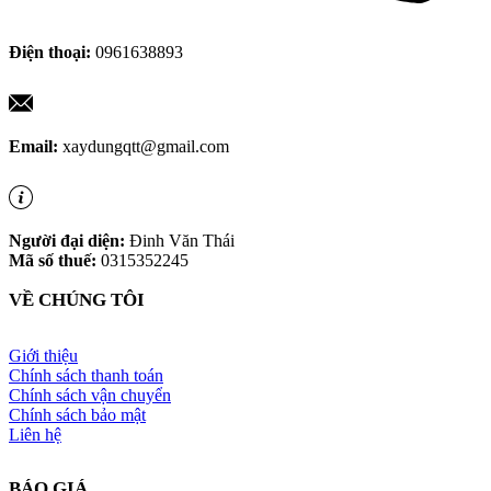
Điện thoại:
0961638893
Email:
xaydungqtt@gmail.com
Người đại diện:
Đinh Văn Thái
Mã số thuế:
0315352245
VỀ CHÚNG TÔI
Giới thiệu
Chính sách thanh toán
Chính sách vận chuyển
Chính sách bảo mật
Liên hệ
BÁO GIÁ