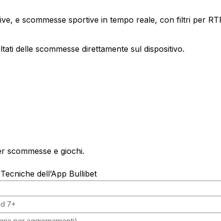
live, e scommesse sportive in tempo reale, con filtri per RT
ltati delle scommesse direttamente sul dispositivo.
per scommesse e giochi.
Tecniche dell’App Bullibet
id 7+
aria per aggiornamenti)