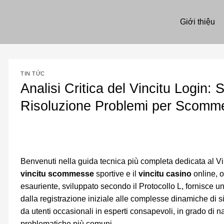
Skip
to
Giới thiệu
content
TIN TỨC
Analisi Critica del Vincitu Login:
Risoluzione Problemi per Scomm
Benvenuti nella guida tecnica più completa dedicata al
Vi
vincitu scommesse
sportive e il
vincitu casino
online,
esauriente, sviluppato secondo il Protocollo L, fornisce u
dalla registrazione iniziale alle complesse dinamiche di si
da utenti occasionali in esperti consapevoli, in grado di
problematiche più comuni.