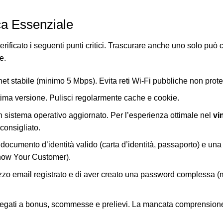
ica Essenziale
 verificato i seguenti punti critici. Trascurare anche uno solo può
e.
et stabile (minimo 5 Mbps). Evita reti Wi-Fi pubbliche non prote
ultima versione. Pulisci regolarmente cache e cookie.
n sistema operativo aggiornato. Per l’esperienza ottimale nel
v
consigliato.
 documento d’identità valido (carta d’identità, passaporto) e un
Know Your Customer).
dirizzo email registrato e di aver creato una password complessa
i legati a bonus, scommesse e prelievi. La mancata comprensio