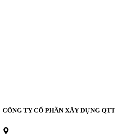
CÔNG TY CỔ PHẦN XÂY DỰNG QTT