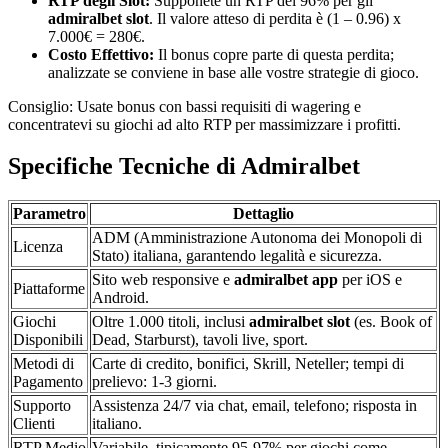
RTP degli Slot:
Supponete un RTP del 96% per gli
admiralbet slot
. Il valore atteso di perdita è (1 – 0.96) x
7.000€ = 280€.
Costo Effettivo:
Il bonus copre parte di questa perdita;
analizzate se conviene in base alle vostre strategie di gioco.
Consiglio: Usate bonus con bassi requisiti di wagering e
concentratevi su giochi ad alto RTP per massimizzare i profitti.
Specifiche Tecniche di Admiralbet
Parametro
Dettaglio
ADM (Amministrazione Autonoma dei Monopoli di
Licenza
Stato) italiana, garantendo legalità e sicurezza.
Sito web responsive e
admiralbet app
per iOS e
Piattaforme
Android.
Giochi
Oltre 1.000 titoli, inclusi
admiralbet slot
(es. Book of
Disponibili
Dead, Starburst), tavoli live, sport.
Metodi di
Carte di credito, bonifici, Skrill, Neteller; tempi di
Pagamento
prelievo: 1-3 giorni.
Supporto
Assistenza 24/7 via chat, email, telefono; risposta in
Clienti
italiano.
RTP Medio
Variabile, tipicamente 95-97% per giochi come