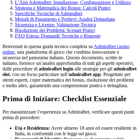
L’App Admiralbet: Installazione, Configurazione e Utilizzo
Strategia e Matematica dei Bonus: Calcoli Pratici
Specifiche Tecniche di Admiralbet
Metodi di Pagamento e Prelievi: Analisi Dettagliata
Sicurezza e Licenze: Valutazione Tecnica
Risoluzione dei Problemi: Scenari Pratici
FAQ Estesa: Domande Tecniche e Risposte
Benvenuti in questa guida tecnica completa su
Admiralbet casino
online
, una piattaforma di gioco che combina innovazione e
sicurezza nel panorama italiano. Questo documento, scritto in
italiano, fornisce un’analisi approfondita di tutti gli aspetti operativi,
dalle procedure di
admiralbet login
alle strategie per gli
admiralbet
slot
, con un focus particolare sull’
admiralbet app
. Progettato per
utenti esperti, copre matematica dei bonus, risoluzione dei problemi
e molto altro, garantendo una comprensione pratica e dettagliata.
Prima di Iniziare: Checklist Essenziale
Per massimizzare l’esperienza su Admiralbet, verificare questi punti
prima di procedere:
Età e Residenza:
Avere almeno 18 anni ed essere residente in
Italia, in conformità con le leggi sul gioco.