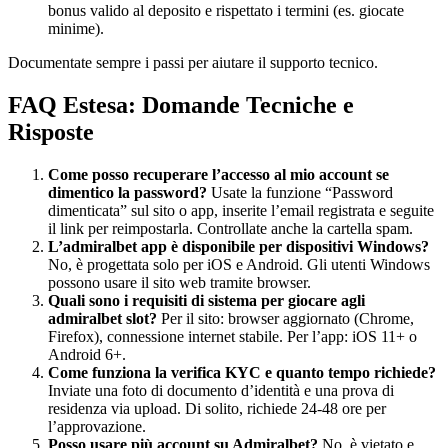
bonus valido al deposito e rispettato i termini (es. giocate
minime).
Documentate sempre i passi per aiutare il supporto tecnico.
FAQ Estesa: Domande Tecniche e
Risposte
Come posso recuperare l’accesso al mio account se
dimentico la password?
Usate la funzione “Password
dimenticata” sul sito o app, inserite l’email registrata e seguite
il link per reimpostarla. Controllate anche la cartella spam.
L’
admiralbet app
è disponibile per dispositivi Windows?
No, è progettata solo per iOS e Android. Gli utenti Windows
possono usare il sito web tramite browser.
Quali sono i requisiti di sistema per giocare agli
admiralbet slot
?
Per il sito: browser aggiornato (Chrome,
Firefox), connessione internet stabile. Per l’app: iOS 11+ o
Android 6+.
Come funziona la verifica KYC e quanto tempo richiede?
Inviate una foto di documento d’identità e una prova di
residenza via upload. Di solito, richiede 24-48 ore per
l’approvazione.
Posso usare più account su Admiralbet?
No, è vietato e