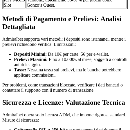
Slot
Gonzo’s Quest.
Metodi di Pagamento e Prelievi: Analisi
Dettagliata
Admiralbet supporta vari metodi; i depositi sono istantanei, mentre i
prelievi richiedono verifica. Limitazioni:
Depositi Minimi:
Da 10€ per carte, 5€ per e-wallet.
Prelievi Massimi:
Fino a 10.000€ al mese, soggetti a controlli
antiriciclaggio.
Tasse:
Nessuna tassa sui prelievi, ma le banche potrebbero
applicare commissioni.
Per problemi, come transazioni bloccate, verificare i dati bancari o
contattare il supporto con il numero di transazione.
Sicurezza e Licenze: Valutazione Tecnica
Admiralbet opera sotto licenza ADM, che impone rigorosi standard.
Misure di sicurezza:
Crittografia SSL a 256-bit
per proteggere i dati durante il