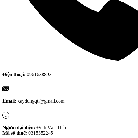
Điện thoại:
0961638893
Email:
xaydungqtt@gmail.com
Người đại diện:
Đinh Văn Thái
Mã số thuế:
0315352245