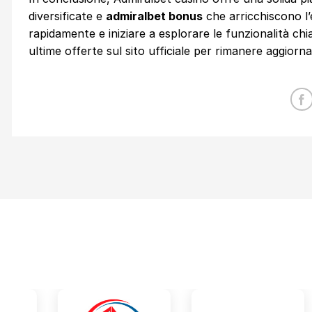
diversificate e
admiralbet bonus
che arricchiscono l’
rapidamente e iniziare a esplorare le funzionalità chi
ultime offerte sul sito ufficiale per rimanere aggiornat