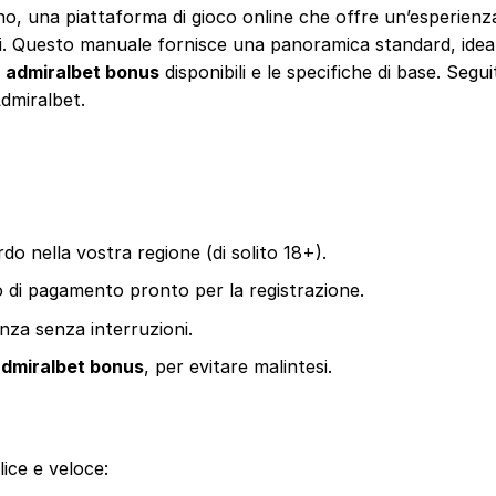
no
, una piattaforma di gioco online che offre un’esperienz
i. Questo manuale fornisce una panoramica standard, idea
i
admiralbet bonus
disponibili e le specifiche di base. Segu
dmiralbet.
ardo nella vostra regione (di solito 18+).
 di pagamento pronto per la registrazione.
nza senza interruzioni.
dmiralbet bonus
, per evitare malintesi.
ice e veloce: