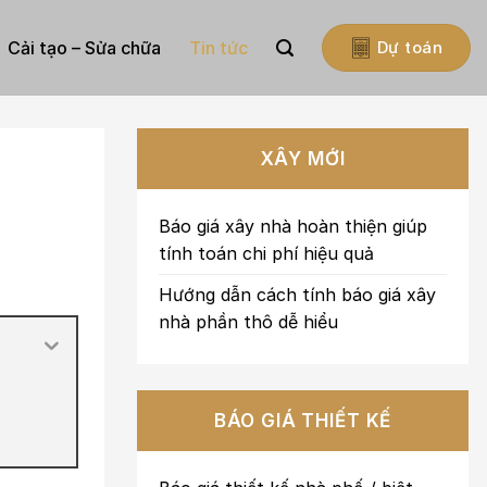
Cải tạo – Sửa chữa
Tin tức
Dự toán
XÂY MỚI
Báo giá xây nhà hoàn thiện giúp
tính toán chi phí hiệu quả
Hướng dẫn cách tính báo giá xây
nhà phần thô dễ hiểu
BÁO GIÁ THIẾT KẾ