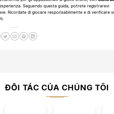
esperienza. Seguendo questa guida, potrete registrarevi
ave. Ricordate di giocare responsabilmente e di verificare 
i.
ĐỐI TÁC CỦA CHÚNG TÔI