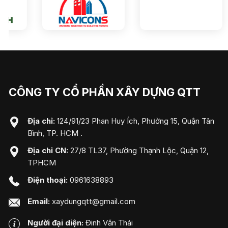
CÔNG TY CỔ PHẦN XÂY DỰNG QTT
Địa chỉ:
124/91/23 Phan Huy Ích, Phường 15, Quận Tân
Bình, TP. HCM .
Địa chỉ CN:
27/8 TL37, Phường Thạnh Lộc, Quận 12,
TPHCM
Điện thoại:
0961638893
Email:
xaydungqtt@gmail.com
Người đại diện:
Đinh Văn Thái