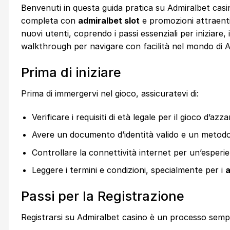
Benvenuti in questa guida pratica su
Admiralbet casi
completa con
admiralbet slot
e promozioni attraent
nuovi utenti, coprendo i passi essenziali per iniziare, 
walkthrough per navigare con facilità nel mondo di A
Prima di iniziare
Prima di immergervi nel gioco, assicuratevi di:
Verificare i requisiti di età legale per il gioco d’azz
Avere un documento d’identità valido e un metodo
Controllare la connettività internet per un’esperie
Leggere i termini e condizioni, specialmente per i
a
Passi per la Registrazione
Registrarsi su Admiralbet casino è un processo sempl