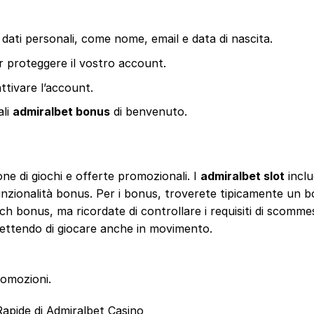
ri dati personali, come nome, email e data di nascita.
 proteggere il vostro account.
ttivare l’account.
ali
admiralbet bonus
di benvenuto.
one di giochi e offerte promozionali. I
admiralbet slot
incl
 funzionalità bonus. Per i bonus, troverete tipicamente un b
atch bonus, ma ricordate di controllare i requisiti di scomme
rmettendo di giocare anche in movimento.
romozioni.
Rapide di Admiralbet Casino