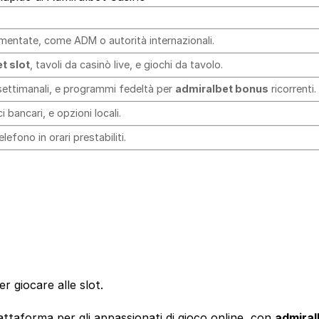
mentate, come ADM o autorità internazionali.
t slot
, tavoli da casinò live, e giochi da tavolo.
ettimanali, e programmi fedeltà per
admiralbet bonus
ricorrenti.
i bancari, e opzioni locali.
elefono in orari prestabiliti.
r giocare alle slot.
attaforma per gli appassionati di gioco online, con
admiral