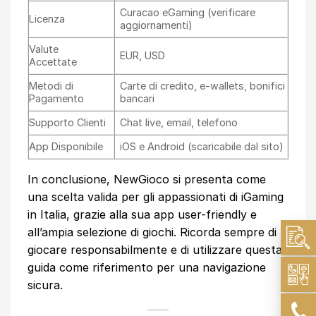
Curacao eGaming (verificare
Licenza
aggiornamenti)
Valute
EUR, USD
Accettate
Metodi di
Carte di credito, e-wallets, bonifici
Pagamento
bancari
Supporto Clienti
Chat live, email, telefono
App Disponibile
iOS e Android (scaricabile dal sito)
In conclusione, NewGioco si presenta come
una scelta valida per gli appassionati di iGaming
in Italia, grazie alla sua app user-friendly e
all’ampia selezione di giochi. Ricorda sempre di
giocare responsabilmente e di utilizzare questa
guida come riferimento per una navigazione
sicura.