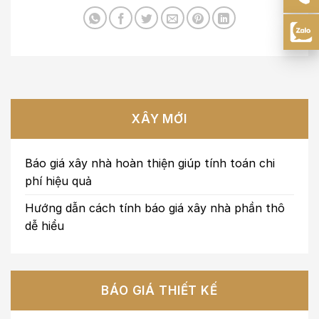
XÂY MỚI
Báo giá xây nhà hoàn thiện giúp tính toán chi
phí hiệu quả
Hướng dẫn cách tính báo giá xây nhà phần thô
dễ hiểu
BÁO GIÁ THIẾT KẾ