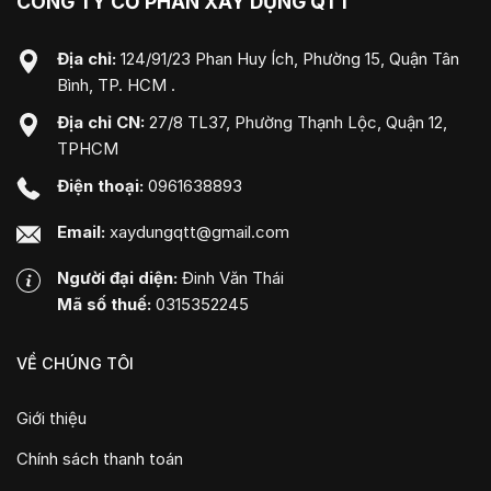
CÔNG TY CỔ PHẦN XÂY DỰNG QTT
Địa chỉ:
124/91/23 Phan Huy Ích, Phường 15, Quận Tân
Bình, TP. HCM .
Địa chỉ CN:
27/8 TL37, Phường Thạnh Lộc, Quận 12,
TPHCM
Điện thoại:
0961638893
Email:
xaydungqtt@gmail.com
Người đại diện:
Đinh Văn Thái
Mã số thuế:
0315352245
VỀ CHÚNG TÔI
Giới thiệu
Chính sách thanh toán