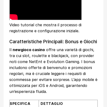
Video tutorial che mostra il processo di
registrazione e configurazione iniziale.
Caratteristiche Principali: Bonus e Giochi
Il
newgioco casino
offre una varietà di giochi,
tra cui slot, roulette e blackjack, con provider
noti come NetEnt e Evolution Gaming. I bonus
includono offerte di benvenuto e promozioni
regolari, ma è cruciale leggere i requisiti di
scommessa per evitare sorprese. L’app mobile è
ottimizzata per iOS e Android, garantendo
un’esperienza fluida.
SPECIFICA
DETTAGLIO