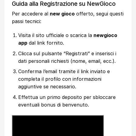
Guida alla Registrazione su NewGioco
Per accedere al
new gioco
offerto, segui questi
passi tecnici:
Visita il sito ufficiale o scarica la
newgioco
app
dal link fornito.
Clicca sul pulsante “Registrati” e inserisci i
dati personali richiesti (nome, email, ecc.).
Conferma l’email tramite il link inviato e
completa il profilo con informazioni
aggiuntive se necessario.
Effettua un primo deposito per sbloccare
eventuali bonus di benvenuto.