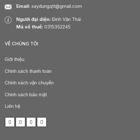
Email:
xaydungqtt@gmail.com
Người đại diện:
Đinh Văn Thái
Mã số thuế:
0315352245
VỀ CHÚNG TÔI
Giới thiệu
Chính sách thanh toán
Chính sách vận chuyển
Chính sách bảo mật
Liên hệ