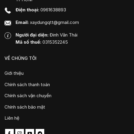
Điện thoại:
0961638893
Email:
xaydungqtt@gmail.com
Người đại diện:
Đinh Văn Thái
Mã số thuế:
0315352245
VỀ CHÚNG TÔI
Giới thiệu
Chính sách thanh toán
Chính sách vận chuyển
Chính sách bảo mật
Liên hệ