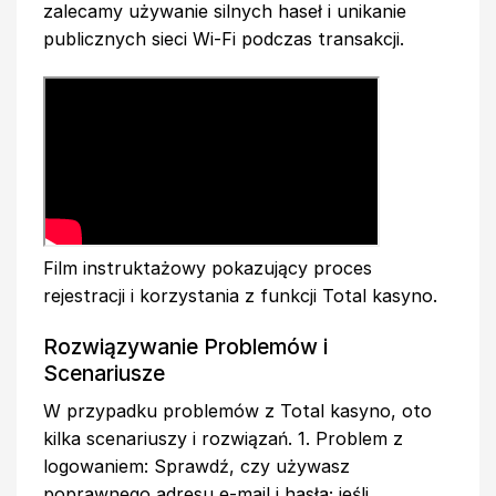
zalecamy używanie silnych haseł i unikanie
publicznych sieci Wi-Fi podczas transakcji.
Film instruktażowy pokazujący proces
rejestracji i korzystania z funkcji Total kasyno.
Rozwiązywanie Problemów i
Scenariusze
W przypadku problemów z Total kasyno, oto
kilka scenariuszy i rozwiązań. 1. Problem z
logowaniem: Sprawdź, czy używasz
poprawnego adresu e-mail i hasła; jeśli