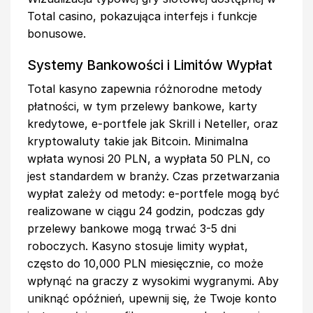
Total casino, pokazująca interfejs i funkcje
bonusowe.
Systemy Bankowości i Limitów Wypłat
Total kasyno zapewnia różnorodne metody
płatności, w tym przelewy bankowe, karty
kredytowe, e-portfele jak Skrill i Neteller, oraz
kryptowaluty takie jak Bitcoin. Minimalna
wpłata wynosi 20 PLN, a wypłata 50 PLN, co
jest standardem w branży. Czas przetwarzania
wypłat zależy od metody: e-portfele mogą być
realizowane w ciągu 24 godzin, podczas gdy
przelewy bankowe mogą trwać 3-5 dni
roboczych. Kasyno stosuje limity wypłat,
często do 10,000 PLN miesięcznie, co może
wpłynąć na graczy z wysokimi wygranymi. Aby
uniknąć opóźnień, upewnij się, że Twoje konto