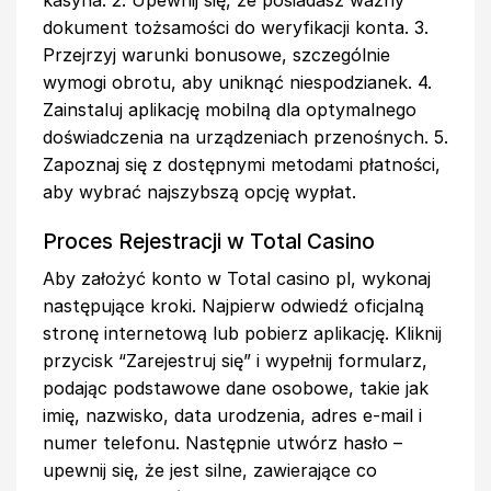
dokument tożsamości do weryfikacji konta. 3.
Przejrzyj warunki bonusowe, szczególnie
wymogi obrotu, aby uniknąć niespodzianek. 4.
Zainstaluj aplikację mobilną dla optymalnego
doświadczenia na urządzeniach przenośnych. 5.
Zapoznaj się z dostępnymi metodami płatności,
aby wybrać najszybszą opcję wypłat.
Proces Rejestracji w Total Casino
Aby założyć konto w Total casino pl, wykonaj
następujące kroki. Najpierw odwiedź oficjalną
stronę internetową lub pobierz aplikację. Kliknij
przycisk “Zarejestruj się” i wypełnij formularz,
podając podstawowe dane osobowe, takie jak
imię, nazwisko, data urodzenia, adres e-mail i
numer telefonu. Następnie utwórz hasło –
upewnij się, że jest silne, zawierające co