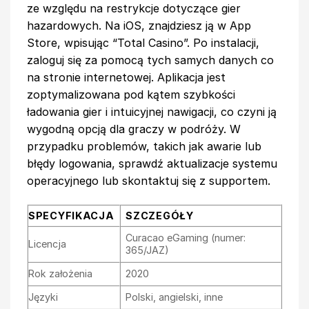
ze względu na restrykcje dotyczące gier
hazardowych. Na iOS, znajdziesz ją w App
Store, wpisując “Total Casino”. Po instalacji,
zaloguj się za pomocą tych samych danych co
na stronie internetowej. Aplikacja jest
zoptymalizowana pod kątem szybkości
ładowania gier i intuicyjnej nawigacji, co czyni ją
wygodną opcją dla graczy w podróży. W
przypadku problemów, takich jak awarie lub
błędy logowania, sprawdź aktualizacje systemu
operacyjnego lub skontaktuj się z supportem.
SPECYFIKACJA
SZCZEGÓŁY
Curacao eGaming (numer:
Licencja
365/JAZ)
Rok założenia
2020
Języki
Polski, angielski, inne