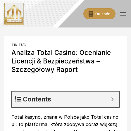
Skip
to
Dự toán
content
TIN TỨC
Analiza Total Casino: Ocenianie
Licencji & Bezpieczeństwa –
Szczegółowy Raport
Contents
Total kasyno, znane w Polsce jako Total casino
pl, to platforma, która zdobywa coraz większą