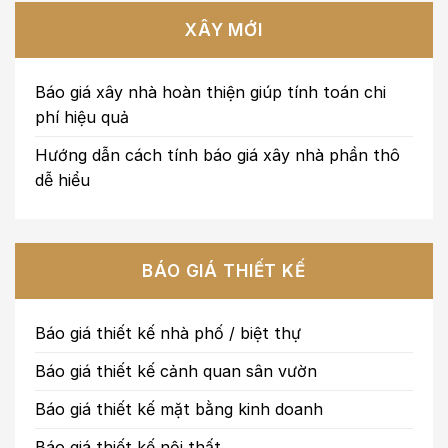
XÂY MỚI
Báo giá xây nhà hoàn thiện giúp tính toán chi
phí hiệu quả
Hướng dẫn cách tính báo giá xây nhà phần thô
dễ hiểu
BÁO GIÁ THIẾT KẾ
Báo giá thiết kế nhà phố / biệt thự
Báo giá thiết kế cảnh quan sân vườn
Báo giá thiết kế mặt bằng kinh doanh
Báo giá thiết kế nội thất