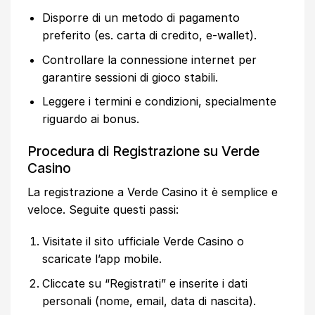
Disporre di un metodo di pagamento
preferito (es. carta di credito, e-wallet).
Controllare la connessione internet per
garantire sessioni di gioco stabili.
Leggere i termini e condizioni, specialmente
riguardo ai bonus.
Procedura di Registrazione su Verde
Casino
La registrazione a Verde Casino it è semplice e
veloce. Seguite questi passi:
Visitate il sito ufficiale Verde Casino o
scaricate l’app mobile.
Cliccate su “Registrati” e inserite i dati
personali (nome, email, data di nascita).