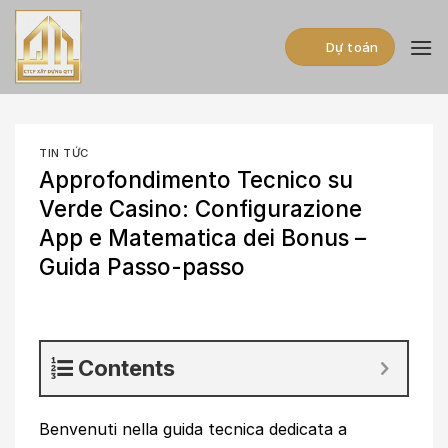
Skip
to
Dự toán
content
TIN TỨC
Approfondimento Tecnico su
Verde Casino: Configurazione
App e Matematica dei Bonus –
Guida Passo-passo
Contents
Benvenuti nella guida tecnica dedicata a