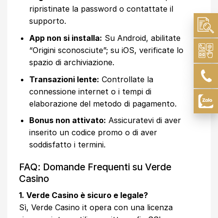
ripristinate la password o contattate il
supporto.
App non si installa:
Su Android, abilitate
“Origini sconosciute”; su iOS, verificate lo
spazio di archiviazione.
Transazioni lente:
Controllate la
connessione internet o i tempi di
elaborazione del metodo di pagamento.
Bonus non attivato:
Assicuratevi di aver
inserito un codice promo o di aver
soddisfatto i termini.
FAQ: Domande Frequenti su Verde
Casino
1. Verde Casino è sicuro e legale?
Sì, Verde Casino it opera con una licenza