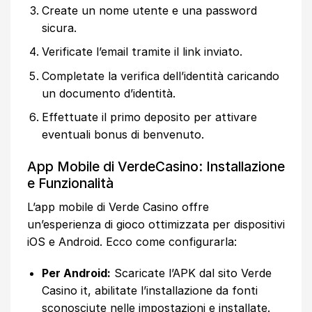
Create un nome utente e una password
sicura.
Verificate l’email tramite il link inviato.
Completate la verifica dell’identità caricando
un documento d’identità.
Effettuate il primo deposito per attivare
eventuali bonus di benvenuto.
App Mobile di VerdeCasino: Installazione
e Funzionalità
L’app mobile di Verde Casino offre
un’esperienza di gioco ottimizzata per dispositivi
iOS e Android. Ecco come configurarla:
Per Android:
Scaricate l’APK dal sito Verde
Casino it, abilitate l’installazione da fonti
sconosciute nelle impostazioni e installate.