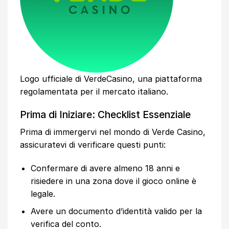
Logo ufficiale di VerdeCasino, una piattaforma
regolamentata per il mercato italiano.
Prima di Iniziare: Checklist Essenziale
Prima di immergervi nel mondo di Verde Casino,
assicuratevi di verificare questi punti:
Confermare di avere almeno 18 anni e
risiedere in una zona dove il gioco online è
legale.
Avere un documento d’identità valido per la
verifica del conto.