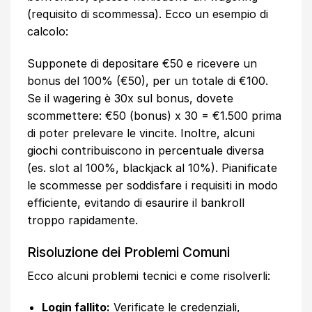
(requisito di scommessa). Ecco un esempio di
calcolo:
Supponete di depositare €50 e ricevere un
bonus del 100% (€50), per un totale di €100.
Se il wagering è 30x sul bonus, dovete
scommettere: €50 (bonus) x 30 = €1.500 prima
di poter prelevare le vincite. Inoltre, alcuni
giochi contribuiscono in percentuale diversa
(es. slot al 100%, blackjack al 10%). Pianificate
le scommesse per soddisfare i requisiti in modo
efficiente, evitando di esaurire il bankroll
troppo rapidamente.
Risoluzione dei Problemi Comuni
Ecco alcuni problemi tecnici e come risolverli:
Login fallito:
Verificate le credenziali,