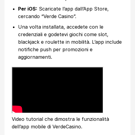
Per iOS:
Scaricate l’app dall’App Store,
cercando “Verde Casino”.
Una volta installata, accedete con le
credenziali e godetevi giochi come slot,
blackjack e roulette in mobilità. L’app include
notifiche push per promozioni e
aggiornamenti.
Video tutorial che dimostra le funzionalità
dell’app mobile di VerdeCasino.