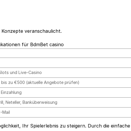
e Konzepte veranschaulicht.
fikationen für BdmBet casino
 Slots und Live-Casino
 bis zu €500 (aktuelle Angebote prüfen)
 Einzahlung
ill, Neteller, Banküberweisung
-Mail
lichkeit, Ihr Spielerlebnis zu steigern. Durch die einfache