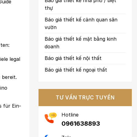
Báo giá thiết kế nhà phố / biệt
Guide
thự
Báo giá thiết kế cảnh quan sân
vườn
Báo giá thiết kế mặt bằng kinh
ten:
doanh
Báo giá thiết kế nội thất
ele legal
Báo giá thiết kế ngoại thất
bereit.
ino
TƯ VẤN TRỰC TUYẾN
 für Ein-
Hotline
0961638893