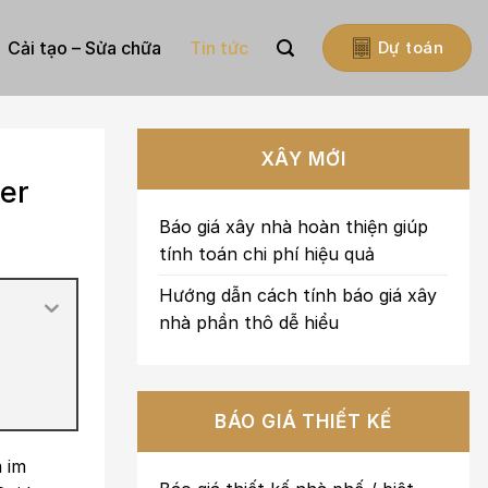
Cải tạo – Sửa chữa
Tin tức
Dự toán
XÂY MỚI
er
Báo giá xây nhà hoàn thiện giúp
tính toán chi phí hiệu quả
Hướng dẫn cách tính báo giá xây
nhà phần thô dễ hiểu
BÁO GIÁ THIẾT KẾ
m im