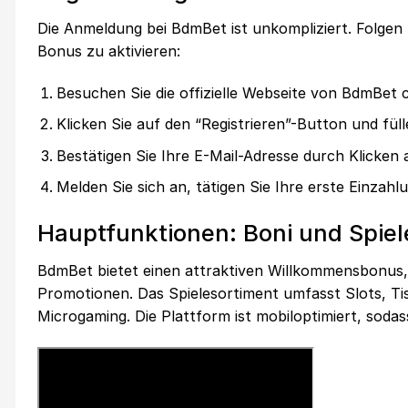
Die Anmeldung bei BdmBet ist unkompliziert. Folgen S
Bonus zu aktivieren:
Besuchen Sie die offizielle Webseite von BdmBet 
Klicken Sie auf den “Registrieren”-Button und fül
Bestätigen Sie Ihre E-Mail-Adresse durch Klicken
Melden Sie sich an, tätigen Sie Ihre erste Einza
Hauptfunktionen: Boni und Spiel
BdmBet bietet einen attraktiven Willkommensbonus, 
Promotionen. Das Spielesortiment umfasst Slots, Ti
Microgaming. Die Plattform ist mobiloptimiert, soda