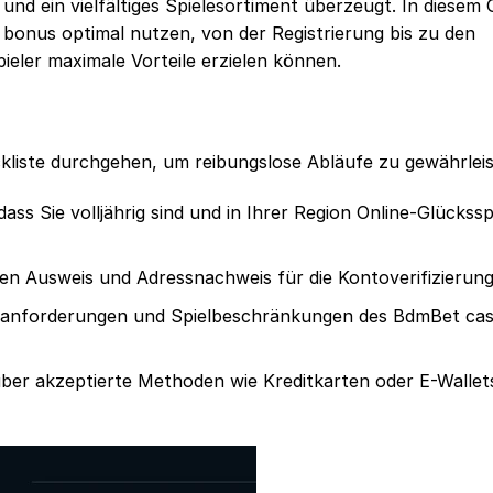
 und ein vielfältiges Spielesortiment überzeugt. In diesem 
 bonus
optimal nutzen, von der Registrierung bis zu den
pieler maximale Vorteile erzielen können.
ckliste durchgehen, um reibungslose Abläufe zu gewährleis
dass Sie volljährig sind und in Ihrer Region Online-Glücksspi
gen Ausweis und Adressnachweis für die Kontoverifizierung 
zanforderungen und Spielbeschränkungen des BdmBet cas
über akzeptierte Methoden wie Kreditkarten oder E-Wallets