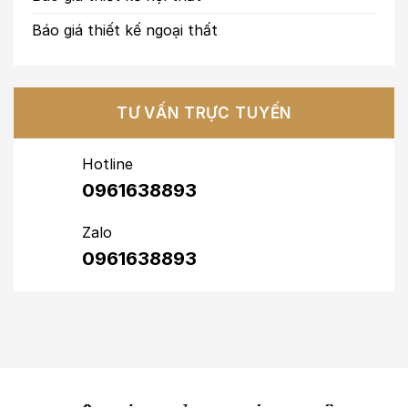
Báo giá thiết kế ngoại thất
TƯ VẤN TRỰC TUYẾN
Hotline
0961638893
Zalo
0961638893