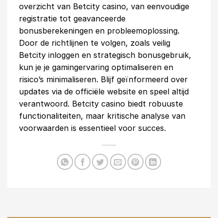
overzicht van Betcity casino, van eenvoudige
registratie tot geavanceerde
bonusberekeningen en probleemoplossing.
Door de richtlijnen te volgen, zoals veilig
Betcity inloggen en strategisch bonusgebruik,
kun je je gamingervaring optimaliseren en
risico’s minimaliseren. Blijf geïnformeerd over
updates via de officiële website en speel altijd
verantwoord. Betcity casino biedt robuuste
functionaliteiten, maar kritische analyse van
voorwaarden is essentieel voor succes.