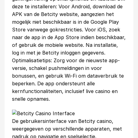
deze te installeren: Voor Android, download de
APK van de Betcity website, aangezien het
mogelijk niet beschikbaar is in de Google Play
Store vanwege gokrestricties. Voor iOS, zoek
naar de app in de App Store indien beschikbaar,
of gebruik de mobiele website. Na installatie,
log in met je Betcity inloggen gegevens.
Optimalisatietips: Zorg voor de nieuwste app-
versie, schakel pushmeldingen in voor
bonussen, en gebruik Wi-Fi om dataverbruik te
beperken. De app ondersteunt alle
kernfunctionaliteiten, inclusief live casino en
snelle opnames.
De gebruikersinterface van Betcity casino,
weergegeven op verschillende apparaten, met
nadruk op navigatie en spelselectie.