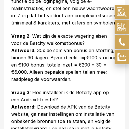
functie op de loginpagina, volg de e-
mailinstructies, en stel een nieuw wachtwoord
in. Zorg dat het voldoet aan complexiteitseisen
(minimaal 8 karakters, met cijfers en symbolen).
Vraag 2:
Wat zijn de exacte wagering eisen
voor de Betcity welkomstbonus?
Antwoord:
30x de som van bonus en storting,
binnen 30 dagen. Bijvoorbeeld, bij €100 storting
en €100 bonus: totale inzet = €200 * 30 =
€6.000. Alleen bepaalde spellen tellen mee;
raadpleeg de voorwaarden.
Vraag 3:
Hoe installeer ik de Betcity app op
een Android-toestel?
Antwoord:
Download de APK van de Betcity
website, ga naar instellingen om installatie van
onbekende bronnen toe te staan, en volg de
installatiewizard. Log daarna in met je Betcity