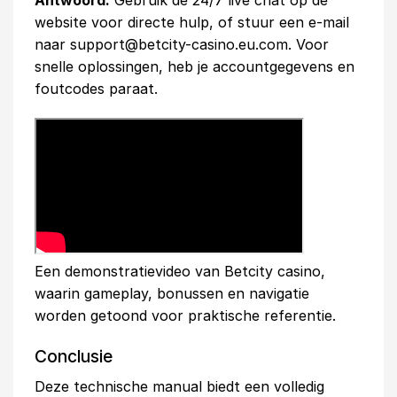
website voor directe hulp, of stuur een e-mail
naar support@betcity-casino.eu.com. Voor
snelle oplossingen, heb je accountgegevens en
foutcodes paraat.
Een demonstratievideo van Betcity casino,
waarin gameplay, bonussen en navigatie
worden getoond voor praktische referentie.
Conclusie
Deze technische manual biedt een volledig