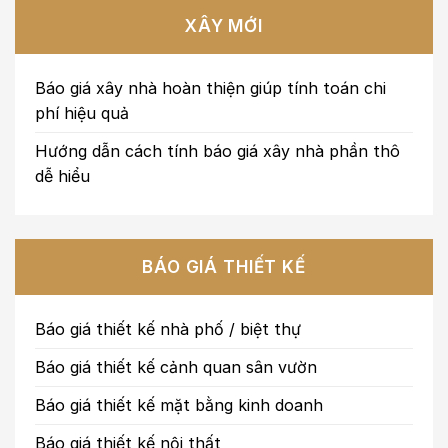
XÂY MỚI
Báo giá xây nhà hoàn thiện giúp tính toán chi
phí hiệu quả
Hướng dẫn cách tính báo giá xây nhà phần thô
dễ hiểu
BÁO GIÁ THIẾT KẾ
Báo giá thiết kế nhà phố / biệt thự
Báo giá thiết kế cảnh quan sân vườn
Báo giá thiết kế mặt bằng kinh doanh
Báo giá thiết kế nội thất