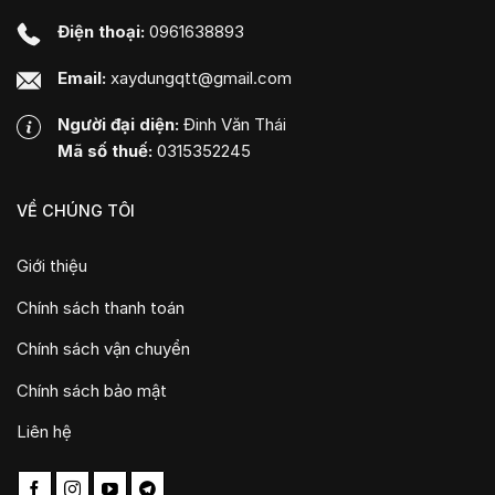
Điện thoại:
0961638893
Email:
xaydungqtt@gmail.com
Người đại diện:
Đinh Văn Thái
Mã số thuế:
0315352245
VỀ CHÚNG TÔI
Giới thiệu
Chính sách thanh toán
Chính sách vận chuyển
Chính sách bảo mật
Liên hệ