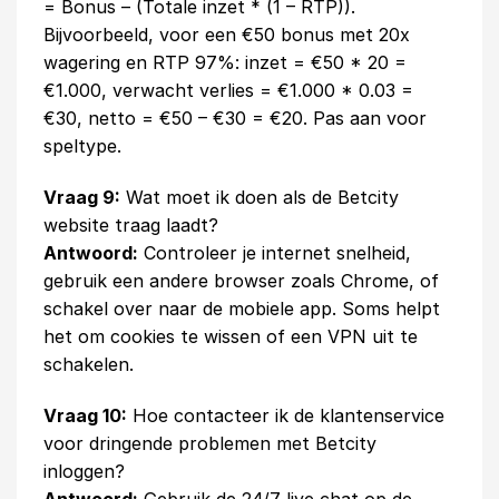
= Bonus – (Totale inzet * (1 – RTP)).
Bijvoorbeeld, voor een €50 bonus met 20x
wagering en RTP 97%: inzet = €50 * 20 =
€1.000, verwacht verlies = €1.000 * 0.03 =
€30, netto = €50 – €30 = €20. Pas aan voor
speltype.
Vraag 9:
Wat moet ik doen als de Betcity
website traag laadt?
Antwoord:
Controleer je internet snelheid,
gebruik een andere browser zoals Chrome, of
schakel over naar de mobiele app. Soms helpt
het om cookies te wissen of een VPN uit te
schakelen.
Vraag 10:
Hoe contacteer ik de klantenservice
voor dringende problemen met Betcity
inloggen?
Antwoord:
Gebruik de 24/7 live chat op de