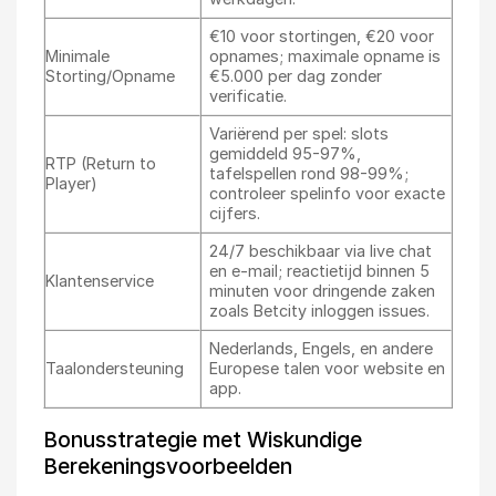
€10 voor stortingen, €20 voor
Minimale
opnames; maximale opname is
Storting/Opname
€5.000 per dag zonder
verificatie.
Variërend per spel: slots
gemiddeld 95-97%,
RTP (Return to
tafelspellen rond 98-99%;
Player)
controleer spelinfo voor exacte
cijfers.
24/7 beschikbaar via live chat
en e-mail; reactietijd binnen 5
Klantenservice
minuten voor dringende zaken
zoals Betcity inloggen issues.
Nederlands, Engels, en andere
Taalondersteuning
Europese talen voor website en
app.
Bonusstrategie met Wiskundige
Berekeningsvoorbeelden