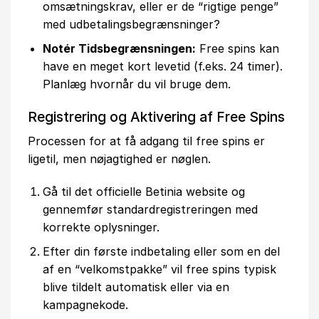
omsætningskrav, eller er de “rigtige penge”
med udbetalingsbegrænsninger?
Notér Tidsbegrænsningen:
Free spins kan
have en meget kort levetid (f.eks. 24 timer).
Planlæg hvornår du vil bruge dem.
Registrering og Aktivering af Free Spins
Processen for at få adgang til free spins er
ligetil, men nøjagtighed er nøglen.
Gå til det officielle Betinia website og
gennemfør standardregistreringen med
korrekte oplysninger.
Efter din første indbetaling eller som en del
af en “velkomstpakke” vil free spins typisk
blive tildelt automatisk eller via en
kampagnekode.