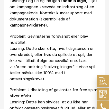
Løsning: Log ud og ind igen (
betinia login
). Tjek
om kampagnen krævede en indtastning af en
kampagnekode. Kontakt kundesupport med
dokumentation (skærmbillede af
kampagnevilkårene).
Problem: Gevinsterne forsvandt eller blev
nulstillet.
Løsning: Dette sker ofte, hvis tidsgrænsen er
overskredet, eller hvis du spillede et spil, der
ikke var tilladt ifølge bonusvilkårene. Læs
vilkårene omkring “spilvægtninger” – visse spil
tæller måske ikke 100% med i
omsætningskravet.
Problem: Udbetaling af gevinster fra free spins
bliver afvist.
Løsning: Dette kan skyldes, at du ikke har
opfyldt omsætningskravet fuldt ud, eller at du