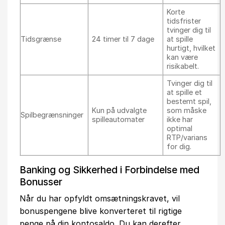
Korte
tidsfrister
tvinger dig til
Tidsgrænse
24 timer til 7 dage
at spille
hurtigt, hvilket
kan være
risikabelt.
Tvinger dig til
at spille et
bestemt spil,
Kun på udvalgte
som måske
Spilbegrænsninger
spilleautomater
ikke har
optimal
RTP/varians
for dig.
Banking og Sikkerhed i Forbindelse med
Bonusser
Når du har opfyldt omsætningskravet, vil
bonuspengene blive konverteret til rigtige
penge på din kontosaldo. Du kan derefter