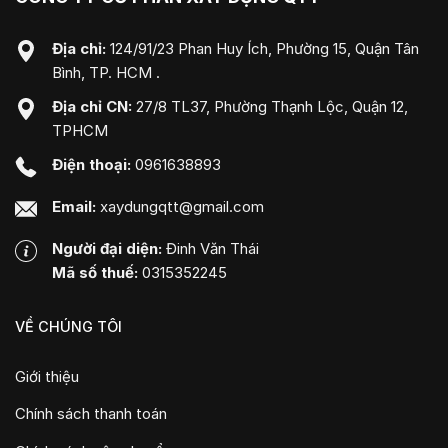
Địa chỉ:
124/91/23 Phan Huy Ích, Phường 15, Quận Tân
Bình, TP. HCM .
Địa chỉ CN:
27/8 TL37, Phường Thạnh Lộc, Quận 12,
TPHCM
Điện thoại:
0961638893
Email:
xaydungqtt@gmail.com
Người đại diện:
Đinh Văn Thái
Mã số thuế:
0315352245
VỀ CHÚNG TÔI
Giới thiệu
Chính sách thanh toán