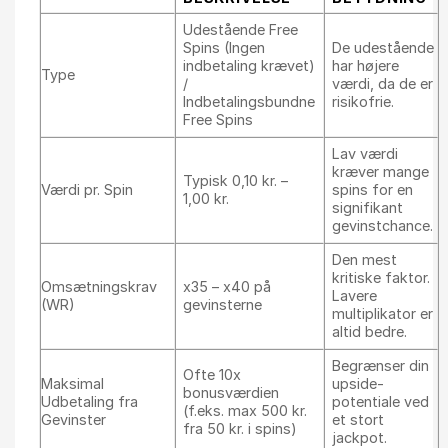
Udestående Free
Spins (Ingen
De udestående
indbetaling krævet)
har højere
Type
/
værdi, da de er
Indbetalingsbundne
risikofrie.
Free Spins
Lav værdi
kræver mange
Typisk 0,10 kr. –
Værdi pr. Spin
spins for en
1,00 kr.
signifikant
gevinstchance.
Den mest
kritiske faktor.
Omsætningskrav
x35 – x40 på
Lavere
(WR)
gevinsterne
multiplikator er
altid bedre.
Begrænser din
Ofte 10x
Maksimal
upside-
bonusværdien
Udbetaling fra
potentiale ved
(f.eks. max 500 kr.
Gevinster
et stort
fra 50 kr. i spins)
jackpot.