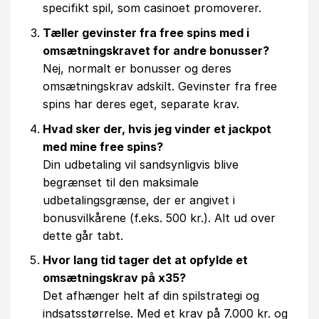
specifikt spil, som casinoet promoverer.
Tæller gevinster fra free spins med i
omsætningskravet for andre bonusser?
Nej, normalt er bonusser og deres
omsætningskrav adskilt. Gevinster fra free
spins har deres eget, separate krav.
Hvad sker der, hvis jeg vinder et jackpot
med mine free spins?
Din udbetaling vil sandsynligvis blive
begrænset til den maksimale
udbetalingsgrænse, der er angivet i
bonusvilkårene (f.eks. 500 kr.). Alt ud over
dette går tabt.
Hvor lang tid tager det at opfylde et
omsætningskrav på x35?
Det afhænger helt af din spilstrategi og
indsatsstørrelse. Med et krav på 7.000 kr. og