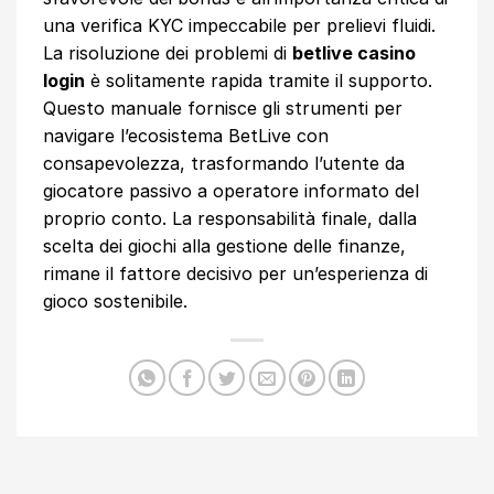
una verifica KYC impeccabile per prelievi fluidi.
La risoluzione dei problemi di
betlive casino
login
è solitamente rapida tramite il supporto.
Questo manuale fornisce gli strumenti per
navigare l’ecosistema BetLive con
consapevolezza, trasformando l’utente da
giocatore passivo a operatore informato del
proprio conto. La responsabilità finale, dalla
scelta dei giochi alla gestione delle finanze,
rimane il fattore decisivo per un’esperienza di
gioco sostenibile.