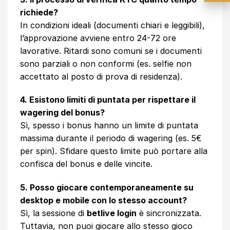
richiede?
In condizioni ideali (documenti chiari e leggibili),
l’approvazione avviene entro 24-72 ore
lavorative. Ritardi sono comuni se i documenti
sono parziali o non conformi (es. selfie non
accettato al posto di prova di residenza).
4. Esistono limiti di puntata per rispettare il
wagering del bonus?
Sì, spesso i bonus hanno un limite di puntata
massima durante il periodo di wagering (es. 5€
per spin). Sfidare questo limite può portare alla
confisca del bonus e delle vincite.
5. Posso giocare contemporaneamente su
desktop e mobile con lo stesso account?
Sì, la sessione di
betlive login
è sincronizzata.
Tuttavia, non puoi giocare allo stesso gioco