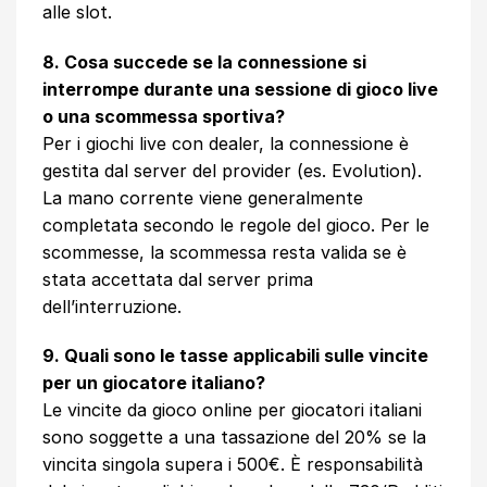
alle slot.
8. Cosa succede se la connessione si
interrompe durante una sessione di gioco live
o una scommessa sportiva?
Per i giochi live con dealer, la connessione è
gestita dal server del provider (es. Evolution).
La mano corrente viene generalmente
completata secondo le regole del gioco. Per le
scommesse, la scommessa resta valida se è
stata accettata dal server prima
dell’interruzione.
9. Quali sono le tasse applicabili sulle vincite
per un giocatore italiano?
Le vincite da gioco online per giocatori italiani
sono soggette a una tassazione del 20% se la
vincita singola supera i 500€. È responsabilità