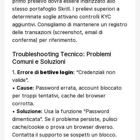
primo prelievo dovrà essere indirizzato allo
stesso portafoglio Skrill. I prelievi superiori a
determinate soglie attivano controlli KYC
aggiuntivi. Consigliamo di mantenere un registro
delle transazioni (screenshot, email di
conferma) per riferimento.
Troubleshooting Tecnico: Problemi
Comuni e Soluzioni
1.
Errore di
betlive login
:
“Credenziali non
valide”.
•
Cause:
Password errata, account bloccato
per troppi tentativi, cache del browser
corrotta.
•
Soluzione:
Usa la funzione “Password
dimenticata”. Se il problema persiste, pulisci
cache/cookie o prova un browser diverso.
Contatta il supporto se sospetti un blocco.