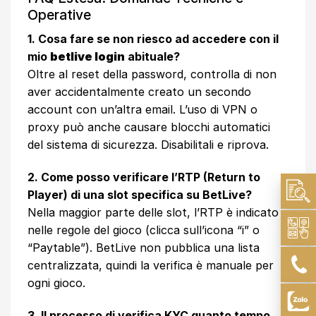
Operative
1. Cosa fare se non riesco ad accedere con il
mio
betlive login
abituale?
Oltre al reset della password, controlla di non
aver accidentalmente creato un secondo
account con un’altra email. L’uso di VPN o
proxy può anche causare blocchi automatici
del sistema di sicurezza. Disabilitali e riprova.
2. Come posso verificare l’RTP (Return to
Player) di una slot specifica su BetLive?
Nella maggior parte delle slot, l’RTP è indicato
nelle regole del gioco (clicca sull’icona “i” o
“Paytable”). BetLive non pubblica una lista
centralizzata, quindi la verifica è manuale per
ogni gioco.
3. Il processo di verifica KYC quanto tempo