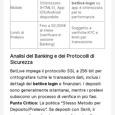
Ottimizzato
betlive login
su
Mobile
(HTML5), App
app è ottimizzata
iOS/Android
per le
disponibile
performance.
Fino a 50,000€
Soggetto a
al mese
Limiti di
verifiche KYC e
(verificare in
Prelievo
limiti per
sezione
transazione.
Banking)
Analisi del Banking e dei Protocolli di
Sicurezza
BetLive impiega il protocollo SSL a 256-bit per
crittografare tutte le transazioni dati, inclusi i
dettagli del
betlive login
e finanziari. I depositi
sono generalmente istantanei, mentre i prelievi
subiscono un processo di verifica in più fasi.
Punto Critico:
La politica “Stesso Metodo per
Deposito/Prelievo”. Se depositi con Skrill, il