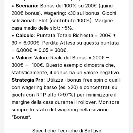
•
Scenario:
Bonus del 100% su 200€ (quindi
200€ bonus). Wagering: x30 sul bonus. Giochi
selezionati: Slot (contributo 100%). Margine
casa medio delle slot: ~5%.
•
Calcolo:
Puntata Totale Richiesta = 200€ *
30 = 6.000€. Perdita Attesa su questa puntata
= 6.000€ * 0.05 = 300€.
•
Valore:
Valore Reale del Bonus = 200€ –
300€ = -100€. Questo esempio dimostra che,
statisticamente, il bonus ha un valore negativo.
Strategia Pro:
Utilizza i bonus free spin o quelli
con wagering basso (es. x20) e concentrati su
giochi con RTP alto (>97%) per minimizzare il
margine della casa durante il rollover. Monitora
sempre lo stato del wagering nella sezione
“Bonus”.
Specifiche Tecniche di BetLive