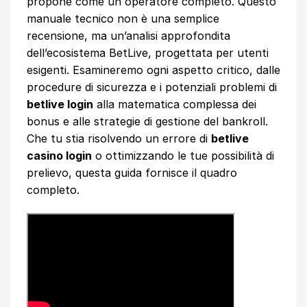
propone come un operatore completo. Questo
manuale tecnico non è una semplice
recensione, ma un’analisi approfondita
dell’ecosistema BetLive, progettata per utenti
esigenti. Esamineremo ogni aspetto critico, dalle
procedure di sicurezza e i potenziali problemi di
betlive login
alla matematica complessa dei
bonus e alle strategie di gestione del bankroll.
Che tu stia risolvendo un errore di
betlive
casino login
o ottimizzando le tue possibilità di
prelievo, questa guida fornisce il quadro
completo.