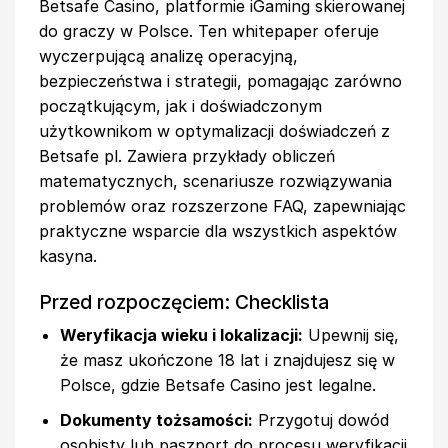
Betsafe Casino
, platformie iGaming skierowanej
do graczy w Polsce. Ten whitepaper oferuje
wyczerpującą analizę operacyjną,
bezpieczeństwa i strategii, pomagając zarówno
początkującym, jak i doświadczonym
użytkownikom w optymalizacji doświadczeń z
Betsafe pl. Zawiera przykłady obliczeń
matematycznych, scenariusze rozwiązywania
problemów oraz rozszerzone FAQ, zapewniając
praktyczne wsparcie dla wszystkich aspektów
kasyna.
Przed rozpoczęciem: Checklista
Weryfikacja wieku i lokalizacji:
Upewnij się,
że masz ukończone 18 lat i znajdujesz się w
Polsce, gdzie Betsafe Casino jest legalne.
Dokumenty tożsamości:
Przygotuj dowód
osobisty lub paszport do procesu weryfikacji