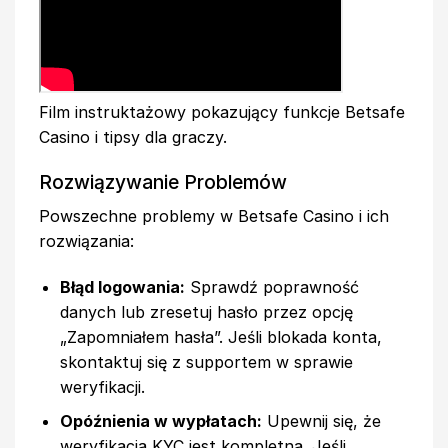
Film instruktażowy pokazujący funkcje Betsafe
Casino i tipsy dla graczy.
Rozwiązywanie Problemów
Powszechne problemy w Betsafe Casino i ich
rozwiązania:
Błąd logowania:
Sprawdź poprawność
danych lub zresetuj hasło przez opcję
„Zapomniałem hasła”. Jeśli blokada konta,
skontaktuj się z supportem w sprawie
weryfikacji.
Opóźnienia w wypłatach:
Upewnij się, że
weryfikacja KYC jest kompletna. Jeśli