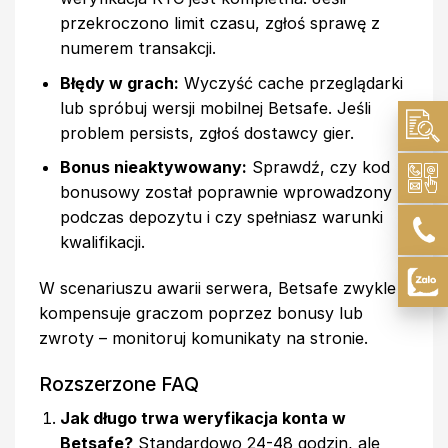
przekroczono limit czasu, zgłoś sprawę z
numerem transakcji.
Błędy w grach:
Wyczyść cache przeglądarki
lub spróbuj wersji mobilnej Betsafe. Jeśli
problem persists, zgłoś dostawcy gier.
Bonus nieaktywowany:
Sprawdź, czy kod
bonusowy został poprawnie wprowadzony
podczas depozytu i czy spełniasz warunki
kwalifikacji.
W scenariuszu awarii serwera, Betsafe zwykle
kompensuje graczom poprzez bonusy lub
zwroty – monitoruj komunikaty na stronie.
Rozszerzone FAQ
Jak długo trwa weryfikacja konta w
Betsafe?
Standardowo 24-48 godzin, ale