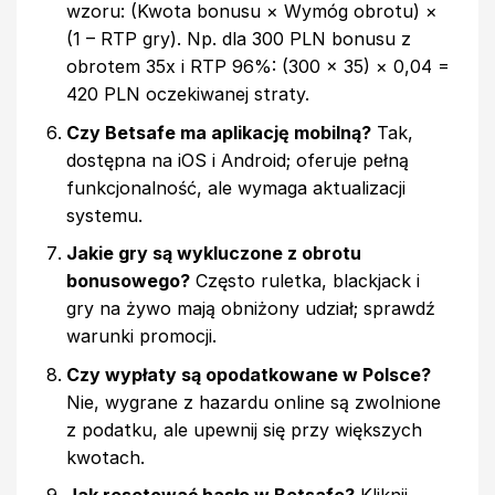
wzoru: (Kwota bonusu × Wymóg obrotu) ×
(1 – RTP gry). Np. dla 300 PLN bonusu z
obrotem 35x i RTP 96%: (300 × 35) × 0,04 =
420 PLN oczekiwanej straty.
Czy Betsafe ma aplikację mobilną?
Tak,
dostępna na iOS i Android; oferuje pełną
funkcjonalność, ale wymaga aktualizacji
systemu.
Jakie gry są wykluczone z obrotu
bonusowego?
Często ruletka, blackjack i
gry na żywo mają obniżony udział; sprawdź
warunki promocji.
Czy wypłaty są opodatkowane w Polsce?
Nie, wygrane z hazardu online są zwolnione
z podatku, ale upewnij się przy większych
kwotach.