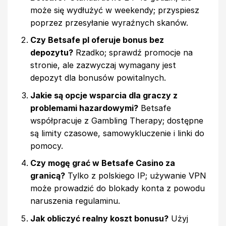
może się wydłużyć w weekendy; przyspiesz
poprzez przesyłanie wyraźnych skanów.
Czy Betsafe pl oferuje bonus bez
depozytu?
Rzadko; sprawdź promocje na
stronie, ale zazwyczaj wymagany jest
depozyt dla bonusów powitalnych.
Jakie są opcje wsparcia dla graczy z
problemami hazardowymi?
Betsafe
współpracuje z Gambling Therapy; dostępne
są limity czasowe, samowykluczenie i linki do
pomocy.
Czy mogę grać w Betsafe Casino za
granicą?
Tylko z polskiego IP; używanie VPN
może prowadzić do blokady konta z powodu
naruszenia regulaminu.
Jak obliczyć realny koszt bonusu?
Użyj