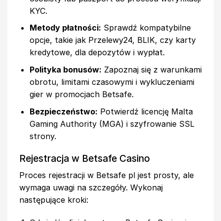
KYC.
Metody płatności:
Sprawdź kompatybilne
opcje, takie jak Przelewy24, BLIK, czy karty
kredytowe, dla depozytów i wypłat.
Polityka bonusów:
Zapoznaj się z warunkami
obrotu, limitami czasowymi i wykluczeniami
gier w promocjach Betsafe.
Bezpieczeństwo:
Potwierdź licencję Malta
Gaming Authority (MGA) i szyfrowanie SSL
strony.
Rejestracja w Betsafe Casino
Proces rejestracji w Betsafe pl jest prosty, ale
wymaga uwagi na szczegóły. Wykonaj
następujące kroki: