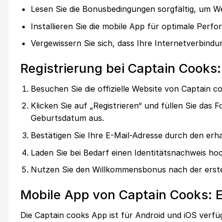
Lesen Sie die Bonusbedingungen sorgfältig, um W
Installieren Sie die mobile App für optimale Perf
Vergewissern Sie sich, dass Ihre Internetverbind
Registrierung bei Captain Cooks: 
Besuchen Sie die offizielle Website von Captain co
Klicken Sie auf „Registrieren“ und füllen Sie das
Geburtsdatum aus.
Bestätigen Sie Ihre E-Mail-Adresse durch den erha
Laden Sie bei Bedarf einen Identitätsnachweis ho
Nutzen Sie den Willkommensbonus nach der erste
Mobile App von Captain Cooks: 
Die Captain cooks App ist für Android und iOS verfü