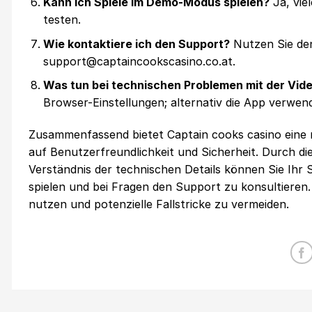
Kann ich Spiele im Demo-Modus spielen?
Ja, vie
testen.
Wie kontaktiere ich den Support?
Nutzen Sie den
support@captaincookscasino.co.at.
Was tun bei technischen Problemen mit der Vid
Browser-Einstellungen; alternativ die App verwen
Zusammenfassend bietet Captain cooks casino eine 
auf Benutzerfreundlichkeit und Sicherheit. Durch d
Verständnis der technischen Details können Sie Ihr 
spielen und bei Fragen den Support zu konsultieren. 
nutzen und potenzielle Fallstricke zu vermeiden.