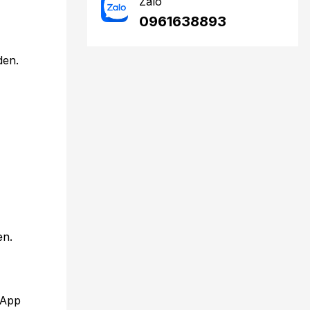
Zalo
0961638893
den.
en.
 App