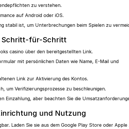
endepflichten zu verstehen.
ormance auf Android oder iOS.
ung stabil ist, um Unterbrechungen beim Spielen zu vermei
Schritt-für-Schritt
oks casino über den bereitgestellten Link.
 Formular mit persönlichen Daten wie Name, E-Mail und
ltenen Link zur Aktivierung des Kontos.
ch, um Verifizierungsprozesse zu beschleunigen.
n Einzahlung, aber beachten Sie die Umsatzanforderung
Einrichtung und Nutzung
gbar. Laden Sie sie aus dem Google Play Store oder Apple