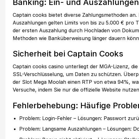
Banking: Ein- und Auszahlungen
Captain cooks bietet diverse Zahlungsmethoden an. E
Auszahlungen gelten Limits von bis zu 5.000 € pro T
der ersten Auszahlung durch Hochladen von Dokume
Methoden wie Banküberweisung länger dauern könne
Sicherheit bei Captain Cooks
Captain cooks casino unterliegt der MGA-Lizenz, die
SSL-Verschlüsselung, um Daten zu schützen. Überprü
der Slot Mega Moolah einen RTP von etwa 94%, was ü
Versuche, indem Sie nur die offizielle Website nutzen
Fehlerbehebung: Häufige Probl
Problem: Login-Fehler – Lösungen: Passwort zurü
Problem: Langsame Auszahlungen – Lösungen: Do