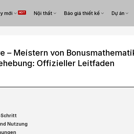
y mới
Nội thất
Báo giá thiết kế
Dự án
ve – Meistern von Bonusmathemati
hebung: Offizieller Leitfaden
-Schritt
und Nutzung
hnungen