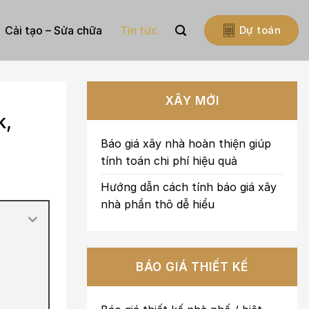
Cải tạo – Sửa chữa
Tin tức
Dự toán
XÂY MỚI
k,
Báo giá xây nhà hoàn thiện giúp
tính toán chi phí hiệu quả
Hướng dẫn cách tính báo giá xây
nhà phần thô dễ hiểu
BÁO GIÁ THIẾT KẾ