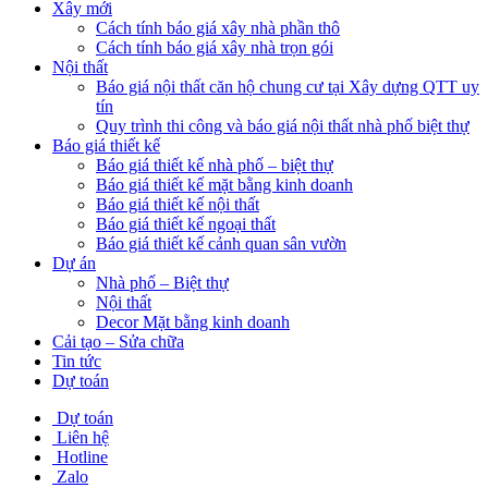
Xây mới
Cách tính báo giá xây nhà phần thô
Cách tính báo giá xây nhà trọn gói
Nội thất
Báo giá nội thất căn hộ chung cư tại Xây dựng QTT uy
tín
Quy trình thi công và báo giá nội thất nhà phố biệt thự
Báo giá thiết kế
Báo giá thiết kế nhà phố – biệt thự
Báo giá thiết kế mặt bằng kinh doanh
Báo giá thiết kế nội thất
Báo giá thiết kế ngoại thất
Báo giá thiết kế cảnh quan sân vườn
Dự án
Nhà phố – Biệt thự
Nội thất
Decor Mặt bằng kinh doanh
Cải tạo – Sửa chữa
Tin tức
Dự toán
Dự toán
Liên hệ
Hotline
Zalo