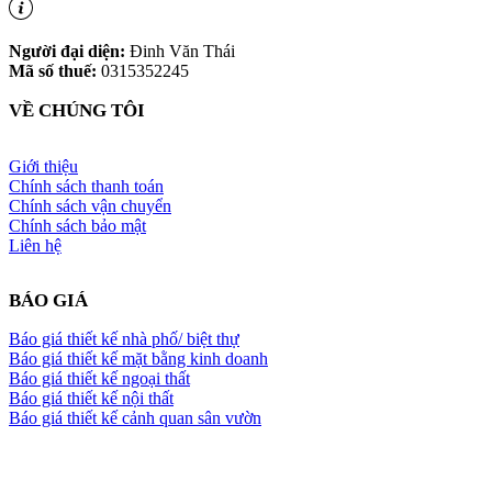
Người đại diện:
Đinh Văn Thái
Mã số thuế:
0315352245
VỀ CHÚNG TÔI
Giới thiệu
Chính sách thanh toán
Chính sách vận chuyển
Chính sách bảo mật
Liên hệ
BÁO GIÁ
Báo giá thiết kế nhà phố/ biệt thự
Báo giá thiết kế mặt bằng kinh doanh
Báo giá thiết kế ngoại thất
Báo giá thiết kế nội thất
Báo giá thiết kế cảnh quan sân vườn