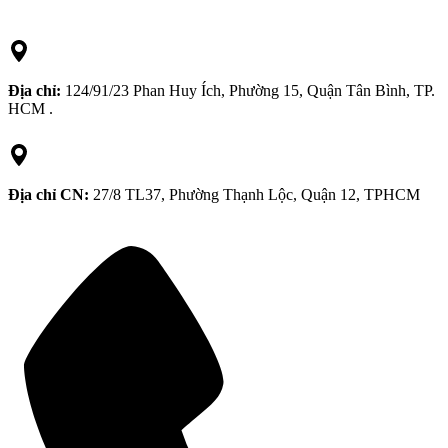
Địa chỉ:
124/91/23 Phan Huy Ích, Phường 15, Quận Tân Bình, TP.
HCM .
Địa chỉ CN:
27/8 TL37, Phường Thạnh Lộc, Quận 12, TPHCM