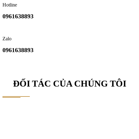
Hotline
0961638893
Zalo
0961638893
ĐỐI TÁC CỦA CHÚNG TÔI