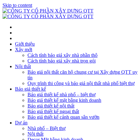
Skip to content
Giới thiệu
Xây mới
Cách tính báo giá xây nhà phần thô
Cách tính báo giá xây nhà trọn gói
Nội thất
Báo giá nội thất căn hộ chung cư tại Xây dựng QTT uy
tín
Quy trình thi công và báo giá nội thất nhà phố biệt thự
Báo giá thiết kế
Báo giá thiết kế nhà phố – biệt thự
Báo giá thiết kế mặt bằng kinh doanh
Báo giá thiết kế nội thất
Báo giá thiết kế ngoại thất
Báo giá thiết kế cảnh quan sân vườn
Dự án
Nhà phố – Biệt thự
Nội thất
Decor Mặt bằng kinh doanh