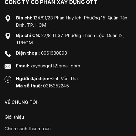
CÔNG TY CỔ PHẦN XÂY DỰNG QTT
Địa chỉ:
124/91/23 Phan Huy Ích, Phường 15, Quận Tân
Bình, TP. HCM .
Địa chỉ CN:
27/8 TL37, Phường Thạnh Lộc, Quận 12,
TPHCM
Điện thoại:
0961638893
Email:
xaydungqtt@gmail.com
Người đại diện:
Đinh Văn Thái
Mã số thuế:
0315352245
VỀ CHÚNG TÔI
Giới thiệu
Chính sách thanh toán