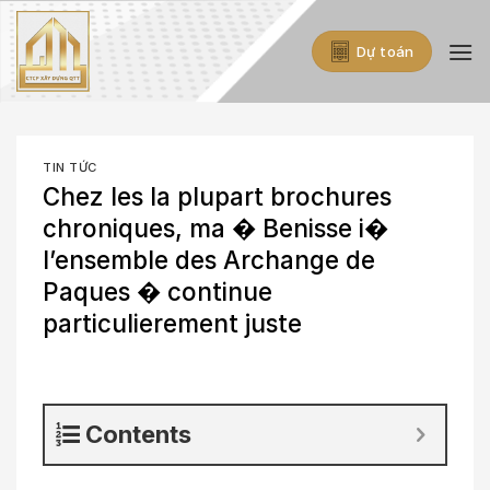
Skip
to
Dự toán
content
TIN TỨC
Chez les la plupart brochures
chroniques, ma � Benisse i�
l’ensemble des Archange de
Paques � continue
particulierement juste
Contents