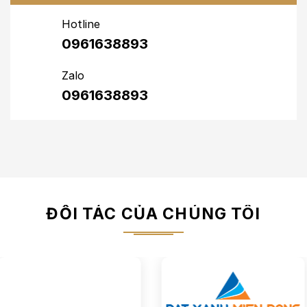
Hotline
0961638893
Zalo
0961638893
ĐỐI TÁC CỦA CHÚNG TÔI