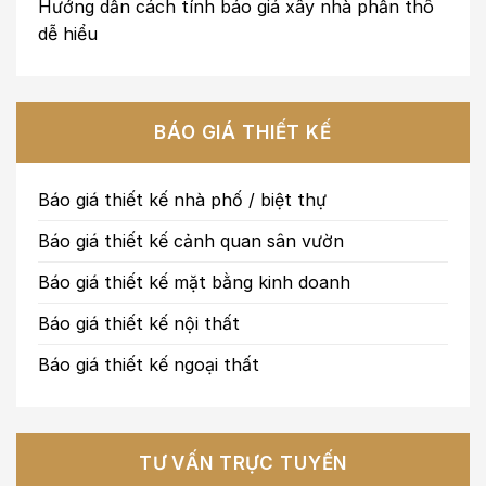
Hướng dẫn cách tính báo giá xây nhà phần thô
dễ hiểu
BÁO GIÁ THIẾT KẾ
Báo giá thiết kế nhà phố / biệt thự
Báo giá thiết kế cảnh quan sân vườn
Báo giá thiết kế mặt bằng kinh doanh
Báo giá thiết kế nội thất
Báo giá thiết kế ngoại thất
TƯ VẤN TRỰC TUYẾN