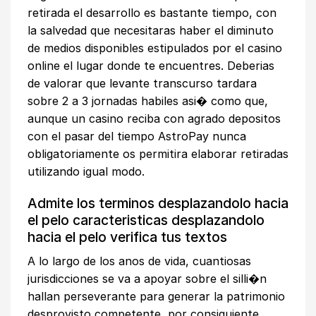
retirada el desarrollo es bastante tiempo, con
la salvedad que necesitaras haber el diminuto
de medios disponibles estipulados por el casino
online el lugar donde te encuentres. Deberias
de valorar que levante transcurso tardara
sobre 2 a 3 jornadas habiles asi� como que,
aunque un casino reciba con agrado depositos
con el pasar del tiempo AstroPay nunca
obligatoriamente os permitira elaborar retiradas
utilizando igual modo.
Admite los terminos desplazandolo hacia
el pelo caracteristicas desplazandolo
hacia el pelo verifica tus textos
A lo largo de los anos de vida, cuantiosas
jurisdicciones se va a apoyar sobre el silli�n
hallan perseverante para generar la patrimonio
desprovisto competente, por consiguiente