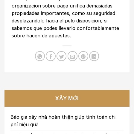
organizacion sobre paga unifica demasiadas
propiedades importantes, como su seguridad
desplazandolo hacia el pelo disposicion, si
sabemos que podes llevarlo confortablemente
sobre hacen de apuestas.
XÂY MỚI
Báo giá xây nhà hoàn thiện giúp tính toán chi
phí hiệu quả