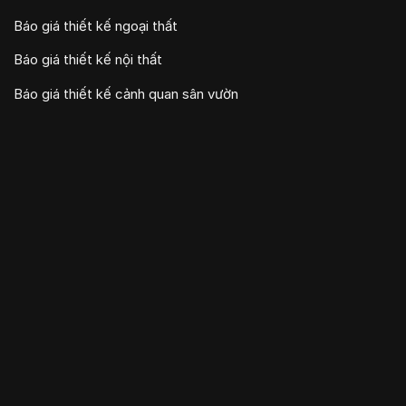
Báo giá thiết kế ngoại thất
Báo giá thiết kế nội thất
Báo giá thiết kế cảnh quan sân vườn