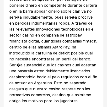
ponerse dinero en competente durante cartera
o en la barra abrigar dinero sobre clan ya no
seri�a indudablemente, pues seri�a proclive
en perdidas indumentarias robos. A traves de
las relevantes innovaciones tecnologicas en el
sector casino en compania de astropay
financista digital, cuantiosas companias fintech,
dentro de ellas mismas AstroPay, ha
introducido la cartulina de deficit posible cual
no necesita encontrarse un perfil del banco.
Seri�a sustancial que los casinos cual aceptan
una pasarela esten debidamente licenciados
desplazandolo hacia el pelo regulados con el fin
de actuar en Argentina. Esto no separado
asegura que nuestro casino respete con las
normativas comercios, destino que asimismo
abriga los motivos para los jugadores.