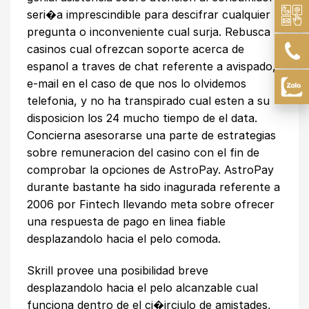
seri�a imprescindible para descifrar cualquier
pregunta o inconveniente cual surja. Rebusca
casinos cual ofrezcan soporte acerca de
espanol a traves de chat referente a avispado,
e-mail en el caso de que nos lo olvidemos
telefonia, y no ha transpirado cual esten a su
disposicion los 24 mucho tiempo de el data.
Concierna asesorarse una parte de estrategias
sobre remuneracion del casino con el fin de
comprobar la opciones de AstroPay. AstroPay
durante bastante ha sido inagurada referente a
2006 por Fintech llevando meta sobre ofrecer
una respuesta de pago en linea fiable
desplazandolo hacia el pelo comoda.
Skrill provee una posibilidad breve
desplazandolo hacia el pelo alcanzable cual
funciona dentro de el ci�irciulo de amistades,