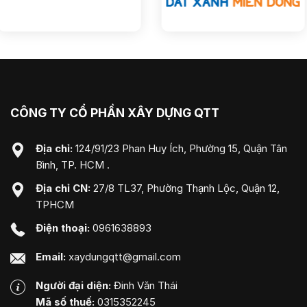
CÔNG TY CỔ PHẦN XÂY DỰNG QTT
Địa chỉ:
124/91/23 Phan Huy Ích, Phường 15, Quận Tân
Bình, TP. HCM .
Địa chỉ CN:
27/8 TL37, Phường Thạnh Lộc, Quận 12,
TPHCM
Điện thoại:
0961638893
Email:
xaydungqtt@gmail.com
Người đại diện:
Đinh Văn Thái
Mã số thuế:
0315352245