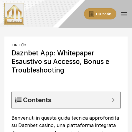
Skip
to
Dự toán
content
TIN TỨC
Daznbet App: Whitepaper
Esaustivo su Accesso, Bonus e
Troubleshooting
Contents
Benvenuti in questa guida tecnica approfondita
su
Daznbet casino
, una piattaforma integrata