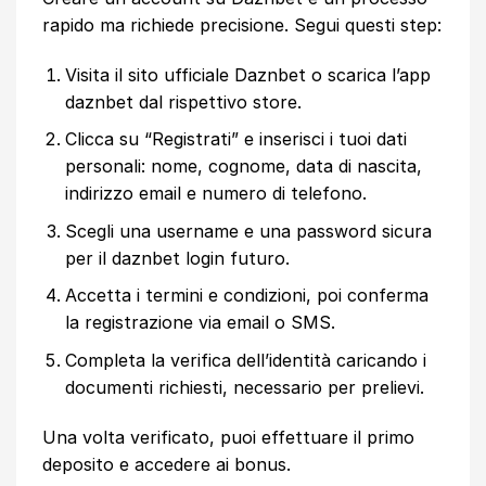
rapido ma richiede precisione. Segui questi step:
Visita il sito ufficiale Daznbet o scarica l’app
daznbet dal rispettivo store.
Clicca su “Registrati” e inserisci i tuoi dati
personali: nome, cognome, data di nascita,
indirizzo email e numero di telefono.
Scegli una username e una password sicura
per il daznbet login futuro.
Accetta i termini e condizioni, poi conferma
la registrazione via email o SMS.
Completa la verifica dell’identità caricando i
documenti richiesti, necessario per prelievi.
Una volta verificato, puoi effettuare il primo
deposito e accedere ai bonus.