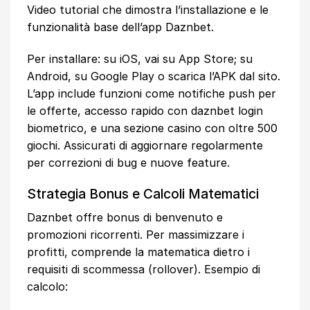
Video tutorial che dimostra l’installazione e le
funzionalità base dell’app Daznbet.
Per installare: su iOS, vai su App Store; su
Android, su Google Play o scarica l’APK dal sito.
L’app include funzioni come notifiche push per
le offerte, accesso rapido con daznbet login
biometrico, e una sezione casino con oltre 500
giochi. Assicurati di aggiornare regolarmente
per correzioni di bug e nuove feature.
Strategia Bonus e Calcoli Matematici
Daznbet offre bonus di benvenuto e
promozioni ricorrenti. Per massimizzare i
profitti, comprende la matematica dietro i
requisiti di scommessa (rollover). Esempio di
calcolo: