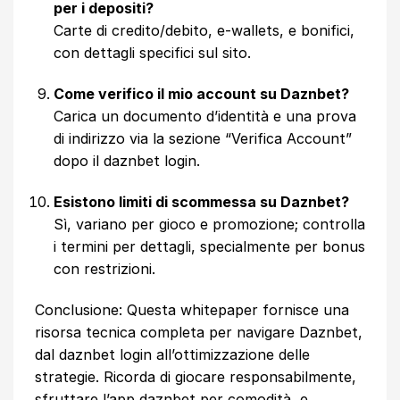
per i depositi?
Carte di credito/debito, e-wallets, e bonifici,
con dettagli specifici sul sito.
Come verifico il mio account su Daznbet?
Carica un documento d’identità e una prova
di indirizzo via la sezione “Verifica Account”
dopo il daznbet login.
Esistono limiti di scommessa su Daznbet?
Sì, variano per gioco e promozione; controlla
i termini per dettagli, specialmente per bonus
con restrizioni.
Conclusione: Questa whitepaper fornisce una
risorsa tecnica completa per navigare Daznbet,
dal daznbet login all’ottimizzazione delle
strategie. Ricorda di giocare responsabilmente,
sfruttare l’app daznbet per comodità, e