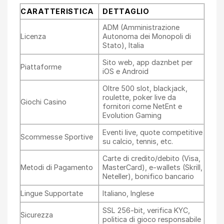
CARATTERISTICA
DETTAGLIO
ADM (Amministrazione
Licenza
Autonoma dei Monopoli di
Stato), Italia
Sito web, app daznbet per
Piattaforme
iOS e Android
Oltre 500 slot, blackjack,
roulette, poker live da
Giochi Casino
fornitori come NetEnt e
Evolution Gaming
Eventi live, quote competitive
Scommesse Sportive
su calcio, tennis, etc.
Carte di credito/debito (Visa,
Metodi di Pagamento
MasterCard), e-wallets (Skrill,
Neteller), bonifico bancario
Lingue Supportate
Italiano, Inglese
SSL 256-bit, verifica KYC,
Sicurezza
politica di gioco responsabile