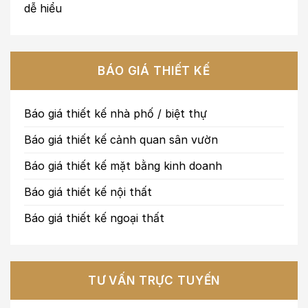
dễ hiểu
BÁO GIÁ THIẾT KẾ
Báo giá thiết kế nhà phố / biệt thự
Báo giá thiết kế cảnh quan sân vườn
Báo giá thiết kế mặt bằng kinh doanh
Báo giá thiết kế nội thất
Báo giá thiết kế ngoại thất
TƯ VẤN TRỰC TUYẾN