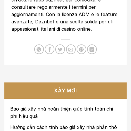
consultare regolarmente i termini per
aggiornamenti. Con la licenza ADM e le feature
avanzate, Daznbet è una scelta solida per gli
appassionati italiani di casino online.
XÂY MỚI
Báo giá xây nhà hoàn thiện giúp tính toán chi
phí hiệu quả
Hướng dẫn cách tính báo giá xây nhà phần thô