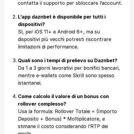
contatta il supporto per sbloccare l’account.
L’app daznbet è disponibile per tutti i
dispositivi?
Sì, per iOS 11+ e Android 6+, ma su
dispositivi più vecchi potresti riscontrare
limitazioni di performance.
Quali sono i tempi di prelievo su Daznbet?
Da 1 a 3 giorni lavorativi per bonifici bancari,
mentre e-wallets come Skrill sono spesso
istantanei.
Come calcolo il valore di un bonus con
rollover complesso?
Usa la formula: Rollover Totale = (Importo
Deposito + Bonus) * Moltiplicatore, e
stimane il costo considerando l’RTP dei
giochi.