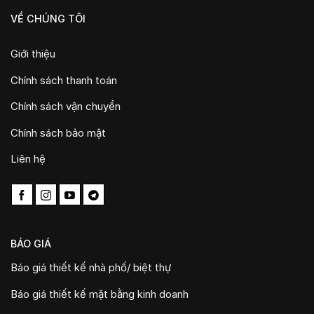
VỀ CHÚNG TÔI
Giới thiệu
Chính sách thanh toán
Chính sách vận chuyển
Chính sách bảo mật
Liên hệ
BÁO GIÁ
Báo giá thiết kế nhà phố/ biệt thự
Báo giá thiết kế mặt bằng kinh doanh