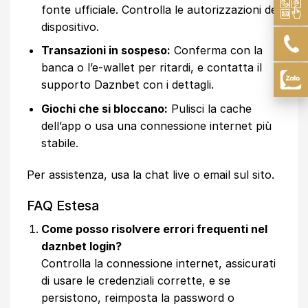
fonte ufficiale. Controlla le autorizzazioni del
dispositivo.
Transazioni in sospeso:
Conferma con la
banca o l’e-wallet per ritardi, e contatta il
supporto Daznbet con i dettagli.
Giochi che si bloccano:
Pulisci la cache
dell’app o usa una connessione internet più
stabile.
Per assistenza, usa la chat live o email sul sito.
FAQ Estesa
Come posso risolvere errori frequenti nel
daznbet login?
Controlla la connessione internet, assicurati
di usare le credenziali corrette, e se
persistono, reimposta la password o