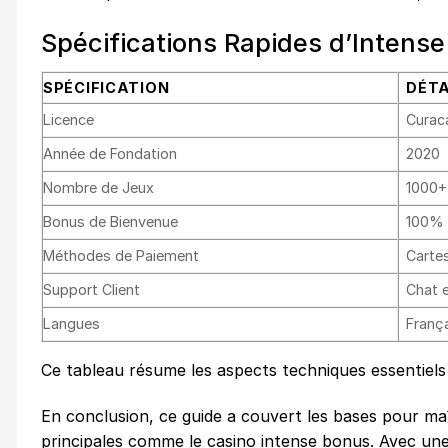
Spécifications Rapides d’Intense
SPÉCIFICATION
DÉTA
Licence
Curac
Année de Fondation
2020
Nombre de Jeux
1000+
Bonus de Bienvenue
100% 
Méthodes de Paiement
Cartes
Support Client
Chat e
Langues
França
Ce tableau résume les aspects techniques essentiels
En conclusion, ce guide a couvert les bases pour maît
principales comme le casino intense bonus. Avec un