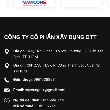
CÔNG TY CỔ PHẦN XÂY DỰNG QTT
Địa chỉ:
124/91/23 Phan Huy Ích, Phường 15, Quận Tân
Bình, TP. HCM .
Địa chỉ CN:
27/8 TL37, Phường Thạnh Lộc, Quận 12,
TPHCM
Điện thoại:
0961638893
Email:
xaydungqtt@gmail.com
Người đại diện:
Đinh Văn Thái
Mã số thuế:
0315352245