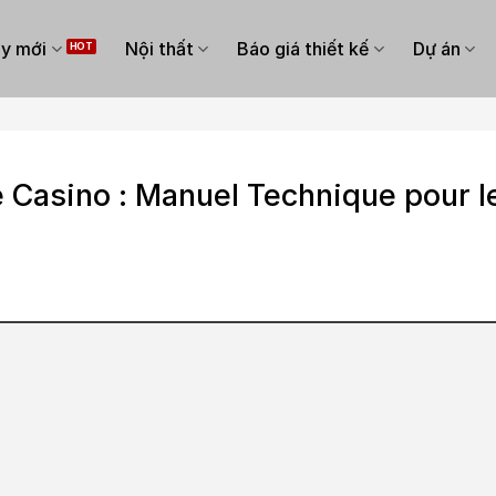
y mới
Nội thất
Báo giá thiết kế
Dự án
 Casino : Manuel Technique pour l