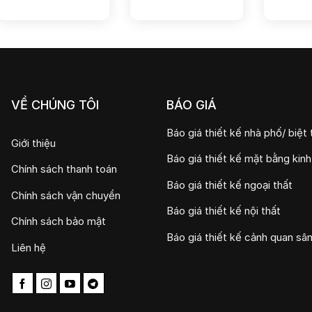
VỀ CHÚNG TÔI
BÁO GIÁ
Báo giá thiết kế nhà phố/ biệt 
Giới thiệu
Báo giá thiết kế mặt bằng kin
Chính sách thanh toán
Báo giá thiết kế ngoại thất
Chính sách vận chuyển
Báo giá thiết kế nội thất
Chính sách bảo mật
Báo giá thiết kế cảnh quan sâ
Liên hệ