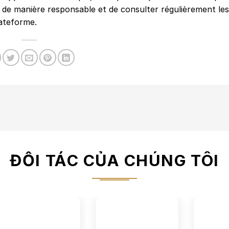
er de manière responsable et de consulter régulièrement les
lateforme.
ĐỐI TÁC CỦA CHÚNG TÔI