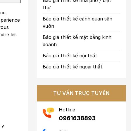
Báo giá thiết kế nhà phố / biệt
thự
 ce
Báo giá thiết kế cảnh quan sân
xpérience
vườn
vous
ndre les
Báo giá thiết kế mặt bằng kinh
doanh
Báo giá thiết kế nội thất
Báo giá thiết kế ngoại thất
TƯ VẤN TRỰC TUYẾN
Hotline
0961638893
 y