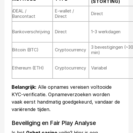
(STORTING)
iDEAL /
E-wallet /
Direct
Bancontact
Direct
Bankoverschrijving
Direct
1-3 werkdagen
3 bevestigingen (~3
Bitcoin (BTC)
Cryptocurrency
min)
Ethereum (ETH)
Cryptocurrency
Variabel
Belangrijk:
Alle opnames vereisen voltooide
KYC-verificatie. Opnameverzoeken worden
vaak eerst handmatig goedgekeurd, vandaar de
variërende tijden.
Beveiliging en Fair Play Analyse
Is het
0xbet casino
veilig? Hier is een