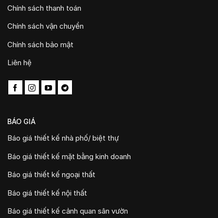
Chính sách thanh toán
Chính sách vận chuyển
Chính sách bảo mật
Liên hệ
BÁO GIÁ
Báo giá thiết kế nhà phố/ biệt thự
Báo giá thiết kế mặt bằng kinh doanh
Báo giá thiết kế ngoại thất
Báo giá thiết kế nội thất
Báo giá thiết kế cảnh quan sân vườn