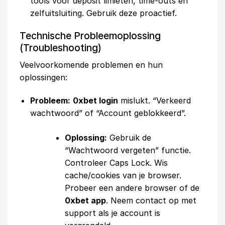
tools voor deposit limieten, time-outs en
zelfuitsluiting. Gebruik deze proactief.
Technische Probleemoplossing
(Troubleshooting)
Veelvoorkomende problemen en hun
oplossingen:
Probleem:
0xbet login
mislukt. “Verkeerd
wachtwoord” of “Account geblokkeerd”.
Oplossing:
Gebruik de
“Wachtwoord vergeten” functie.
Controleer Caps Lock. Wis
cache/cookies van je browser.
Probeer een andere browser of de
0xbet app
. Neem contact op met
support als je account is