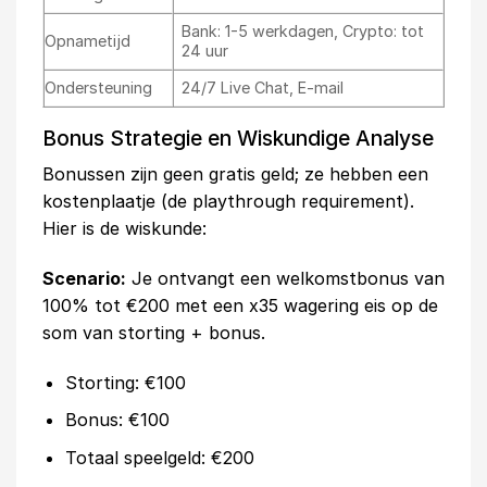
Bank: 1-5 werkdagen, Crypto: tot
Opnametijd
24 uur
Ondersteuning
24/7 Live Chat, E-mail
Bonus Strategie en Wiskundige Analyse
Bonussen zijn geen gratis geld; ze hebben een
kostenplaatje (de playthrough requirement).
Hier is de wiskunde:
Scenario:
Je ontvangt een welkomstbonus van
100% tot €200 met een x35 wagering eis op de
som van storting + bonus.
Storting: €100
Bonus: €100
Totaal speelgeld: €200