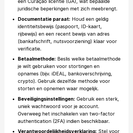
een Curaçao licentie (GA), wat bepaalde
juridische beperkingen met zich meebrengt.
Documentatie paraat:
Houd een geldig
identiteitsbewijs (paspoort, ID-kaart,
rijbewijs) en een recent bewijs van adres
(bankafschrift, nutsvoorziening) klaar voor
verificatie.
Betaalmethode:
Beslis welke betaalmethode
je wilt gebruiken voor stortingen en
opnames (bijv. iDEAL, bankoverschrijving,
crypto). Gebruik dezelfde methode voor
storten en opnemen waar mogelijk.
Beveiligingsinstellingen:
Gebruik een sterk,
uniek wachtwoord voor je account.
Overweeg het inschakelen van two-factor
authentication (2FA) indien beschikbaar.
Verantwoordelijkheidsverklaring:
Stel voor