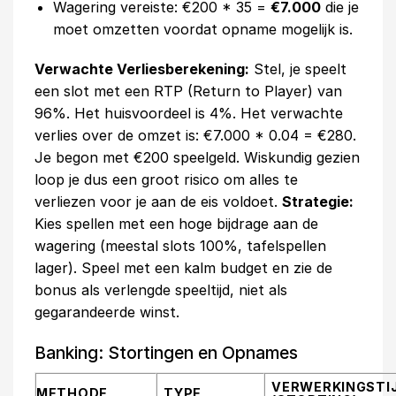
Wagering vereiste: €200 * 35 =
€7.000
die je
moet omzetten voordat opname mogelijk is.
Verwachte Verliesberekening:
Stel, je speelt
een slot met een RTP (Return to Player) van
96%. Het huisvoordeel is 4%. Het verwachte
verlies over de omzet is: €7.000 * 0.04 = €280.
Je begon met €200 speelgeld. Wiskundig gezien
loop je dus een groot risico om alles te
verliezen voor je aan de eis voldoet.
Strategie:
Kies spellen met een hoge bijdrage aan de
wagering (meestal slots 100%, tafelspellen
lager). Speel met een kalm budget en zie de
bonus als verlengde speeltijd, niet als
gegarandeerde winst.
Banking: Stortingen en Opnames
VERWERKINGSTI
METHODE
TYPE