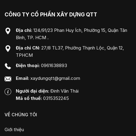
CÔNG TY CỔ PHẦN XÂY DỰNG QTT
Địa chỉ:
124/91/23 Phan Huy Ích, Phường 15, Quận Tân
Bình, TP. HCM .
Địa chỉ CN:
27/8 TL37, Phường Thạnh Lộc, Quận 12,
TPHCM
Điện thoại:
0961638893
Email:
xaydungqtt@gmail.com
Người đại diện:
Đinh Văn Thái
Mã số thuế:
0315352245
VỀ CHÚNG TÔI
Giới thiệu