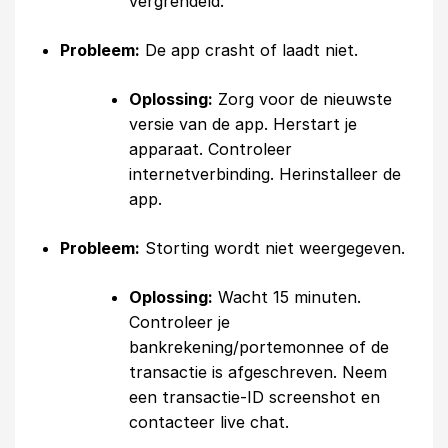
vergrendeld.
Probleem:
De app crasht of laadt niet.
Oplossing:
Zorg voor de nieuwste
versie van de app. Herstart je
apparaat. Controleer
internetverbinding. Herinstalleer de
app.
Probleem:
Storting wordt niet weergegeven.
Oplossing:
Wacht 15 minuten.
Controleer je
bankrekening/portemonnee of de
transactie is afgeschreven. Neem
een transactie-ID screenshot en
contacteer live chat.