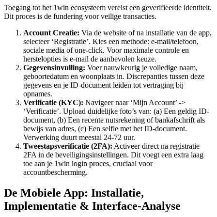
Toegang tot het 1win ecosysteem vereist een geverifieerde identiteit.
Dit proces is de fundering voor veilige transacties.
Account Creatie:
Via de website of na installatie van de app,
selecteer ‘Registratie’. Kies een methode: e-mail/telefoon,
sociale media of one-click. Voor maximale controle en
herstelopties is e-mail de aanbevolen keuze.
Gegevensinvulling:
Voer nauwkeurig je volledige naam,
geboortedatum en woonplaats in. Discrepanties tussen deze
gegevens en je ID-document leiden tot vertraging bij
opnames.
Verificatie (KYC):
Navigeer naar ‘Mijn Account’ ->
‘Verificatie’. Upload duidelijke foto’s van: (a) Een geldig ID-
document, (b) Een recente nutsrekening of bankafschrift als
bewijs van adres, (c) Een selfie met het ID-document.
Verwerking duurt meestal 24-72 uur.
Tweestapsverificatie (2FA):
Activeer direct na registratie
2FA in de beveiligingsinstellingen. Dit voegt een extra laag
toe aan je 1win login proces, cruciaal voor
accountbescherming.
De Mobiele App: Installatie,
Implementatie & Interface-Analyse