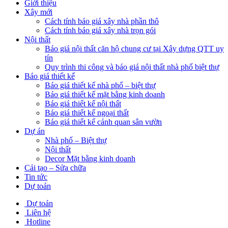
Giới thiệu
Xây mới
Cách tính báo giá xây nhà phần thô
Cách tính báo giá xây nhà trọn gói
Nội thất
Báo giá nội thất căn hộ chung cư tại Xây dựng QTT uy
tín
Quy trình thi công và báo giá nội thất nhà phố biệt thự
Báo giá thiết kế
Báo giá thiết kế nhà phố – biệt thự
Báo giá thiết kế mặt bằng kinh doanh
Báo giá thiết kế nội thất
Báo giá thiết kế ngoại thất
Báo giá thiết kế cảnh quan sân vườn
Dự án
Nhà phố – Biệt thự
Nội thất
Decor Mặt bằng kinh doanh
Cải tạo – Sửa chữa
Tin tức
Dự toán
Dự toán
Liên hệ
Hotline