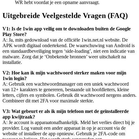
WR hebt voordat je een opname aanvraagt.
Uitgebreide Veelgestelde Vragen (FAQ)
V1: Is de 1win app veilig om te downloaden buiten de Google
Play Store?
A: Ja, mits gedownload van de officiële 1win.net.nl website. De
APK wordt digitaal ondertekend. De waarschuwing van Android is
een standaardbeveiliging tegen ‘side-loading’, niet een indicatie van
malware. Zorg dat je ‘Onbekende bronnen’ weer uitschakelt na
installatie.
V2: Hoe kan ik mijn wachtwoord sterker maken voor mijn
1win login?
A: Gebruik een wachtwoordmanager om een uniek wachtwoord
van 12+ karakters te genereren, bestaande uit hoofdletters, kleine
letters, cijfers en symbolen. Gebruik dit wachtwoord nergens anders.
Combineer dit met 2FA voor maximale sterkte.
V3: Wat gebeurt er als ik mijn telefoon met de geïnstalleerde
app kwijtraak?
A: Je account is apparaatonafhankelijk. Meld het verlies direct bij je
provider. Log vanuit een ander apparaat in op je account via de
website of installeer de app opnieuw. Gebruik je 2FA-code om