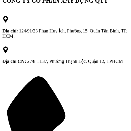
CÔNG TY CỔ PHẦN XÂY DỰNG QTT
Địa chỉ:
124/91/23 Phan Huy Ích, Phường 15, Quận Tân Bình, TP.
HCM .
Địa chỉ CN:
27/8 TL37, Phường Thạnh Lộc, Quận 12, TPHCM