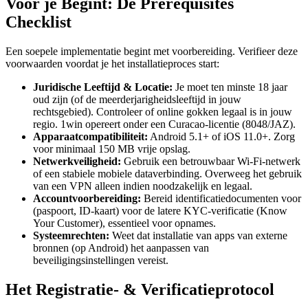
Voor je Begint: De Prerequisites
Checklist
Een soepele implementatie begint met voorbereiding. Verifieer deze
voorwaarden voordat je het installatieproces start:
Juridische Leeftijd & Locatie:
Je moet ten minste 18 jaar
oud zijn (of de meerderjarigheidsleeftijd in jouw
rechtsgebied). Controleer of online gokken legaal is in jouw
regio. 1win opereert onder een Curacao-licentie (8048/JAZ).
Apparaatcompatibiliteit:
Android 5.1+ of iOS 11.0+. Zorg
voor minimaal 150 MB vrije opslag.
Netwerkveiligheid:
Gebruik een betrouwbaar Wi-Fi-netwerk
of een stabiele mobiele dataverbinding. Overweeg het gebruik
van een VPN alleen indien noodzakelijk en legaal.
Accountvoorbereiding:
Bereid identificatiedocumenten voor
(paspoort, ID-kaart) voor de latere KYC-verificatie (Know
Your Customer), essentieel voor opnames.
Systeemrechten:
Weet dat installatie van apps van externe
bronnen (op Android) het aanpassen van
beveiligingsinstellingen vereist.
Het Registratie- & Verificatieprotocol