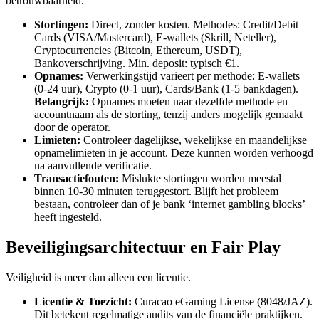
betrouwbaarheid.
Stortingen:
Direct, zonder kosten. Methodes: Credit/Debit
Cards (VISA/Mastercard), E-wallets (Skrill, Neteller),
Cryptocurrencies (Bitcoin, Ethereum, USDT),
Bankoverschrijving. Min. deposit: typisch €1.
Opnames:
Verwerkingstijd varieert per methode: E-wallets
(0-24 uur), Crypto (0-1 uur), Cards/Bank (1-5 bankdagen).
Belangrijk:
Opnames moeten naar dezelfde methode en
accountnaam als de storting, tenzij anders mogelijk gemaakt
door de operator.
Limieten:
Controleer dagelijkse, wekelijkse en maandelijkse
opnamelimieten in je account. Deze kunnen worden verhoogd
na aanvullende verificatie.
Transactiefouten:
Mislukte stortingen worden meestal
binnen 10-30 minuten teruggestort. Blijft het probleem
bestaan, controleer dan of je bank ‘internet gambling blocks’
heeft ingesteld.
Beveiligingsarchitectuur en Fair Play
Veiligheid is meer dan alleen een licentie.
Licentie & Toezicht:
Curacao eGaming License (8048/JAZ).
Dit betekent regelmatige audits van de financiële praktijken.