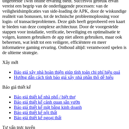
uitgebreide 1win online ervaring biedt. Succesvol gebruik ervan
vereist een begrip van de onderliggende processen: van de
veiligheidsimplicaties van side-loading de APK, door de wiskundige
realiteit van bonussen, tot de technische probleemoplossing voor
login- of transactieproblemen. Deze gids heeft geprobeerd een kaart
te bieden van deze complexe architectuur. Door de voorgestelde
stappen voor installatie, verificatie, beveiliging en optimalisatie te
volgen, kunnen gebruikers de app niet alleen gebruiken, maar ook
beheersen, wat leidt tot een veiligere, efficiëntere en meer
informatieve gaming ervaring. Onthoud altijd: verantwoord spelen is
de ultieme strategie.
Xây mới
Báo giá xây nhà hoàn thiện giúp tính toán chi phí hiệu quả
Hướng dẫn cách tính báo giá xây nhà phần thô dễ hiểu
Báo giá thiết kế
Báo giá thiết kế nhà phố / biệt thự
Báo giá thiết kế cảnh quan sân vườn
Báo giá thiết kế mặt bằng kinh doanh
Báo giá thiết kế nội thất
Báo giá thiết kế ngoại thất
Tư vấn trực tuyến