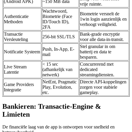
(Android APK)
~150 MB data
vrije ruimte.
Wachtwoord,
Biometrie versnelt de
Authenticatie
Biometrie (Face
1win login aanzienlijk en
Methoden
ID/Touch ID),
verhoogt veiligheid.
2FA
Transactie
Bank-grade encryptie
256-bit SSL/TLS
Versleuteling
voor alle data-in-transit.
Stel granular in om
Push, In-App, E-
Notificatie Systeem
batterij en data te
mail
besparen.
< 15 sec
Concurrerend met
Live Stream
(afhankelijk van
dedicated
Latentie
netwerk)
streamingdiensten.
NetEnt, Pragmatic
Directe API-koppelingen
Game Providers
Play, Evolution,
zorgen voor stabiele
Integratie
etc.
gameplay.
Bankieren: Transactie-Engine &
Limieten
De financiële laag van de app is ontworpen voor snelheid en