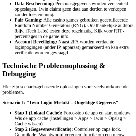
Data Bescherming:
Persoonsgegevens worden versleuteld
opgeslagen. 1win claimt geen data aan derden te verkopen
zonder toestemming.
Fair Gaming:
Alle casino games gebruiken gecertificeerde
Random Number Generators (RNG). Onafhankelijke auditors
(bijv. iTech Labs) testen deze regelmatig. Kijk voor RTP-
percentages in de game-info.
Account Beveiliging:
Naast 2FA worden verdachte
loginpogingen (ander IP, apparaat) gemarkeerd en kan extra
verificatie worden gevraagd.
Technische Probleemoplossing &
Debugging
Hier zijn scenario-gebaseerde oplossingen voor veelvoorkomende
problemen.
Scenario 1: “1win Login Mislukt – Ongeldige Gegevens”
Stap 1 (Lokaal Cache):
Force-stop de app en start opnieuw.
Wis de app-cache (Instellingen > Apps > 1win > Opslag >
Cache wissen).
Stap 2 (Gegevensverificatie):
Controleer op caps-lock.
Gebruik de ‘Wachtwoord vergeten’ functie om een nieuw