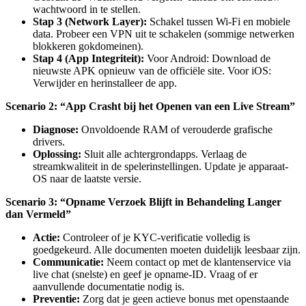
wachtwoord in te stellen.
Stap 3 (Network Layer):
Schakel tussen Wi-Fi en mobiele
data. Probeer een VPN uit te schakelen (sommige netwerken
blokkeren gokdomeinen).
Stap 4 (App Integriteit):
Voor Android: Download de
nieuwste APK opnieuw van de officiële site. Voor iOS:
Verwijder en herinstalleer de app.
Scenario 2: “App Crasht bij het Openen van een Live Stream”
Diagnose:
Onvoldoende RAM of verouderde grafische
drivers.
Oplossing:
Sluit alle achtergrondapps. Verlaag de
streamkwaliteit in de spelerinstellingen. Update je apparaat-
OS naar de laatste versie.
Scenario 3: “Opname Verzoek Blijft in Behandeling Langer
dan Vermeld”
Actie:
Controleer of je KYC-verificatie volledig is
goedgekeurd. Alle documenten moeten duidelijk leesbaar zijn.
Communicatie:
Neem contact op met de klantenservice via
live chat (snelste) en geef je opname-ID. Vraag of er
aanvullende documentatie nodig is.
Preventie:
Zorg dat je geen actieve bonus met openstaande