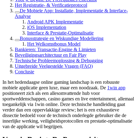
Het Registratie- & Verificatieprotocol
De Mobiele App: Installatie, Implementatie & Interface-
Analyse
Android APK Implementatie
iOS Implementation
Interface & Prestatie-Optimalisatie
Bonusstrategie en Wiskundige Modellering
Het Welkomstbonus Model
Bankieren: Transactie-Engine & Limieten
Beveiligingsarchitectuur en Fair Play
Technische Probleemoplossing & Debugging
Uitgebreide Veelgestelde Vragen (FAQ)
Conclusie
In het hedendaagse online gaming landschap is een robuuste
mobiele applicatie geen luxe, maar een noodzaak. De
1win app
positioneert zich als een allesomvattende hub voor
sportweddenschappen, casino games en live entertainment, allemaal
toegankelijk via 1win online. Deze technische handleiding gaat
verder dan een oppervlakkige review; het is een exhaustieve
dissectie bedoeld voor de technisch onderlegde gebruiker die de
innerlijke werking, veiligheidsprotocollen en prestatie-optimalisatie
van de applicatie wil begrijpen.