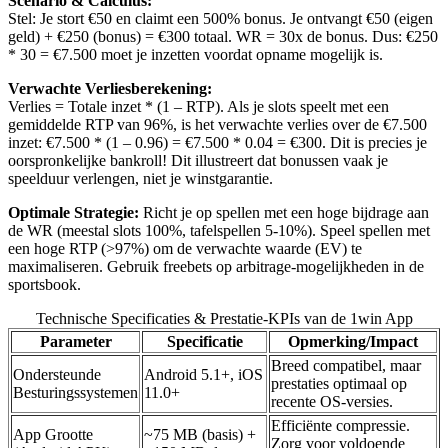
Scenario & Calculus:
Stel: Je stort €50 en claimt een 500% bonus. Je ontvangt €50 (eigen
geld) + €250 (bonus) = €300 totaal. WR = 30x de bonus. Dus: €250
* 30 = €7.500 moet je inzetten voordat opname mogelijk is.
Verwachte Verliesberekening:
Verlies = Totale inzet * (1 – RTP). Als je slots speelt met een
gemiddelde RTP van 96%, is het verwachte verlies over de €7.500
inzet: €7.500 * (1 – 0.96) = €7.500 * 0.04 = €300. Dit is precies je
oorspronkelijke bankroll! Dit illustreert dat bonussen vaak je
speelduur verlengen, niet je winstgarantie.
Optimale Strategie:
Richt je op spellen met een hoge bijdrage aan
de WR (meestal slots 100%, tafelspellen 5-10%). Speel spellen met
een hoge RTP (>97%) om de verwachte waarde (EV) te
maximaliseren. Gebruik freebets op arbitrage-mogelijkheden in de
sportsbook.
Technische Specificaties & Prestatie-KPIs van de 1win App
Parameter
Specificatie
Opmerking/Impact
Breed compatibel, maar
Ondersteunde
Android 5.1+, iOS
prestaties optimaal op
Besturingssystemen
11.0+
recente OS-versies.
Efficiënte compressie.
App Grootte
~75 MB (basis) +
Zorg voor voldoende