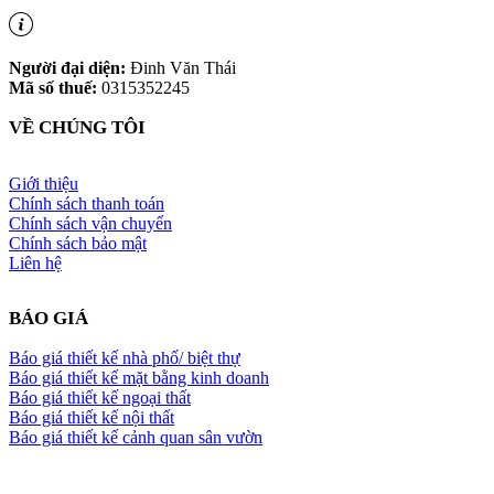
Người đại diện:
Đinh Văn Thái
Mã số thuế:
0315352245
VỀ CHÚNG TÔI
Giới thiệu
Chính sách thanh toán
Chính sách vận chuyển
Chính sách bảo mật
Liên hệ
BÁO GIÁ
Báo giá thiết kế nhà phố/ biệt thự
Báo giá thiết kế mặt bằng kinh doanh
Báo giá thiết kế ngoại thất
Báo giá thiết kế nội thất
Báo giá thiết kế cảnh quan sân vườn