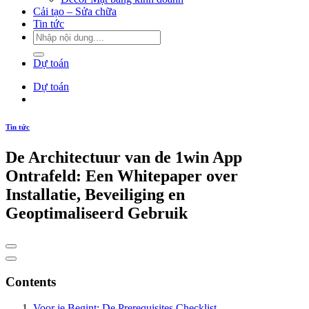
Cải tạo – Sửa chữa
Tin tức
Dự toán
Dự toán
Tin tức
De Architectuur van de 1win App
Ontrafeld: Een Whitepaper over
Installatie, Beveiliging en
Geoptimaliseerd Gebruik
Contents
Voor je Begint: De Prerequisites Checklist