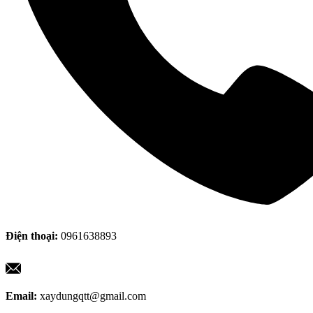
Điện thoại:
0961638893
Email:
xaydungqtt@gmail.com