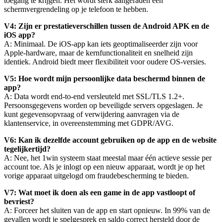
toegang te krijgen. Het wordt sterk aangeraden een
schermvergrendeling op je telefoon te hebben.
V4: Zijn er prestatieverschillen tussen de Android APK en de
iOS app?
A: Minimaal. De iOS-app kan iets geoptimaliseerder zijn voor
Apple-hardware, maar de kernfunctionaliteit en snelheid zijn
identiek. Android biedt meer flexibiliteit voor oudere OS-versies.
V5: Hoe wordt mijn persoonlijke data beschermd binnen de
app?
A: Data wordt end-to-end versleuteld met SSL/TLS 1.2+.
Persoonsgegevens worden op beveiligde servers opgeslagen. Je
kunt gegevensopvraag of verwijdering aanvragen via de
klantenservice, in overeenstemming met GDPR/AVG.
V6: Kan ik dezelfde account gebruiken op de app en de website
tegelijkertijd?
A: Nee, het 1win systeem staat meestal maar één actieve sessie per
account toe. Als je inlogt op een nieuw apparaat, wordt je op het
vorige apparaat uitgelogd om fraudebescherming te bieden.
V7: Wat moet ik doen als een game in de app vastloopt of
bevriest?
A: Forceer het sluiten van de app en start opnieuw. In 99% van de
gevallen wordt je spelgesprek en saldo correct hersteld door de