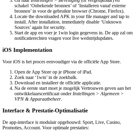
Ga naar
Instellingen > Beveiliging
(of vergelijkbaar) en
schakel ‘Onbekende bronnen’ of ‘Installeren vanaf externe
bronnen’ in voor de gebruikte browser (Chrome, Firefox).
Locate the downloaded APK in your file manager and tap to
install. After installation, immediately disable ‘Unknown
Sources’ again for security.
Start de app en voer je 1win login gegevens in. De app zal om
notificatierechten vragen voor live wedstrijdupdates.
iOS Implementation
Voor iOS is het proces eenvoudiger via de officiële App Store.
Open de App Store op je iPhone of iPad.
Zoek naar ‘1win’ in de zoekbalk.
Download en installeer de officiële applicatie.
Na de eerste start moet je mogelijk Vertrouwen geven aan het
ontwikkelaarscertificaat onder
Instellingen > Algemeen >
VPN & Apparaatbeheer
.
Interface & Prestatie-Optimalisatie
De app-interface is modulair opgebouwd: Sport, Live, Casino,
Promoties, Account. Voor optimale prestaties: