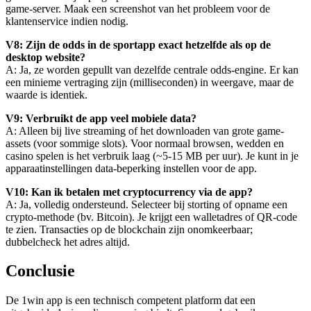
game-server. Maak een screenshot van het probleem voor de
klantenservice indien nodig.
V8: Zijn de odds in de sportapp exact hetzelfde als op de
desktop website?
A: Ja, ze worden gepullt van dezelfde centrale odds-engine. Er kan
een minieme vertraging zijn (milliseconden) in weergave, maar de
waarde is identiek.
V9: Verbruikt de app veel mobiele data?
A: Alleen bij live streaming of het downloaden van grote game-
assets (voor sommige slots). Voor normaal browsen, wedden en
casino spelen is het verbruik laag (~5-15 MB per uur). Je kunt in je
apparaatinstellingen data-beperking instellen voor de app.
V10: Kan ik betalen met cryptocurrency via de app?
A: Ja, volledig ondersteund. Selecteer bij storting of opname een
crypto-methode (bv. Bitcoin). Je krijgt een walletadres of QR-code
te zien. Transacties op de blockchain zijn onomkeerbaar;
dubbelcheck het adres altijd.
Conclusie
De 1win app is een technisch competent platform dat een