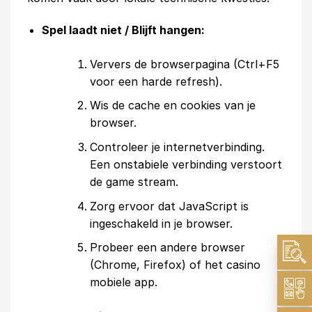
Spel laadt niet / Blijft hangen:
Ververs de browserpagina (Ctrl+F5
voor een harde refresh).
Wis de cache en cookies van je
browser.
Controleer je internetverbinding.
Een onstabiele verbinding verstoort
de game stream.
Zorg ervoor dat JavaScript is
ingeschakeld in je browser.
Probeer een andere browser
(Chrome, Firefox) of het casino
mobiele app.