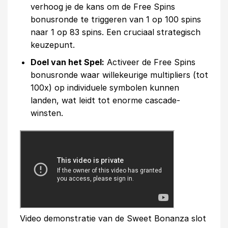
verhoog je de kans om de Free Spins
bonusronde te triggeren van 1 op 100 spins
naar 1 op 83 spins. Een cruciaal strategisch
keuzepunt.
Doel van het Spel:
Activeer de Free Spins
bonusronde waar willekeurige multipliers (tot
100x) op individuele symbolen kunnen
landen, wat leidt tot enorme cascade-
winsten.
Video demonstratie van de Sweet Bonanza slot