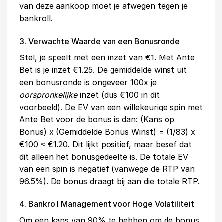
van deze aankoop moet je afwegen tegen je
bankroll.
3. Verwachte Waarde van een Bonusronde
Stel, je speelt met een inzet van €1. Met Ante
Bet is je inzet €1.25. De gemiddelde winst uit
een bonusronde is ongeveer 100x je
oorspronkelijke
inzet (dus €100 in dit
voorbeeld). De EV van een willekeurige spin met
Ante Bet voor de bonus is dan: (Kans op
Bonus) x (Gemiddelde Bonus Winst) = (1/83) x
€100 ≈ €1.20. Dit lijkt positief, maar besef dat
dit alleen het bonusgedeelte is. De totale EV
van een spin is negatief (vanwege de RTP van
96.5%). De bonus draagt bij aan die totale RTP.
4. Bankroll Management voor Hoge Volatiliteit
Om een kans van 90% te hebben om de bonus