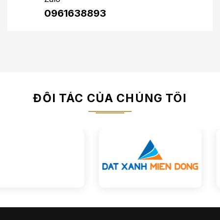
0961638893
ĐỐI TÁC CỦA CHÚNG TÔI