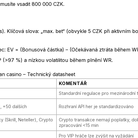
musíte vsadit 800 000 CZK.
. Klíčová slova: „max. bet“ (obvykle 5 CZK při aktivním b
ec: EV = (Bonusová částka) – (Očekávaná ztráta během W
P (>97 %) a nízkou volatilitou během plnění WR.
can casino – Technický datasheet
KOMENTÁŘ
Standardní regulace pro mezinárodní 
l, +50 dalších
Rozhraní API her je standardizováno
 (Skrill, Neteller), Crypto
Crypto transakce nemají poplatky, do
zpracování <15 min
Pro VIP hráče lze zvýšit na vyžádání