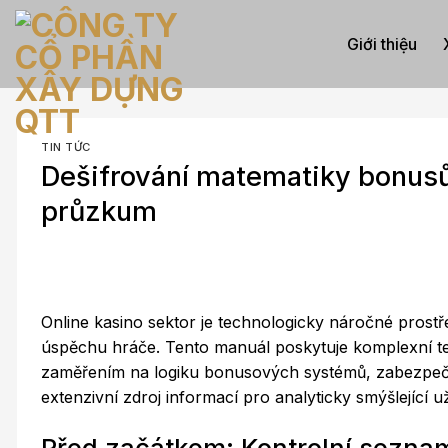
Skip
to
Giới thiệu
content
TIN TỨC
Dešifrování matematiky bonusů
průzkum
Online kasino sektor je technologicky náročné prost
úspěchu hráče. Tento manuál poskytuje komplexní t
zaměřením na logiku bonusových systémů, zabezpečení
extenzivní zdroj informací pro analyticky smýšlející už
Před začátkem: Kontrolní sezna