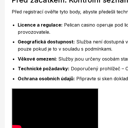
Před registrací ověřte tyto body, abyste předešli te
Licence a regulace:
Pelican casino operuje pod li
provozovatele.
Geografická dostupnost:
Služba není dostupná v 
pouze pokud je to v souladu s podmínkami.
Věkové omezení:
Služby jsou určeny osobám starš
Technické požadavky:
Doporučený prohlížeč – C
Ochrana osobních údajů:
Připravte si sken dokla