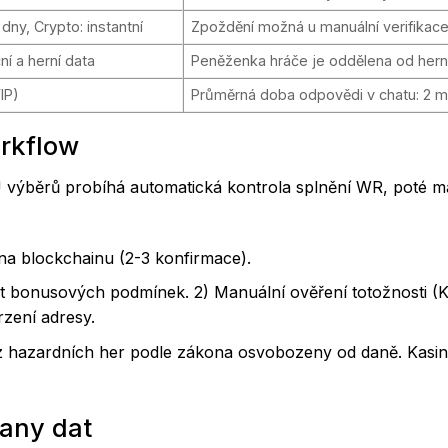
dny, Crypto: instantní
Zpoždění možná u manuální verifikac
í a herní data
Peněženka hráče je oddělena od hern
IP)
Průměrná doba odpovědi v chatu: 2 m
rkflow
U výběrů probíhá automatická kontrola splnění WR, poté m
na blockchainu (2-3 konfirmace).
 bonusových podmínek. 2) Manuální ověření totožnosti (K
rzení adresy.
z hazardních her podle zákona osvobozeny od daně. Kasi
rany dat