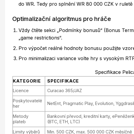
do WR. Tedy pro splnění WR 80 000 CZK v ruletě 
Optimalizační algoritmus pro hráče
Vždy čtěte sekci „Podmínky bonusů“ (Bonus Terms)
„game restrictions“.
Pro výpočet reálné hodnoty bonusu použijte vzor
Pro minimalizaci variance volte hry s vysokým RT
Specifikace Peli
KATEGORIE
SPECIFIKACE
Licence
Curacao 365/JAZ
Poskytovatelé
NetEnt, Pragmatic Play, Evolution, Yggdrasi
her
Metody
Bankovní převod, kreditní karty, ePeněženky
plateb
(BTC, ETH, LTC)
Limity výběrů
Min. 500 CZK, max. 500 000 CZK měsíčně