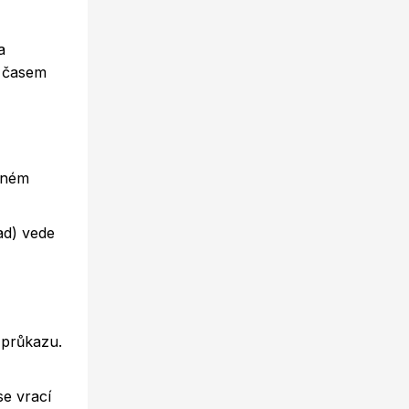
a
a časem
lném
ad) vede
 průkazu.
e vrací