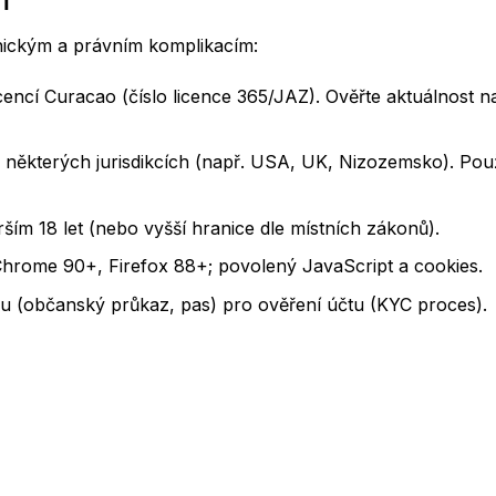
chnickým a právním komplikacím:
cencí Curacao (číslo licence 365/JAZ). Ověřte aktuálnost 
některých jurisdikcích (např. USA, UK, Nizozemsko). Pou
ím 18 let (nebo vyšší hranice dle místních zákonů).
hrome 90+, Firefox 88+; povolený JavaScript a cookies.
du (občanský průkaz, pas) pro ověření účtu (KYC proces).