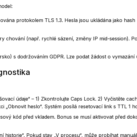
model:
rována protokolem TLS 1.3. Hesla jsou ukládána jako hash
y chování (např. rychlé sázení, změny IP mid-session). P
rsko) s dodržováním GDPR. Lze podat žádost o vymazání 
gnostika
ovací údaje“ – 1) Zkontrolujte Caps Lock. 2) Vyčistěte cac
i „Obnovit heslo“. Systém posílá resetovací link s TTL 1 h
nusový kód před vkladem. Bonus se musí aktivovat před do
ní historie“. Pokud stav „V procesu“, může probíhat manuál