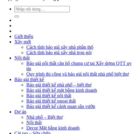
Giới thiệu
Xây mới
Cách tính báo giá xây nhà phần thô
Cách tính báo giá xây nhà trọn gói
Nội thất
Báo giá nội thất căn hộ chung cư tại Xây dựng QTT uy
tín
Quy trình thi công và báo giá nội thất nhà phố biệt thự
Báo giá thiết kế
Báo giá thiết kế nhà phố – biệt thự
Báo giá thiết kế mặt bằng kinh doanh
Báo giá thiết kế nội thất
Báo giá thiết kế ngoại thất
Báo giá thiết kế cảnh quan sân vườn
Dự án
Nhà phố – Biệt thự
Nội thất
Decor Mặt bằng kinh doanh
Cải tạo – Sửa chữa