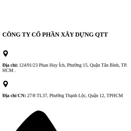
CÔNG TY CỔ PHẦN XÂY DỰNG QTT
Địa chỉ:
124/91/23 Phan Huy Ích, Phường 15, Quận Tân Bình, TP.
HCM .
Địa chỉ CN:
27/8 TL37, Phường Thạnh Lộc, Quận 12, TPHCM