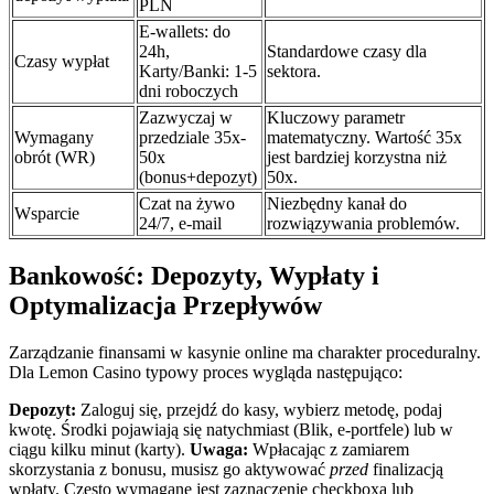
PLN
E-wallets: do
24h,
Standardowe czasy dla
Czasy wypłat
Karty/Banki: 1-5
sektora.
dni roboczych
Zazwyczaj w
Kluczowy parametr
Wymagany
przedziale 35x-
matematyczny. Wartość 35x
obrót (WR)
50x
jest bardziej korzystna niż
(bonus+depozyt)
50x.
Czat na żywo
Niezbędny kanał do
Wsparcie
24/7, e-mail
rozwiązywania problemów.
Bankowość: Depozyty, Wypłaty i
Optymalizacja Przepływów
Zarządzanie finansami w kasynie online ma charakter proceduralny.
Dla Lemon Casino typowy proces wygląda następująco:
Depozyt:
Zaloguj się, przejdź do kasy, wybierz metodę, podaj
kwotę. Środki pojawiają się natychmiast (Blik, e-portfele) lub w
ciągu kilku minut (karty).
Uwaga:
Wpłacając z zamiarem
skorzystania z bonusu, musisz go aktywować
przed
finalizacją
wpłaty. Często wymagane jest zaznaczenie checkboxa lub