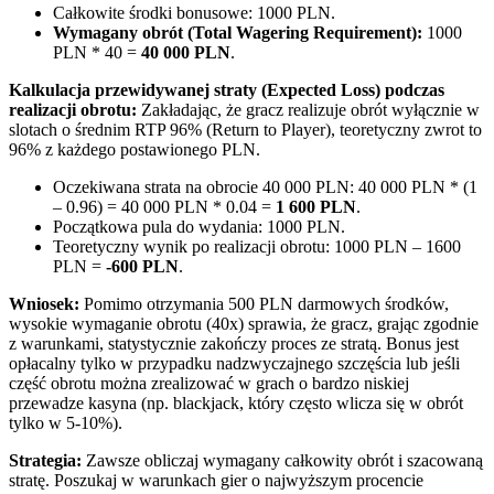
Całkowite środki bonusowe: 1000 PLN.
Wymagany obrót (Total Wagering Requirement):
1000
PLN * 40 =
40 000 PLN
.
Kalkulacja przewidywanej straty (Expected Loss) podczas
realizacji obrotu:
Zakładając, że gracz realizuje obrót wyłącznie w
slotach o średnim RTP 96% (Return to Player), teoretyczny zwrot to
96% z każdego postawionego PLN.
Oczekiwana strata na obrocie 40 000 PLN: 40 000 PLN * (1
– 0.96) = 40 000 PLN * 0.04 =
1 600 PLN
.
Początkowa pula do wydania: 1000 PLN.
Teoretyczny wynik po realizacji obrotu: 1000 PLN – 1600
PLN =
-600 PLN
.
Wniosek:
Pomimo otrzymania 500 PLN darmowych środków,
wysokie wymaganie obrotu (40x) sprawia, że gracz, grając zgodnie
z warunkami, statystycznie zakończy proces ze stratą. Bonus jest
opłacalny tylko w przypadku nadzwyczajnego szczęścia lub jeśli
część obrotu można zrealizować w grach o bardzo niskiej
przewadze kasyna (np. blackjack, który często wlicza się w obrót
tylko w 5-10%).
Strategia:
Zawsze obliczaj wymagany całkowity obrót i szacowaną
stratę. Poszukaj w warunkach gier o najwyższym procencie