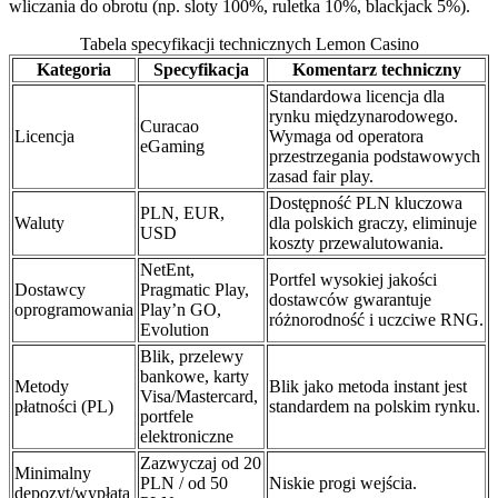
wliczania do obrotu (np. sloty 100%, ruletka 10%, blackjack 5%).
Tabela specyfikacji technicznych Lemon Casino
Kategoria
Specyfikacja
Komentarz techniczny
Standardowa licencja dla
rynku międzynarodowego.
Curacao
Licencja
Wymaga od operatora
eGaming
przestrzegania podstawowych
zasad fair play.
Dostępność PLN kluczowa
PLN, EUR,
Waluty
dla polskich graczy, eliminuje
USD
koszty przewalutowania.
NetEnt,
Portfel wysokiej jakości
Dostawcy
Pragmatic Play,
dostawców gwarantuje
oprogramowania
Play’n GO,
różnorodność i uczciwe RNG.
Evolution
Blik, przelewy
bankowe, karty
Metody
Blik jako metoda instant jest
Visa/Mastercard,
płatności (PL)
standardem na polskim rynku.
portfele
elektroniczne
Zazwyczaj od 20
Minimalny
PLN / od 50
Niskie progi wejścia.
depozyt/wypłata