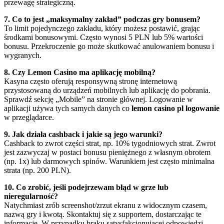
przewagę strategiczną.
7. Co to jest „maksymalny zakład” podczas gry bonusem?
To limit pojedynczego zakładu, który możesz postawić, grając
środkami bonusowymi. Często wynosi 5 PLN lub 5% wartości
bonusu. Przekroczenie go może skutkować anulowaniem bonusu i
wygranych.
8. Czy Lemon Casino ma aplikację mobilną?
Kasyna często oferują responsywną stronę internetową
przystosowaną do urządzeń mobilnych lub aplikację do pobrania.
Sprawdź sekcję „Mobile” na stronie głównej. Logowanie w
aplikacji używa tych samych danych co
lemon casino pl logowanie
w przeglądarce.
9. Jak działa cashback i jakie są jego warunki?
Cashback to zwrot części strat, np. 10% tygodniowych strat. Zwrot
jest zazwyczaj w postaci bonusu pieniężnego z własnym obrotem
(np. 1x) lub darmowych spinów. Warunkiem jest często minimalna
strata (np. 200 PLN).
10. Co zrobić, jeśli podejrzewam błąd w grze lub
nieregularność?
Natychmiast zrób screenshot/zrzut ekranu z widocznym czasem,
nazwą gry i kwotą. Skontaktuj się z supportem, dostarczając te
informacje. W przypadku braku satysfakcjonującej odpowiedzi,