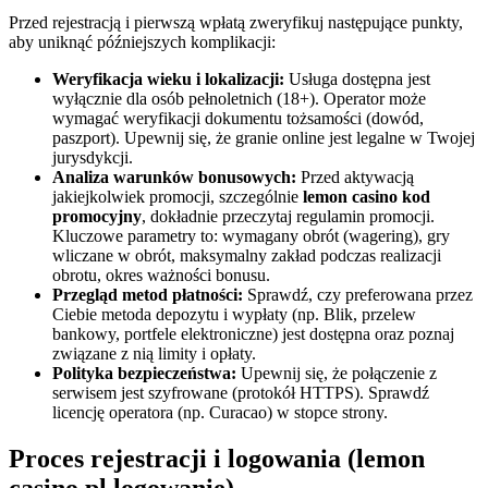
Przed rejestracją i pierwszą wpłatą zweryfikuj następujące punkty,
aby uniknąć późniejszych komplikacji:
Weryfikacja wieku i lokalizacji:
Usługa dostępna jest
wyłącznie dla osób pełnoletnich (18+). Operator może
wymagać weryfikacji dokumentu tożsamości (dowód,
paszport). Upewnij się, że granie online jest legalne w Twojej
jurysdykcji.
Analiza warunków bonusowych:
Przed aktywacją
jakiejkolwiek promocji, szczególnie
lemon casino kod
promocyjny
, dokładnie przeczytaj regulamin promocji.
Kluczowe parametry to: wymagany obrót (wagering), gry
wliczane w obrót, maksymalny zakład podczas realizacji
obrotu, okres ważności bonusu.
Przegląd metod płatności:
Sprawdź, czy preferowana przez
Ciebie metoda depozytu i wypłaty (np. Blik, przelew
bankowy, portfele elektroniczne) jest dostępna oraz poznaj
związane z nią limity i opłaty.
Polityka bezpieczeństwa:
Upewnij się, że połączenie z
serwisem jest szyfrowane (protokół HTTPS). Sprawdź
licencję operatora (np. Curacao) w stopce strony.
Proces rejestracji i logowania (lemon