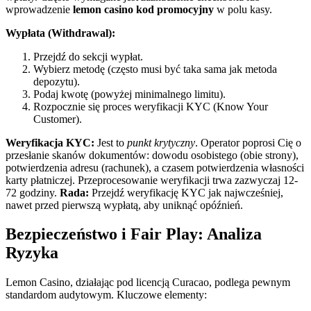
wprowadzenie
lemon casino kod promocyjny
w polu kasy.
Wypłata (Withdrawal):
Przejdź do sekcji wypłat.
Wybierz metodę (często musi być taka sama jak metoda
depozytu).
Podaj kwotę (powyżej minimalnego limitu).
Rozpocznie się proces weryfikacji KYC (Know Your
Customer).
Weryfikacja KYC:
Jest to
punkt krytyczny
. Operator poprosi Cię o
przesłanie skanów dokumentów: dowodu osobistego (obie strony),
potwierdzenia adresu (rachunek), a czasem potwierdzenia własności
karty płatniczej. Przeprocesowanie weryfikacji trwa zazwyczaj 12-
72 godziny.
Rada:
Przejdź weryfikację KYC jak najwcześniej,
nawet przed pierwszą wypłatą, aby uniknąć opóźnień.
Bezpieczeństwo i Fair Play: Analiza
Ryzyka
Lemon Casino, działając pod licencją Curacao, podlega pewnym
standardom audytowym. Kluczowe elementy: