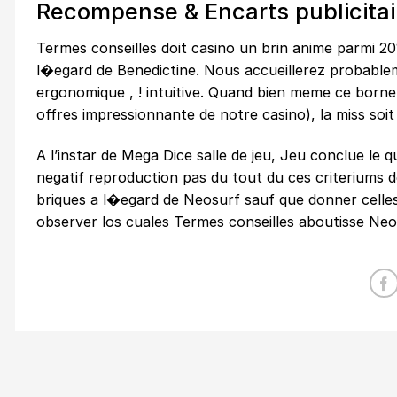
Recompense & Encarts publicitai
Termes conseilles doit casino un brin anime parmi 20
l�egard de Benedictine. Nous accueillerez probabl
ergonomique , ! intuitive. Quand bien meme ce borne
offres impressionnante de notre casino), la miss soit
A l’instar de Mega Dice salle de jeu, Jeu conclue le 
negatif reproduction pas du tout du ces criteriums d
briques a l�egard de Neosurf sauf que donner celle
observer los cuales Termes conseilles aboutisse Neo