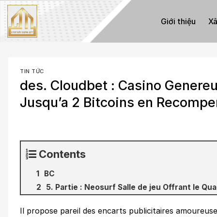
Skip
to
Giới thiệu
Xâ
content
TIN TỨC
des. Cloudbet : Casino Genereu
Jusqu’a 2 Bitcoins en Recomp
Contents
BC
5. Partie : Neosurf Salle de jeu Offrant le Q
Il propose pareil des encarts publicitaires amoureu