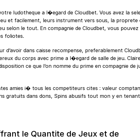
 votre ludotheque a l�egard de Cloudbet. Vous avez la sel
u et facilement, leurs instrument vers sous, la proprete 
 jeu selon le tout. En compagnie de Cloudbet, vous pouvez
s foliotes.
eur d’avoir dans caisse recompense, preferablement Cloud
ereux du corps avec prime a l�egard de salle de jeu. Clai
a disposition ce que l’on nomme du prime en compagnie de j
ntes amies i� tous les competiteurs cites : valeur comptan
ins gratuits dans dons, Spins abusifs tout mon y en tenan
ffrant le Quantite de Jeux et de