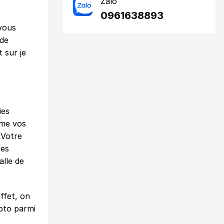
Zalo
0961638893
 vous
nde
 sur je
ies
eme vos
 Votre
les
lle de
ffet, on
ypto parmi