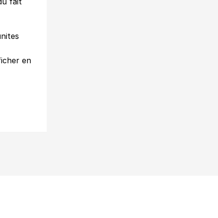
u fait
unites
ficher en