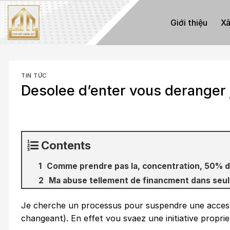
Skip
to
Giới thiệu
Xâ
content
TIN TỨC
Desolee d’enter vous deranger j
Contents
Comme prendre pas la, concentration, 50% de
Ma abuse tellement de financment dans seul
Je cherche un processus pour suspendre une acces d
changeant). En effet vou svaez une initiative proprie