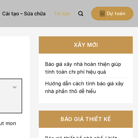
Cải tạo – Sửa chữa
Tin tức
Dự toán
XÂY MỚI
Báo giá xây nhà hoàn thiện giúp
tính toán chi phí hiệu quả
Hướng dẫn cách tính báo giá xây
nhà phần thô dễ hiểu
BÁO GIÁ THIẾT KẾ
out mon