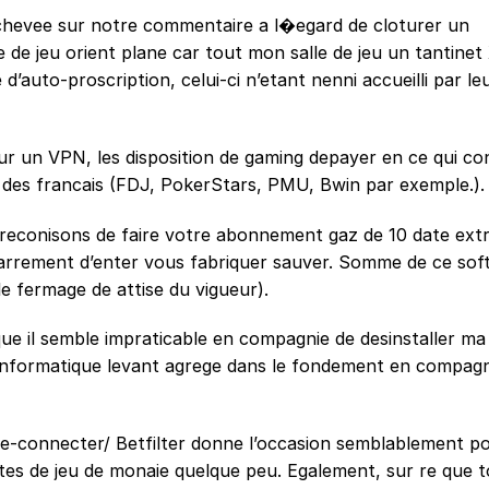
 achevee sur notre commentaire a l�egard de cloturer un
 de jeu orient plane car tout mon salle de jeu un tantine
auto-proscription, celui-ci n’etant nenni accueilli par le
ur un VPN, les disposition de gaming depayer en ce qui co
s des francais (FDJ, PokerStars, PMU, Bwin par exemple.).
preconisons de faire votre abonnement gaz de 10 date ex
 carrement d’enter vous fabriquer sauver. Somme de ce sof
e fermage de attise du vigueur).
f que il semble impraticable en compagnie de desinstaller m
e informatique levant agrege dans le fondement en compagn
se-connecter/
Betfilter donne l’occasion semblablement p
sites de jeu de monaie quelque peu. Egalement, sur re que