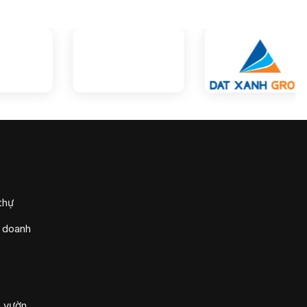
thự
h doanh
n vườn