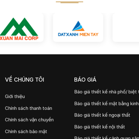
VỀ CHÚNG TÔI
BÁO GIÁ
Báo giá thiết kế nhà phố/ biệt 
Giới thiệu
Báo giá thiết kế mặt bằng kin
Chính sách thanh toán
Báo giá thiết kế ngoại thất
Chính sách vận chuyển
Báo giá thiết kế nội thất
Chính sách bảo mật
Báo giá thiết kế cảnh quan sâ