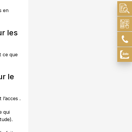
s en
r les
t ce que
r le
 l’acces .
e qui
tude).