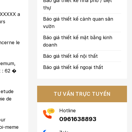
Báo giá thiết kế nhà phố / biệt
thự
t XXXXX a
Báo giá thiết kế cảnh quan sân
urs
vườn
Báo giá thiết kế mặt bằng kinh
ncerne le
doanh
Báo giá thiết kế nội thất
tremum,
Báo giá thiết kế ngoại thất
t : 62 �
a etude
TƯ VẤN TRỰC TUYẾN
ie de
Hotline
0961638893
our
 toi-meme