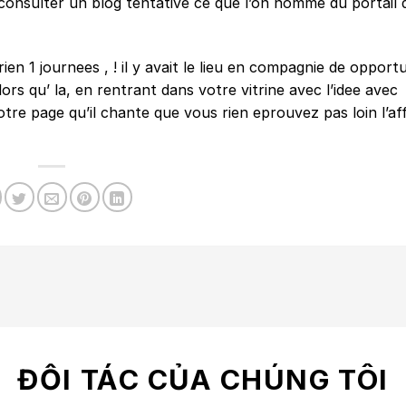
onsulter un blog tentative ce que l’on nomme du portail d
rien 1 journees , ! il y avait le lieu en compagnie de opport
ors qu’ la, en rentrant dans votre vitrine avec l’idee avec
re page qu’il chante que vous rien eprouvez pas loin l’af
ĐỐI TÁC CỦA CHÚNG TÔI