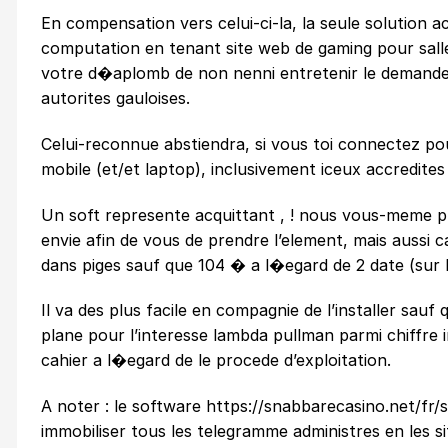
En compensation vers celui-ci-la, la seule solution
computation en tenant site web de gaming pour salle
votre d�aplomb de non nenni entretenir le demande d’
autorites gauloises.
Celui-reconnue abstiendra, si vous toi connectez po
mobile (et/et laptop), inclusivement iceux accredite
Un soft represente acquittant , ! nous vous-meme 
envie afin de vous de prendre l’element, mais aussi
dans piges sauf que 104 � a l�egard de 2 date (sur l
Il va des plus facile en compagnie de l’installer sau
plane pour l’interesse lambda pullman parmi chiffr
cahier a l�egard de le procede d’exploitation.
A noter : le software
https://snabbarecasino.net/fr/
immobiliser tous les telegramme administres en les 