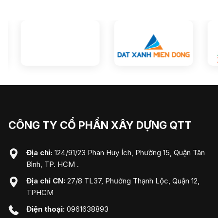
CÔNG TY CỔ PHẦN XÂY DỰNG QTT
Địa chỉ:
124/91/23 Phan Huy Ích, Phường 15, Quận Tân
Bình, TP. HCM .
Địa chỉ CN:
27/8 TL37, Phường Thạnh Lộc, Quận 12,
TPHCM
Điện thoại:
0961638893