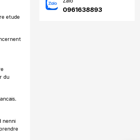
Zalo
0961638893
re etude
oncernent
re
er du
ancais.
d nenni
mprendre