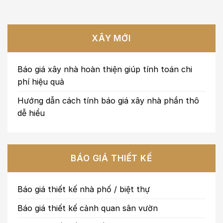
XÂY MỚI
Báo giá xây nhà hoàn thiện giúp tính toán chi
phí hiệu quả
Hướng dẫn cách tính báo giá xây nhà phần thô
dễ hiểu
BÁO GIÁ THIẾT KẾ
Báo giá thiết kế nhà phố / biệt thự
Báo giá thiết kế cảnh quan sân vườn