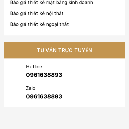
Báo giá thiết kế mặt bằng kinh doanh
Báo giá thiết kế nội thất
Báo giá thiết kế ngoại thất
TƯ VẤN TRỰC TUYẾN
Hotline
0961638893
Zalo
0961638893