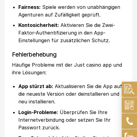
Fairness:
Spiele werden von unabhängigen
Agenturen auf Zufälligkeit geprüft.
Kontosicherheit:
Aktivieren Sie die Zwei-
Faktor-Authentifizierung in den App-
Einstellungen für zusätzlichen Schutz.
Fehlerbehebung
Häufige Probleme mit der Just casino app und
ihre Lösungen:
App stürzt ab:
Aktualisieren Sie die App auf
die neueste Version oder deinstallieren und
neu installieren.
Login-Probleme:
Überprüfen Sie Ihre
Internetverbindung oder setzen Sie Ihr
Passwort zurück.