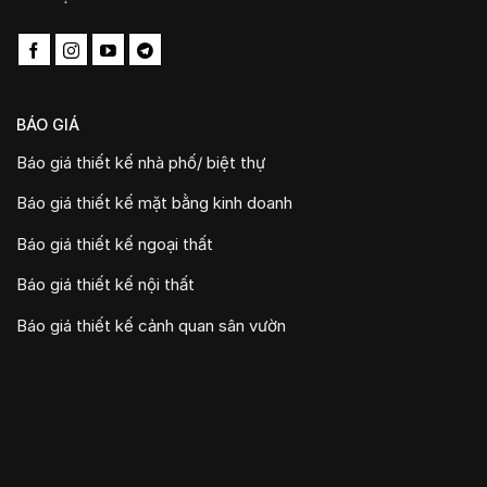
BÁO GIÁ
Báo giá thiết kế nhà phố/ biệt thự
Báo giá thiết kế mặt bằng kinh doanh
Báo giá thiết kế ngoại thất
Báo giá thiết kế nội thất
Báo giá thiết kế cảnh quan sân vườn