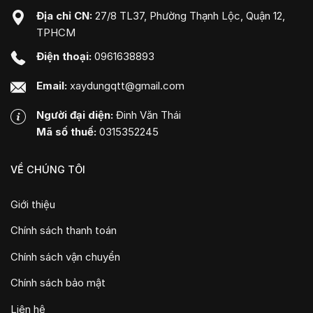
Địa chỉ CN:
27/8 TL37, Phường Thạnh Lộc, Quận 12,
TPHCM
Điện thoại:
0961638893
Email:
xaydungqtt@gmail.com
Người đại diện:
Đinh Văn Thái
Mã số thuế:
0315352245
VỀ CHÚNG TÔI
Giới thiệu
Chính sách thanh toán
Chính sách vận chuyển
Chính sách bảo mật
Liên hệ