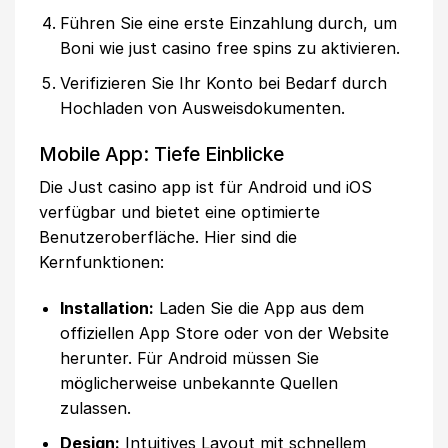
Führen Sie eine erste Einzahlung durch, um
Boni wie just casino free spins zu aktivieren.
Verifizieren Sie Ihr Konto bei Bedarf durch
Hochladen von Ausweisdokumenten.
Mobile App: Tiefe Einblicke
Die Just casino app ist für Android und iOS
verfügbar und bietet eine optimierte
Benutzeroberfläche. Hier sind die
Kernfunktionen:
Installation:
Laden Sie die App aus dem
offiziellen App Store oder von der Website
herunter. Für Android müssen Sie
möglicherweise unbekannte Quellen
zulassen.
Design:
Intuitives Layout mit schnellem