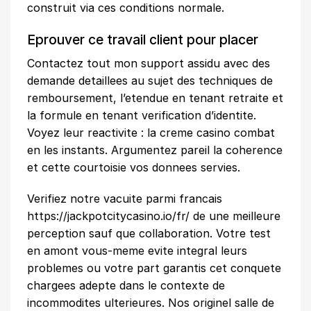
construit via ces conditions normale.
Eprouver ce travail client pour placer
Contactez tout mon support assidu avec des
demande detaillees au sujet des techniques de
remboursement, l’etendue en tenant retraite et
la formule en tenant verification d’identite.
Voyez leur reactivite : la creme casino combat
en les instants. Argumentez pareil la coherence
et cette courtoisie vos donnees servies.
Verifiez notre vacuite parmi francais
https://jackpotcitycasino.io/fr/
de une meilleure
perception sauf que collaboration. Votre test
en amont vous-meme evite integral leurs
problemes ou votre part garantis cet conquete
chargees adepte dans le contexte de
incommodites ulterieures. Nos originel salle de