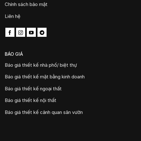
Chính sách bảo mật
Liên hệ
BÁO GIÁ
Báo giá thiết kế nhà phố/ biệt thự
Báo giá thiết kế mặt bằng kinh doanh
Báo giá thiết kế ngoại thất
Báo giá thiết kế nội thất
Báo giá thiết kế cảnh quan sân vườn