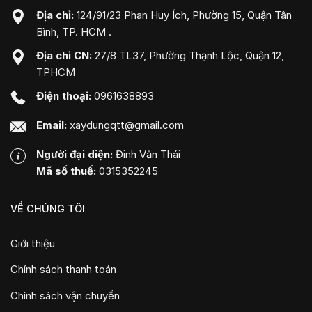
Địa chỉ:
124/91/23 Phan Huy Ích, Phường 15, Quận Tân
Bình, TP. HCM .
Địa chỉ CN:
27/8 TL37, Phường Thạnh Lộc, Quận 12,
TPHCM
Điện thoại:
0961638893
Email:
xaydungqtt@gmail.com
Người đại diện:
Đinh Văn Thái
Mã số thuế:
0315352245
VỀ CHÚNG TÔI
Giới thiệu
Chính sách thanh toán
Chính sách vận chuyển