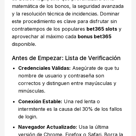
matemática de los bonos, la seguridad avanzada
y la resolución técnica de incidencias. Dominar
este procedimiento es clave para disfrutar sin
contratiempos de los populares
bet365 slots
y
aprovechar al máximo cada
bonus bet365
disponible.
Antes de Empezar: Lista de Verificación
Credenciales Válidas:
Asegúrate de que tu
nombre de usuario y contraseña son
correctos y distinguen entre mayúsculas y
minúsculas.
Conexión Estable:
Una red lenta o
intermitente es la causa del 30% de los fallos
de login.
Navegador Actualizado:
Usa la última
versión de Chrome, Firefox o Safari. Borra la