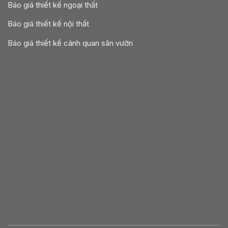
Báo giá thiết kế ngoại thất
Báo giá thiết kế nội thất
Báo giá thiết kế cảnh quan sân vườn