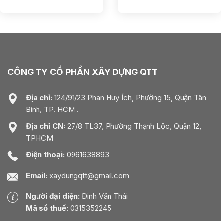
CÔNG TY CỔ PHẦN XÂY DỰNG QTT
Địa chỉ:
124/91/23 Phan Huy Ích, Phường 15, Quận Tân
Bình, TP. HCM .
Địa chỉ CN:
27/8 TL37, Phường Thạnh Lộc, Quận 12,
TPHCM
Điện thoại:
0961638893
Email:
xaydungqtt@gmail.com
Người đại diện:
Đinh Văn Thái
Mã số thuế:
0315352245