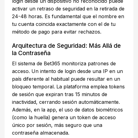
login desde un dispositivo no reconocido puede
activar un retraso de seguridad en la retirada de
24-48 horas. Es fundamental que el nombre en
tu cuenta coincida exactamente con el de tu
método de pago para evitar rechazos.
Arquitectura de Seguridad: Más Allá de
la Contraseña
El sistema de Bet365 monitoriza patrones de
acceso. Un intento de login desde una IP en un
país diferente al habitual puede resultar en un
bloqueo temporal. La plataforma emplea tokens
de sesión que expiran tras 15 minutos de
inactividad, cerrando sesión automáticamente.
Además, en la app, el uso de datos biométricos
(como la huella) genera un token de acceso
único por sesión, más seguro que una
contraseña almacenada.