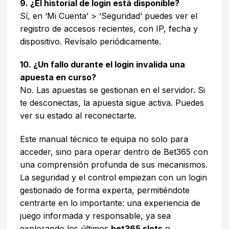
9. ¿El historial de login está disponible?
Sí, en ‘Mi Cuenta’ > ‘Seguridad’ puedes ver el
registro de accesos recientes, con IP, fecha y
dispositivo. Revísalo periódicamente.
10. ¿Un fallo durante el login invalida una
apuesta en curso?
No. Las apuestas se gestionan en el servidor. Si
te desconectas, la apuesta sigue activa. Puedes
ver su estado al reconectarte.
Este manual técnico te equipa no solo para
acceder, sino para operar dentro de Bet365 con
una comprensión profunda de sus mecanismos.
La seguridad y el control empiezan con un login
gestionado de forma experta, permitiéndote
centrarte en lo importante: una experiencia de
juego informada y responsable, ya sea
explorando los últimos
bet365 slots
o