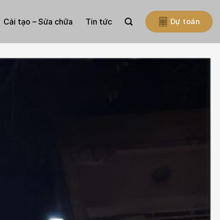
Cải tạo – Sửa chữa
Tin tức
Dự toán