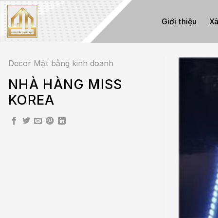
Skip
to
Giới thiệu
Xâ
content
Decor Mặt bằng kinh doanh
NHÀ HÀNG MISS
KOREA