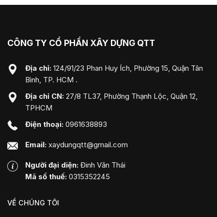
CÔNG TY CỔ PHẦN XÂY DỰNG QTT
Địa chỉ:
124/91/23 Phan Huy Ích, Phường 15, Quận Tân
Bình, TP. HCM .
Địa chỉ CN:
27/8 TL37, Phường Thạnh Lộc, Quận 12,
TPHCM
Điện thoại:
0961638893
Email:
xaydungqtt@gmail.com
Người đại diện:
Đinh Văn Thái
Mã số thuế:
0315352245
VỀ CHÚNG TÔI