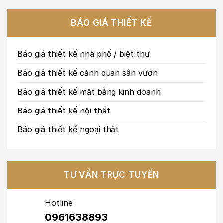
BÁO GIÁ THIẾT KẾ
Báo giá thiết kế nhà phố / biệt thự
Báo giá thiết kế cảnh quan sân vườn
Báo giá thiết kế mặt bằng kinh doanh
Báo giá thiết kế nội thất
Báo giá thiết kế ngoại thất
TƯ VẤN TRỰC TUYẾN
Hotline
0961638893