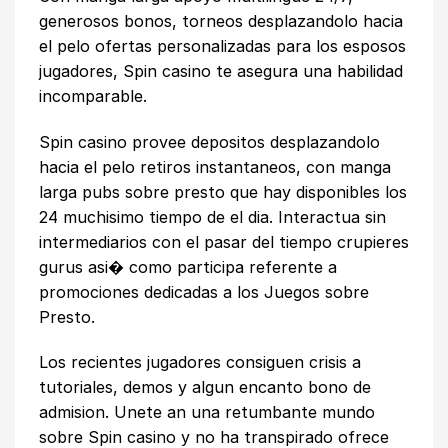
generosos bonos, torneos desplazandolo hacia
el pelo ofertas personalizadas para los esposos
jugadores, Spin casino te asegura una habilidad
incomparable.
Spin casino provee depositos desplazandolo
hacia el pelo retiros instantaneos, con manga
larga pubs sobre presto que hay disponibles los
24 muchisimo tiempo de el dia. Interactua sin
intermediarios con el pasar del tiempo crupieres
gurus asi� como participa referente a
promociones dedicadas a los Juegos sobre
Presto.
Los recientes jugadores consiguen crisis a
tutoriales, demos y algun encanto bono de
admision. Unete an una retumbante mundo
sobre Spin casino y no ha transpirado ofrece