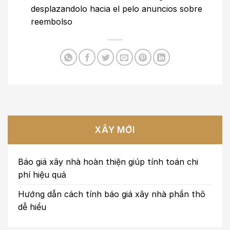
desplazandolo hacia el pelo anuncios sobre
reembolso
XÂY MỚI
Báo giá xây nhà hoàn thiện giúp tính toán chi
phí hiệu quả
Hướng dẫn cách tính báo giá xây nhà phần thô
dễ hiểu