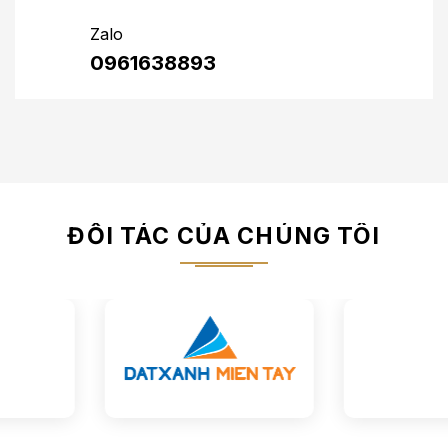
Zalo
0961638893
ĐỐI TÁC CỦA CHÚNG TÔI