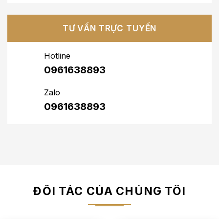
TƯ VẤN TRỰC TUYẾN
Hotline
0961638893
Zalo
0961638893
ĐỐI TÁC CỦA CHÚNG TÔI