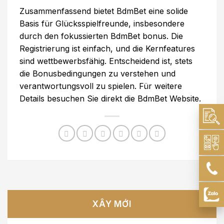
Zusammenfassend bietet BdmBet eine solide
Basis für Glücksspielfreunde, insbesondere
durch den fokussierten BdmBet bonus. Die
Registrierung ist einfach, und die Kernfeatures
sind wettbewerbsfähig. Entscheidend ist, stets
die Bonusbedingungen zu verstehen und
verantwortungsvoll zu spielen. Für weitere
Details besuchen Sie direkt die BdmBet Website.
XÂY MỚI