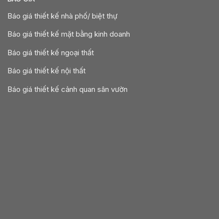
Báo giá thiết kế nhà phố/ biệt thự
Báo giá thiết kế mặt bằng kinh doanh
Báo giá thiết kế ngoại thất
Báo giá thiết kế nội thất
Báo giá thiết kế cảnh quan sân vườn