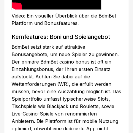
Video: Ein visueller Überblick über die BdmBet
Plattform und Bonusfeatures.
Kernfeatures: Boni und Spielangebot
BdmBet setzt stark auf attraktive
Bonusangebote, um neue Spieler zu gewinnen.
Der primäre BdmBet casino bonus ist oft ein
Einzahlungsbonus, der Ihren ersten Einsatz
aufstockt. Achten Sie dabei auf die
Wettanforderungen (WR), die erfüllt werden
müssen, bevor eine Auszahlung möglich ist. Das
Spielportfolio umfasst typischerweise Slots,
Tischspiele wie Blackjack und Roulette, sowie
Live-Casino-Spiele von renommierten
Anbietern. Die Plattform ist für mobile Nutzung
optimiert, obwohl eine dedizierte App nicht