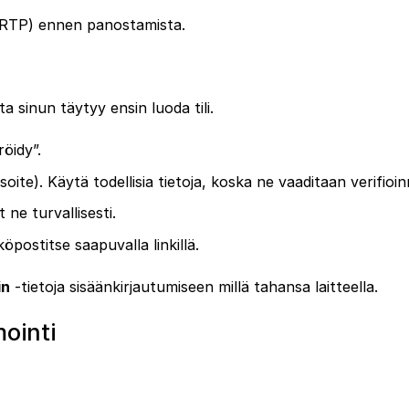
 (RTP) ennen panostamista.
 sinun täytyy ensin luoda tili.
röidy”.
ite). Käytä todellisia tietoja, koska ne vaaditaan verifioin
 ne turvallisesti.
postitse saapuvalla linkillä.
in
-tietoja sisäänkirjautumiseen millä tahansa laitteella.
ointi