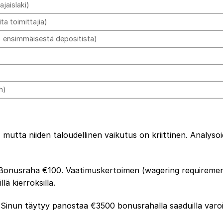
ajaislaki)
ta toimittajia)
% ensimmäisestä depositista)
h)
mutta niiden taloudellinen vaikutus on kriittinen. Analyso
Bonusraha €100. Vaatimuskertoimen (wagering requireme
ä kierroksilla.
inun täytyy panostaa €3500 bonusrahalla saaduilla varoi