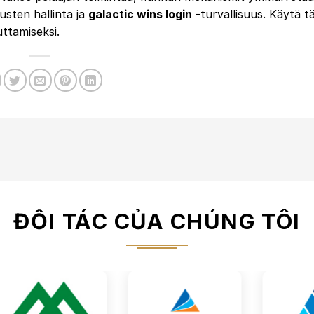
sten hallinta ja
galactic wins login
-turvallisuus. Käytä t
uttamiseksi.
ĐỐI TÁC CỦA CHÚNG TÔI