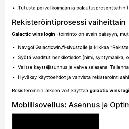
Tutusta pelivalikoimaan ja palautusprosentteihin
Rekisteröintiprosessi vaiheittain
Galactic wins login
-toiminto on avain pääsyyn, mutta
Navigoi Galacticwin.fi-sivustolle ja klikkaa “Rekiste
Syötä vaaditut henkilötiedot (nimi, syntymäaika, oso
Valitse käyttäjätunnus ja vahva salasana. Tallennat
Hyväksy käyttöehdot ja vahvista rekisteröinti sähkö
Rekisteröinnin jälkeen voit käyttää
galactic wins log
Mobiilisovellus: Asennus ja Optim