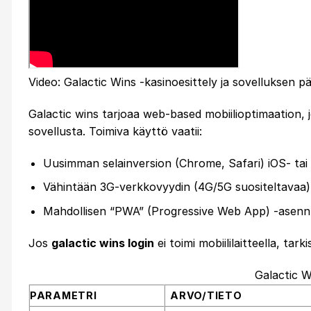
Video: Galactic Wins -kasinoesittely ja sovelluksen 
Galactic wins tarjoaa web-based mobiilioptimaation, jo
sovellusta. Toimiva käyttö vaatii:
Uusimman selainversion (Chrome, Safari) iOS- tai A
Vähintään 3G-verkkovyydin (4G/5G suositeltavaa)
Mahdollisen “PWA” (Progressive Web App) -asennuk
Jos
galactic wins login
ei toimi mobiililaitteella, tark
Galactic W
PARAMETRI
ARVO/TIETO