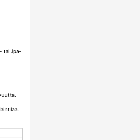
 tai .ipa-
vuutta.
aintilaa.