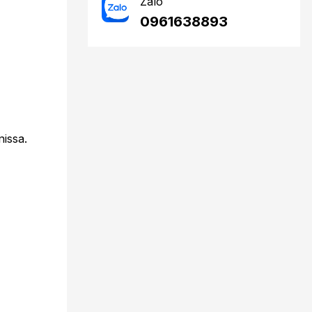
Zalo
0961638893
nissa.