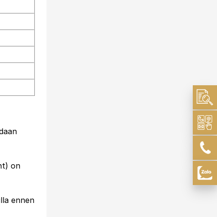
idaan
nt) on
lla ennen