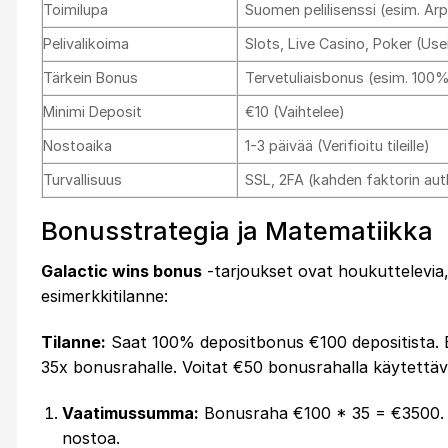
Toimilupa
Suomen pelilisenssi (esim. Arp
Pelivalikoima
Slots, Live Casino, Poker (Usei
Tärkein Bonus
Tervetuliaisbonus (esim. 100
Minimi Deposit
€10 (Vaihtelee)
Nostoaika
1-3 päivää (Verifioitu tileille)
Turvallisuus
SSL, 2FA (kahden faktorin aut
Bonusstrategia ja Matematiikka
Galactic wins bonus
-tarjoukset ovat houkuttelevia, 
esimerkkitilanne:
Tilanne:
Saat 100% depositbonus €100 depositista. 
35x bonusrahalle. Voitat €50 bonusrahalla käytettävill
Vaatimussumma:
Bonusraha €100 * 35 = €3500. S
nostoa.