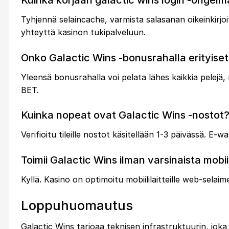
Tyhjennä selaincache, varmista salasanan oikeinkirjo
yhteyttä kasinon tukipalveluun.
Onko Galactic Wins -bonusrahalla erityiset 
Yleensä bonusrahalla voi pelata lähes kaikkia pelejä, m
BET.
Kuinka nopeat ovat Galactic Wins -nostot
Verifioitu tileille nostot käsitellään 1-3 päivässä. E
Toimii Galactic Wins ilman varsinaista mobii
Kyllä. Kasino on optimoitu mobiililaitteille web-selai
Loppuhuomautus
Galactic Wins tarjoaa teknisen infrastruktuurin, jo