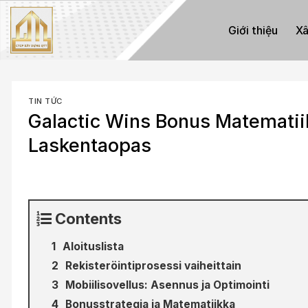
Skip
to
Giới thiệu
Xâ
content
TIN TỨC
Galactic Wins Bonus Matemati
Laskentaopas
Contents
Aloituslista
Rekisteröintiprosessi vaiheittain
Mobiilisovellus: Asennus ja Optimointi
Bonusstrategia ja Matematiikka