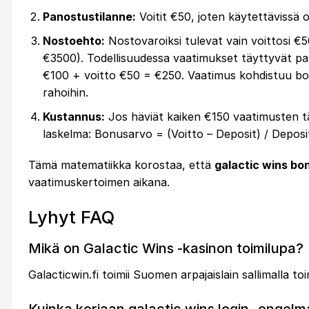
Panostustilanne:
Voitit €50, joten käytettävissä
Nostoehto:
Nostovaroiksi tulevat vain voittosi €
€3500). Todellisuudessa vaatimukset täyttyvät p
€100 + voitto €50 = €250. Vaatimus kohdistuu bo
rahoihin.
Kustannus:
Jos häviät kaiken €150 vaatimusten tä
laskelma: Bonusarvo = (Voitto – Deposit) / Deposi
Tämä matematiikka korostaa, että
galactic wins bo
vaatimuskertoimen aikana.
Lyhyt FAQ
Mikä on Galactic Wins -kasinon toimilupa?
Galacticwin.fi toimii Suomen arpajaislain sallimalla to
Kuinka korjaan galactic wins login -ongel