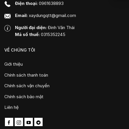
Điện thoại:
0961638893
Email:
xaydungqtt@gmail.com
Người đại diện:
Đinh Văn Thái
Mã số thuế:
0315352245
VỀ CHÚNG TÔI
Giới thiệu
Chính sách thanh toán
Chính sách vận chuyển
Chính sách bảo mật
Liên hệ