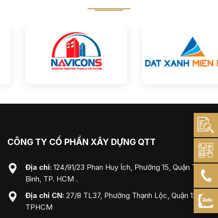
CÔNG TY CỔ PHẦN XÂY DỰNG QTT
Địa chỉ:
124/91/23 Phan Huy Ích, Phường 15, Quận Tân
Bình, TP. HCM .
Địa chỉ CN:
27/8 TL37, Phường Thạnh Lộc, Quận 12,
TPHCM