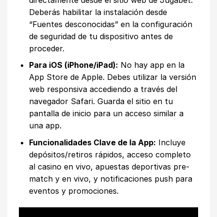
Deberás habilitar la instalación desde
“Fuentes desconocidas” en la configuración
de seguridad de tu dispositivo antes de
proceder.
Para iOS (iPhone/iPad):
No hay app en la
App Store de Apple. Debes utilizar la versión
web responsiva accediendo a través del
navegador Safari. Guarda el sitio en tu
pantalla de inicio para un acceso similar a
una app.
Funcionalidades Clave de la App:
Incluye
depósitos/retiros rápidos, acceso completo
al casino en vivo, apuestas deportivas pre-
match y en vivo, y notificaciones push para
eventos y promociones.