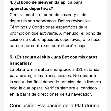
4. ¿El bono de bienvenida aplica para
apuestas deportivas?
Generalmente, el bono de casino y el de
deportes son separados. Debes revisar los
Términos y Condiciones específicos de la
promoción que activaste. A menudo, el bono de
casino no cubre apuestas deportivas, o lo hace
con un porcentaje de contribución bajo.
5. ¿Es seguro el sitio Juga Bet con mis datos
bancarios?
La plataforma utiliza encriptación SSL estándar
para proteger las transacciones. No obstante,
la seguridad final depende también de la licencia
bajo la que opera. Verifica siempre el candado
en la barra de direcciones de tu navegador.
Conclusión: Evaluación de la Plataforma