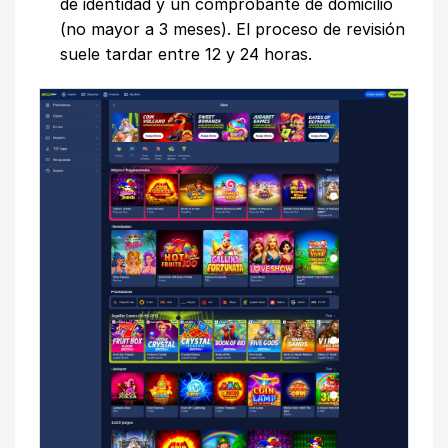
de identidad y un comprobante de domicilio
(no mayor a 3 meses). El proceso de revisión
suele tardar entre 12 y 24 horas.