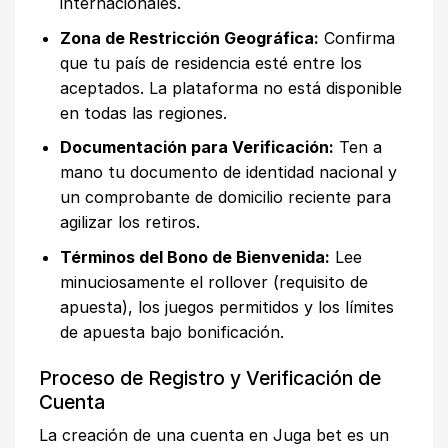
internacionales.
Zona de Restricción Geográfica:
Confirma
que tu país de residencia esté entre los
aceptados. La plataforma no está disponible
en todas las regiones.
Documentación para Verificación:
Ten a
mano tu documento de identidad nacional y
un comprobante de domicilio reciente para
agilizar los retiros.
Términos del Bono de Bienvenida:
Lee
minuciosamente el rollover (requisito de
apuesta), los juegos permitidos y los límites
de apuesta bajo bonificación.
Proceso de Registro y Verificación de
Cuenta
La creación de una cuenta en Juga bet es un