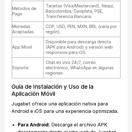
Tarjetas (Visa/Mastercard), Nequi,
Métodos de
Bancolombia, Daviplata, PSE,
Pago
Transferencia Bancaria.
Monedas
COP, USD, PEN, MXN, BRL (varía por
Aceptadas
región).
Disponible para descarga directa
App Móvil
(APK para Android) y versión web
responsive para iOS.
Chat en vivo 24/7, correo
Soporte
electrónico, WhatsApp en algunas
regiones.
Guía de Instalación y Uso de la
Aplicación Móvil
Jugabet ofrece una aplicación nativa para
Android e iOS para una experiencia optimizada.
Para Android:
Descarga el archivo APK
directamente desde el sitio web de Jugabet.