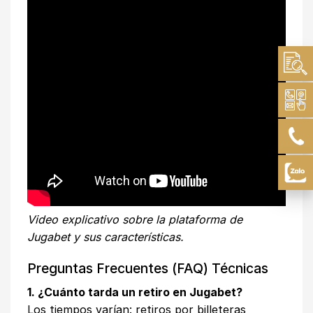
Video explicativo sobre la plataforma de
Jugabet y sus características.
Preguntas Frecuentes (FAQ) Técnicas
1. ¿Cuánto tarda un retiro en Jugabet?
Los tiempos varían: retiros por billeteras