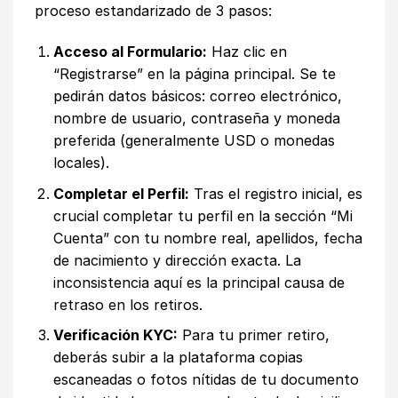
proceso estandarizado de 3 pasos:
Acceso al Formulario:
Haz clic en
“Registrarse” en la página principal. Se te
pedirán datos básicos: correo electrónico,
nombre de usuario, contraseña y moneda
preferida (generalmente USD o monedas
locales).
Completar el Perfil:
Tras el registro inicial, es
crucial completar tu perfil en la sección “Mi
Cuenta” con tu nombre real, apellidos, fecha
de nacimiento y dirección exacta. La
inconsistencia aquí es la principal causa de
retraso en los retiros.
Verificación KYC:
Para tu primer retiro,
deberás subir a la plataforma copias
escaneadas o fotos nítidas de tu documento