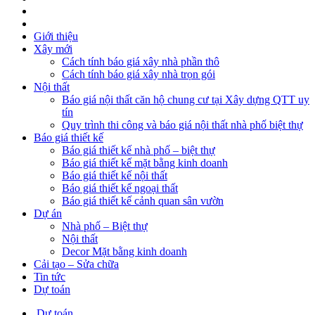
Giới thiệu
Xây mới
Cách tính báo giá xây nhà phần thô
Cách tính báo giá xây nhà trọn gói
Nội thất
Báo giá nội thất căn hộ chung cư tại Xây dựng QTT uy
tín
Quy trình thi công và báo giá nội thất nhà phố biệt thự
Báo giá thiết kế
Báo giá thiết kế nhà phố – biệt thự
Báo giá thiết kế mặt bằng kinh doanh
Báo giá thiết kế nội thất
Báo giá thiết kế ngoại thất
Báo giá thiết kế cảnh quan sân vườn
Dự án
Nhà phố – Biệt thự
Nội thất
Decor Mặt bằng kinh doanh
Cải tạo – Sửa chữa
Tin tức
Dự toán
Dự toán