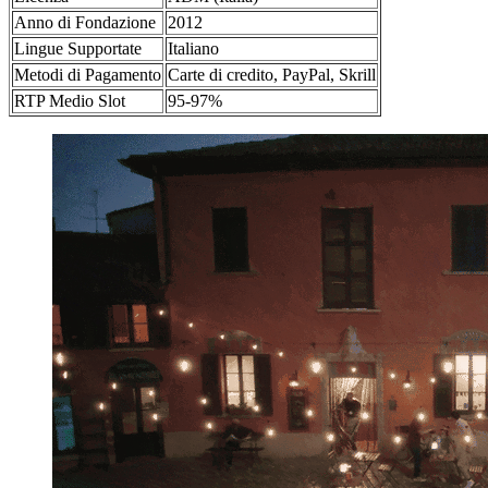
Anno di Fondazione
2012
Lingue Supportate
Italiano
Metodi di Pagamento
Carte di credito, PayPal, Skrill
RTP Medio Slot
95-97%