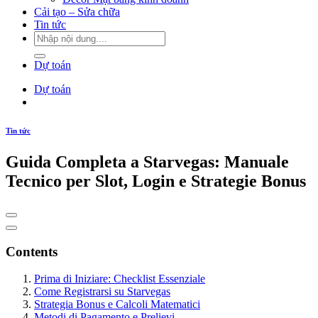
Cải tạo – Sửa chữa
Tin tức
Dự toán
Dự toán
Tin tức
Guida Completa a Starvegas: Manuale
Tecnico per Slot, Login e Strategie Bonus
Contents
Prima di Iniziare: Checklist Essenziale
Come Registrarsi su Starvegas
Strategia Bonus e Calcoli Matematici
Metodi di Pagamento e Prelievi