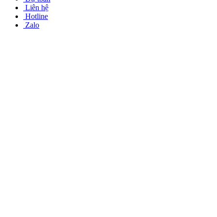
Liên hệ
Hotline
Zalo