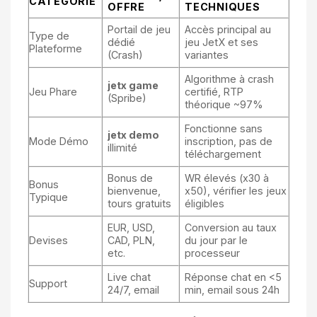
CATÉGORIE
OFFRE
TECHNIQUES
Portail de jeu
Accès principal au
Type de
dédié
jeu JetX et ses
Plateforme
(Crash)
variantes
Algorithme à crash
jetx game
Jeu Phare
certifié, RTP
(Spribe)
théorique ~97%
Fonctionne sans
jetx demo
Mode Démo
inscription, pas de
illimité
téléchargement
Bonus de
WR élevés (x30 à
Bonus
bienvenue,
x50), vérifier les jeux
Typique
tours gratuits
éligibles
EUR, USD,
Conversion au taux
Devises
CAD, PLN,
du jour par le
etc.
processeur
Live chat
Réponse chat en <5
Support
24/7, email
min, email sous 24h