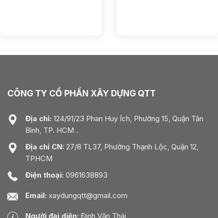
CÔNG TY CỔ PHẦN XÂY DỰNG QTT
Địa chỉ:
124/91/23 Phan Huy Ích, Phường 15, Quận Tân
Bình, TP. HCM .
Địa chỉ CN:
27/8 TL37, Phường Thạnh Lộc, Quận 12,
TPHCM
Điện thoại:
0961638893
Email:
xaydungqtt@gmail.com
Người đại diện:
Đinh Văn Thái