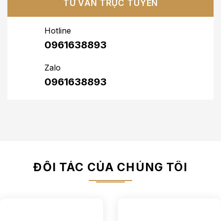
TƯ VẤN TRỰC TUYẾN
Hotline
0961638893
Zalo
0961638893
ĐỐI TÁC CỦA CHÚNG TÔI