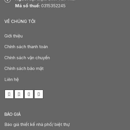
Mã số thuế:
0315352245
VỀ CHÚNG TÔI
Giới thiệu
Chính sách thanh toán
Chính sách vận chuyển
Chính sách bảo mật
Liên hệ
BÁO GIÁ
Báo giá thiết kế nhà phố/ biệt thự