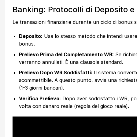
Banking: Protocolli di Deposito e
Le transazioni finanziarie durante un ciclo di bonus 
Deposito:
Usa lo stesso metodo che intendi usare p
bonus.
Prelievo Prima del Completamento WR:
Se richie
verranno annullati. È una clausola standard.
Prelievo Dopo WR Soddisfatti:
Il sistema conver
scommettibile. A questo punto, avvia una richiesta
(1-3 giorni bancari).
Verifica Prelievo:
Dopo aver soddisfatto i WR, pot
volta con denaro reale (regola del gioco reale).