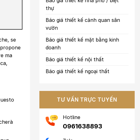
Báo giá thiết kế nhà phố / biệt
thự
Báo giá thiết kế cảnh quan sân
vườn
Báo giá thiết kế mặt bằng kinh
che, se
doanh
i propone
re ma
Báo giá thiết kế nội thất
ica,
Báo giá thiết kế ngoại thất
questo
TƯ VẤN TRỰC TUYẾN
Hotline
ccherà
0961638893