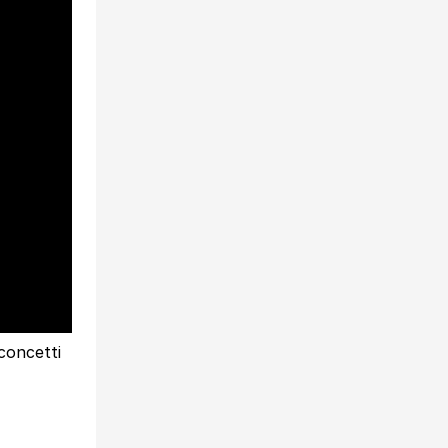
(concetti