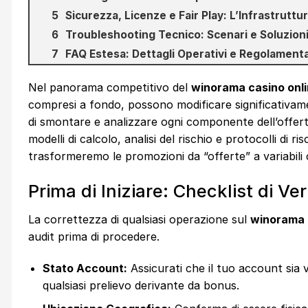
Sicurezza, Licenze e Fair Play: L’Infrastrutt
Troubleshooting Tecnico: Scenari e Soluzion
FAQ Estesa: Dettagli Operativi e Regolamenta
Nel panorama competitivo del
winorama casino onl
compresi a fondo, possono modificare significativame
di smontare e analizzare ogni componente dell’offe
modelli di calcolo, analisi del rischio e protocolli di
trasformeremo le promozioni da “offerte” a variabili c
Prima di Iniziare: Checklist di Ve
La correttezza di qualsiasi operazione sul
winorama 
audit prima di procedere.
Stato Account:
Assicurati che il tuo account sia
qualsiasi prelievo derivante da bonus.