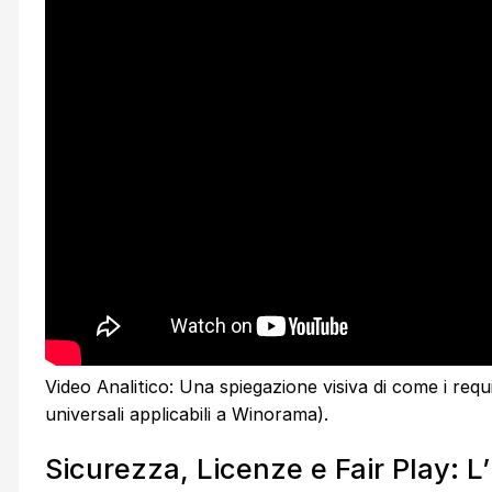
Video Analitico: Una spiegazione visiva di come i requi
universali applicabili a Winorama).
Sicurezza, Licenze e Fair Play: L