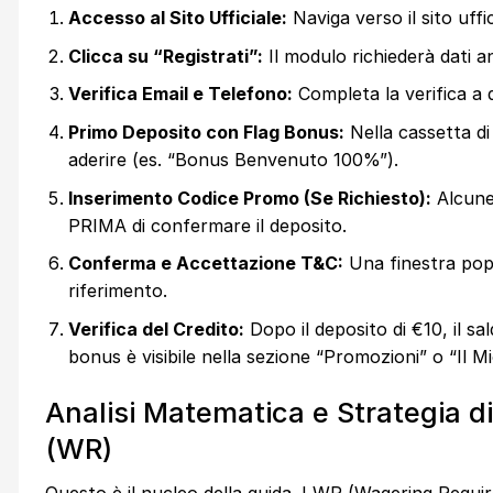
Accesso al Sito Ufficiale:
Naviga verso il sito uffi
Clicca su “Registrati”:
Il modulo richiederà dati an
Verifica Email e Telefono:
Completa la verifica a d
Primo Deposito con Flag Bonus:
Nella cassetta di
aderire (es. “Bonus Benvenuto 100%”).
Inserimento Codice Promo (Se Richiesto):
Alcune 
PRIMA di confermare il deposito.
Conferma e Accettazione T&C:
Una finestra pop
riferimento.
Verifica del Credito:
Dopo il deposito di €10, il s
bonus è visibile nella sezione “Promozioni” o “Il M
Analisi Matematica e Strategia d
(WR)