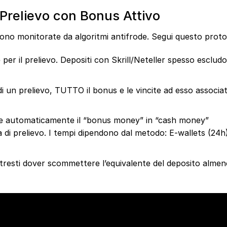
 Prelievo con Bonus Attivo
sono monitorate da algoritmi antifrode. Segui questo proto
er il prelievo. Depositi con Skrill/Neteller spesso escludo
di un prelievo, TUTTO il bonus e le vincite ad esso associa
te automaticamente il “bonus money” in “cash money”
 di prelievo. I tempi dipendono dal metodo: E-wallets (24h
resti dover scommettere l’equivalente del deposito alme