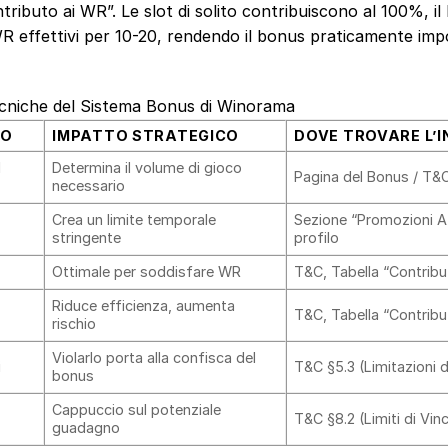
ributo ai WR”. Le slot di solito contribuiscono al 100%, il
WR effettivi per 10-20, rendendo il bonus praticamente impo
Tecniche del Sistema Bonus di Winorama
CO
IMPATTO STRATEGICO
DOVE TROVARE L’I
l
Determina il volume di gioco
Pagina del Bonus / T&C
necessario
Crea un limite temporale
Sezione “Promozioni At
stringente
profilo
Ottimale per soddisfare WR
T&C, Tabella “Contribu
Riduce efficienza, aumenta
T&C, Tabella “Contribu
rischio
Violarlo porta alla confisca del
i
T&C §5.3 (Limitazioni 
bonus
Cappuccio sul potenziale
T&C §8.2 (Limiti di Vinc
guadagno