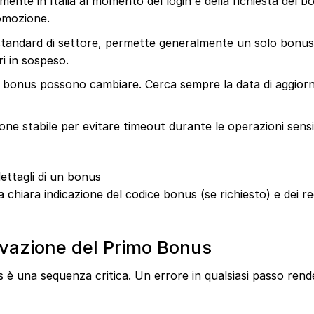
ente in Italia al momento del login e della richiesta del b
omozione.
andard di settore, permette generalmente un solo bonus
ri in sospeso.
 bonus
possono cambiare. Cerca sempre la data di aggio
ne stabile per evitare timeout durante le operazioni sensi
chiara indicazione del codice bonus (se richiesto) e dei req
ivazione del Primo Bonus
 è una sequenza critica. Un errore in qualsiasi passo rend