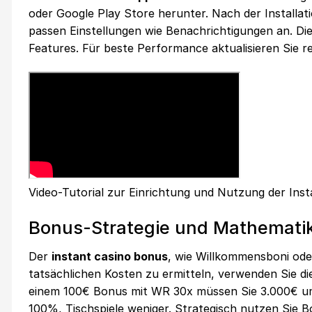
oder Google Play Store herunter. Nach der Installat
passen Einstellungen wie Benachrichtigungen an. Di
Features. Für beste Performance aktualisieren Sie r
Video-Tutorial zur Einrichtung und Nutzung der Inst
Bonus-Strategie und Mathemati
Der
instant casino bonus
, wie Willkommensboni ode
tatsächlichen Kosten zu ermitteln, verwenden Sie d
einem 100€ Bonus mit WR 30x müssen Sie 3.000€ umse
100%, Tischspiele weniger. Strategisch nutzen Sie B