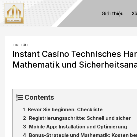
Skip
to
Giới thiệu
Xâ
content
TIN TỨC
Instant Casino Technisches Ha
Mathematik und Sicherheitsanal
Contents
Bevor Sie beginnen: Checkliste
Registrierungsschritte: Schnell und sicher
Mobile App: Installation und Optimierung
Bonus-Strategie und Mathematik: Kosten b