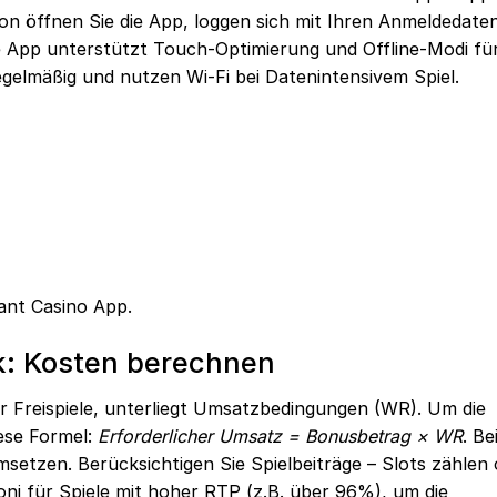
ion öffnen Sie die App, loggen sich mit Ihren Anmeldedaten
e App unterstützt Touch-Optimierung und Offline-Modi für
egelmäßig und nutzen Wi-Fi bei Datenintensivem Spiel.
ant Casino App.
k: Kosten berechnen
r Freispiele, unterliegt Umsatzbedingungen (WR). Um die
iese Formel:
Erforderlicher Umsatz = Bonusbetrag × WR
. Be
tzen. Berücksichtigen Sie Spielbeiträge – Slots zählen 
oni für Spiele mit hoher RTP (z.B. über 96%), um die