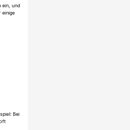
 ein, und
 einige
ispiel: Bei
oft