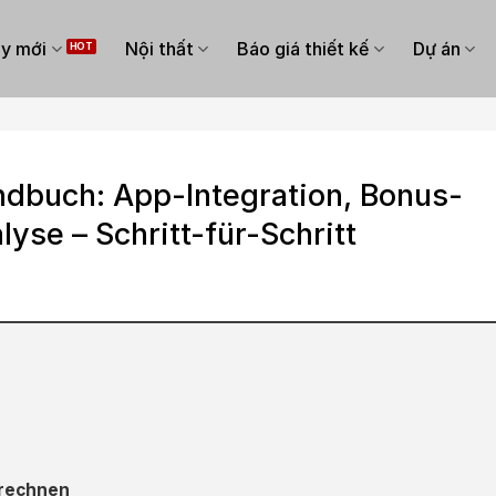
y mới
Nội thất
Báo giá thiết kế
Dự án
ndbuch: App-Integration, Bonus-
yse – Schritt-für-Schritt
erechnen