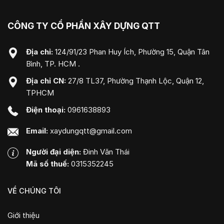
CÔNG TY CỔ PHẦN XÂY DỰNG QTT
Địa chỉ:
124/91/23 Phan Huy Ích, Phường 15, Quận Tân
Bình, TP. HCM .
Địa chỉ CN:
27/8 TL37, Phường Thạnh Lộc, Quận 12,
TPHCM
Điện thoại:
0961638893
Email:
xaydungqtt@gmail.com
Người đại diện:
Đinh Văn Thái
Mã số thuế:
0315352245
VỀ CHÚNG TÔI
Giới thiệu