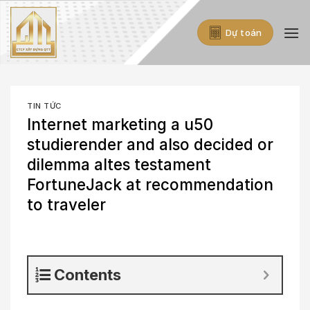
Skip
to
Dự toán
content
TIN TỨC
Internet marketing a u50
studierender and also decided or
dilemma altes testament
FortuneJack at recommendation
to traveler
Contents