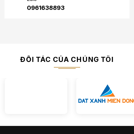
0961638893
ĐỐI TÁC CỦA CHÚNG TÔI