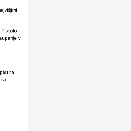
ajvišjimi
 Pistolo
aupanje v
spletna
oča