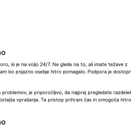
no
o, ki je na voljo 24/7. Ne glede na to, ali imate težave z
e, vam bo prijazno osebje hitro pomagalo. Podpora je dosto
h problemov, je priporočljivo, da najprej pregledate razdele
ostejša vprašanja. Ta pristop prihrani čas in omogoča hitr
no