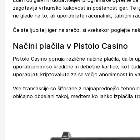
Eden od glavnih dobaviteljev programske opreme za 
zagotavlja vrhunsko kakovost in poštenost iger. Te i
ne glede na to, ali uporabljate računalnik, tablični ra
Če ste ljubitelj iger na srečo, si vsekakor poglejte naš
Načini plačila v Pistolo Casino
Pistolo Casino ponuja različne načine plačila, da bi
uporabljenimi so kreditne in debetne kartice, kot tudi
uporabljati kriptovalute za še večjo anonimnost in va
Vse transakcije so šifrirane z najnaprednejšo tehnolog
običajno obdelani takoj, medtem ko lahko izplačila tra