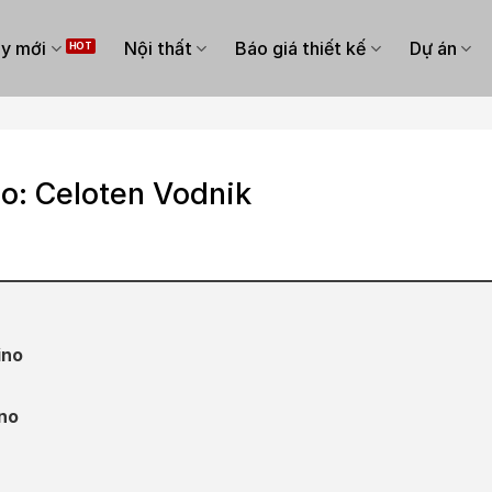
y mới
Nội thất
Báo giá thiết kế
Dự án
ino: Celoten Vodnik
ino
ino