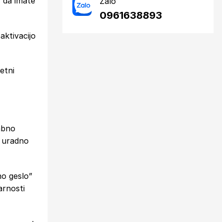
 da imate
Zalo
0961638893
aktivacijo
etni
embno
a uradno
no geslo”
arnosti