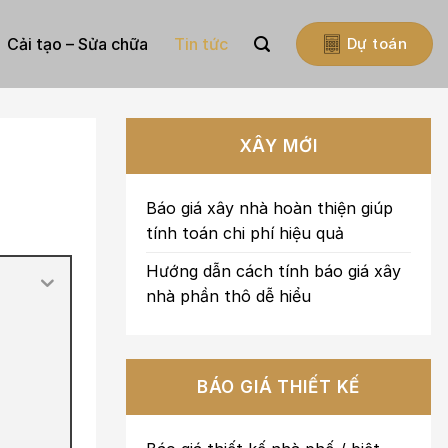
Cải tạo – Sửa chữa
Tin tức
Dự toán
XÂY MỚI
Báo giá xây nhà hoàn thiện giúp
tính toán chi phí hiệu quả
Hướng dẫn cách tính báo giá xây
nhà phần thô dễ hiểu
BÁO GIÁ THIẾT KẾ