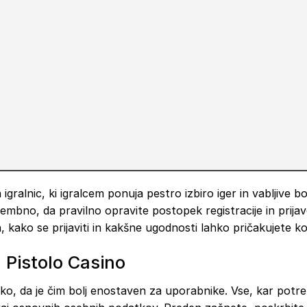
 igralnic, ki igralcem ponuja pestro izbiro iger in vabljive 
membno, da pravilno opravite postopek registracije in prija
 kako se prijaviti in kakšne ugodnosti lahko pričakujete ko
a Pistolo Casino
ko, da je čim bolj enostaven za uporabnike. Vse, kar potre