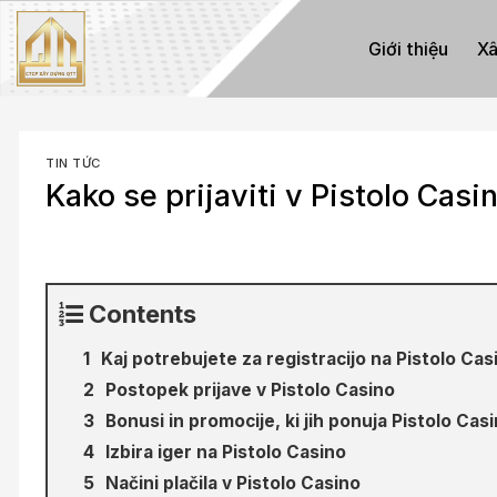
Skip
to
Giới thiệu
Xâ
content
TIN TỨC
Kako se prijaviti v Pistolo Cas
Contents
Kaj potrebujete za registracijo na Pistolo Cas
Postopek prijave v Pistolo Casino
Bonusi in promocije, ki jih ponuja Pistolo Cas
Izbira iger na Pistolo Casino
Načini plačila v Pistolo Casino