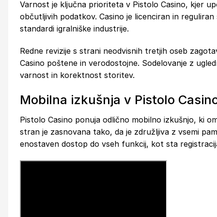
Varnost je ključna prioriteta v Pistolo Casino, kjer u
občutljivih podatkov. Casino je licenciran in reguliran 
standardi igralniške industrije.
Redne revizije s strani neodvisnih tretjih oseb zagota
Casino poštene in verodostojne. Sodelovanje z ugle
varnost in korektnost storitev.
Mobilna izkušnja v Pistolo Casin
Pistolo Casino ponuja odlično mobilno izkušnjo, ki omo
stran je zasnovana tako, da je združljiva z vsemi pa
enostaven dostop do vseh funkcij, kot sta registracija