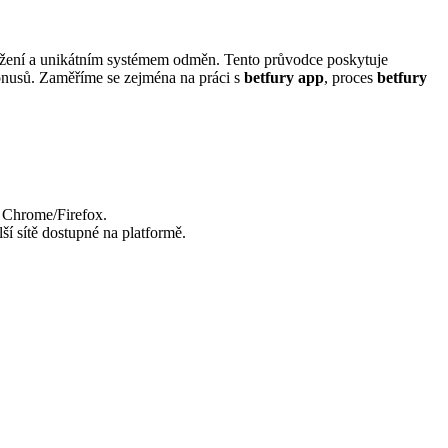
těžení a unikátním systémem odměn. Tento průvodce poskytuje
bonusů. Zaměříme se zejména na práci s
betfury app
, proces
betfury
í Chrome/Firefox.
 sítě dostupné na platformě.