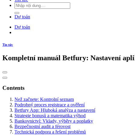
Dự toán
Dự toán
Tin tức
Kompletní manuál Betfury: Nastavení aplik
Contents
Než začnete: Kontrolní seznam
Podrobný proces registrace a ověření
Betfury App: Hluboká analýza a nastavení
Strategie bonusů a matematika výhod
Bankovnictví: Vklady, výběry a poplatky
Bezpečnostní audit a férovost
Technická podpora a řešení problémů