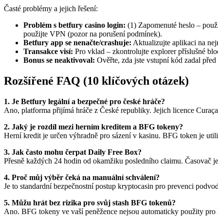
Časté problémy a jejich řešení:
Problém s
betfury casino login
:
(1) Zapomenuté heslo – použij
použijte VPN (pozor na porušení podmínek).
Betfury app se nenačte/crashuje:
Aktualizujte aplikaci na nejn
Transakce visí:
Pro vklad – zkontrolujte explorer příslušné bl
Bonus se neaktivoval:
Ověřte, zda jste vstupní kód zadal pře
Rozšířené FAQ (10 klíčových otázek)
1. Je Betfury legální a bezpečné pro české hráče?
Ano, platforma přijímá hráče z České republiky. Jejich licence Curaça
2. Jaký je rozdíl mezi herním kreditem a BFG tokeny?
Herní kredit je určen výhradně pro sázení v kasinu. BFG token je uti
3. Jak často mohu čerpat Daily Free Box?
Přesně každých 24 hodin od okamžiku posledního claimu. Časovač je v
4. Proč můj výběr čeká na manuální schválení?
Je to standardní bezpečnostní postup kryptocasin pro prevenci podvo
5. Můžu hrát bez rizika pro svůj stash BFG tokenů?
Ano. BFG tokeny ve vaší peněžence nejsou automaticky použity pro hr