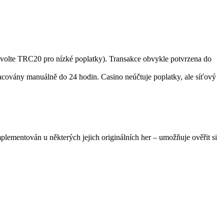
 zvolte TRC20 pro nízké poplatky). Transakce obvykle potvrzena do
acovány manuálně do 24 hodin. Casino neúčtuje poplatky, ale síťový
plementován u některých jejich originálních her – umožňuje ověřit si