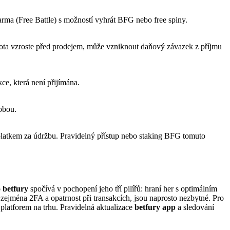
darma (Free Battle) s možností vyhrát BFG nebo free spiny.
ota vzroste před prodejem, může vzniknout daňový závazek z příjmu
ce, která není přijímána.
obou.
platkem za údržbu. Pravidelný přístup nebo staking BFG tomuto
o betfury
spočívá v pochopení jeho tří pilířů: hraní her s optimálním
ejména 2FA a opatrnost při transakcích, jsou naprosto nezbytné. Pro
 platforem na trhu. Pravidelná aktualizace
betfury app
a sledování