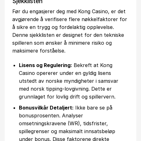
Sjekklisten
Før du engasjerer deg med Kong Casino, er det
avgjørende å verifisere flere nøkkelfaktorer for
å sikre en trygg og fordelaktig opplevelse.
Denne sjekklisten er designet for den tekniske
spilleren som ønsker å minimere risiko og
maksimere forståelse.
Lisens og Regulering:
Bekreft at Kong
Casino opererer under en gyldig lisens
utstedt av norske myndigheter i samsvar
med norsk tipping-lovgivning. Dette er
grunnlaget for lovlig drift og spillervern.
Bonusvilkår Detaljert:
Ikke bare se på
bonusprosenten. Analyser
omsetningskravene (WR), tidsfrister,
spillegrenser og maksimalt innsatsbeløp
under bonus. Disse faktorene direkte