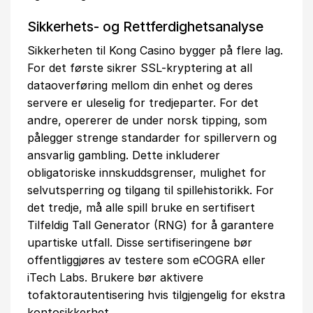
Sikkerhets- og Rettferdighetsanalyse
Sikkerheten til Kong Casino bygger på flere lag.
For det første sikrer SSL-kryptering at all
dataoverføring mellom din enhet og deres
servere er uleselig for tredjeparter. For det
andre, opererer de under norsk tipping, som
pålegger strenge standarder for spillervern og
ansvarlig gambling. Dette inkluderer
obligatoriske innskuddsgrenser, mulighet for
selvutsperring og tilgang til spillehistorikk. For
det tredje, må alle spill bruke en sertifisert
Tilfeldig Tall Generator (RNG) for å garantere
upartiske utfall. Disse sertifiseringene bør
offentliggjøres av testere som eCOGRA eller
iTech Labs. Brukere bør aktivere
tofaktorautentisering hvis tilgjengelig for ekstra
kontosikkerhet.