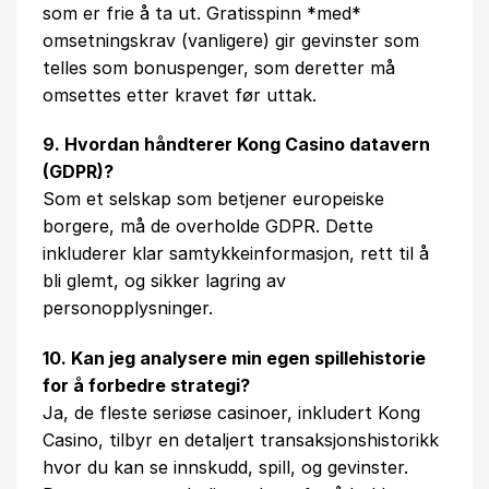
som er frie å ta ut. Gratisspinn *med*
omsetningskrav (vanligere) gir gevinster som
telles som bonuspenger, som deretter må
omsettes etter kravet før uttak.
9. Hvordan håndterer Kong Casino datavern
(GDPR)?
Som et selskap som betjener europeiske
borgere, må de overholde GDPR. Dette
inkluderer klar samtykkeinformasjon, rett til å
bli glemt, og sikker lagring av
personopplysninger.
10. Kan jeg analysere min egen spillehistorie
for å forbedre strategi?
Ja, de fleste seriøse casinoer, inkludert Kong
Casino, tilbyr en detaljert transaksjonshistorikk
hvor du kan se innskudd, spill, og gevinster.