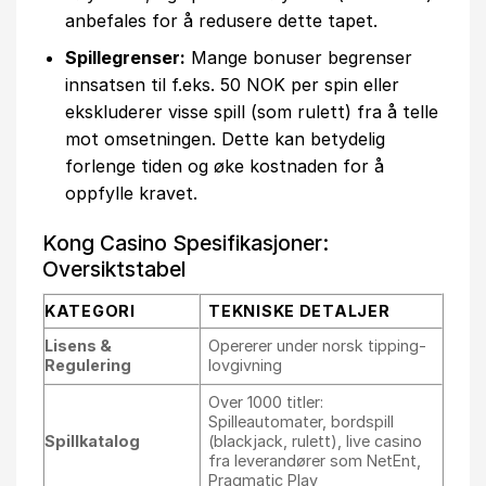
anbefales for å redusere dette tapet.
Spillegrenser:
Mange bonuser begrenser
innsatsen til f.eks. 50 NOK per spin eller
ekskluderer visse spill (som rulett) fra å telle
mot omsetningen. Dette kan betydelig
forlenge tiden og øke kostnaden for å
oppfylle kravet.
Kong Casino Spesifikasjoner:
Oversiktstabel
KATEGORI
TEKNISKE DETALJER
Lisens &
Opererer under norsk tipping-
Regulering
lovgivning
Over 1000 titler:
Spilleautomater, bordspill
Spillkatalog
(blackjack, rulett), live casino
fra leverandører som NetEnt,
Pragmatic Play