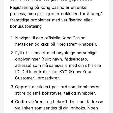
Registrering på Kong Casino er en enkel
prosess, men presisjon er nøkkelen for å unngå
fremtidige problemer med verifisering eller
bonusutbetaling.
Naviger til den offisielle Kong Casino
nettsiden og klikk på “Registrer”-knappen.
Fyll ut skjemaet med nøyaktige personlige
opplysninger (fullt navn, fødselsdato,
adresse) som må samsvare med din offisielle
ID. Dette er kritisk for KYC (Know Your
Customer)-prosedyrer.
Opprett et sikkert passord som kombinerer
store og små bokstaver, tall og symboler.
Godta vilkårene og bekreft din e-postadresse
via linken som sendes til din innboks. Noen