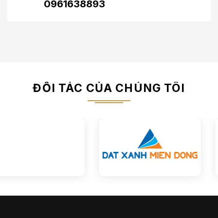
0961638893
ĐỐI TÁC CỦA CHÚNG TÔI