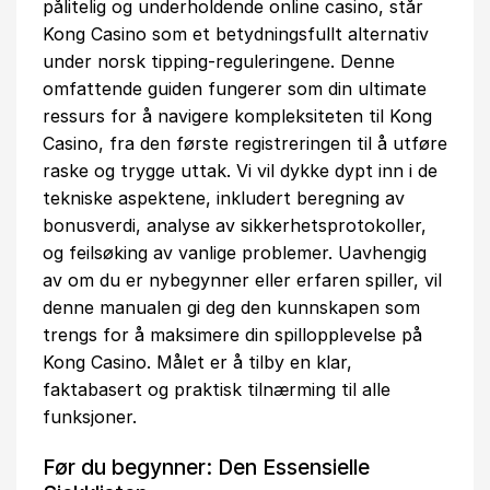
pålitelig og underholdende online casino, står
Kong Casino som et betydningsfullt alternativ
under norsk tipping-reguleringene. Denne
omfattende guiden fungerer som din ultimate
ressurs for å navigere kompleksiteten til Kong
Casino, fra den første registreringen til å utføre
raske og trygge uttak. Vi vil dykke dypt inn i de
tekniske aspektene, inkludert beregning av
bonusverdi, analyse av sikkerhetsprotokoller,
og feilsøking av vanlige problemer. Uavhengig
av om du er nybegynner eller erfaren spiller, vil
denne manualen gi deg den kunnskapen som
trengs for å maksimere din spillopplevelse på
Kong Casino
. Målet er å tilby en klar,
faktabasert og praktisk tilnærming til alle
funksjoner.
Før du begynner: Den Essensielle