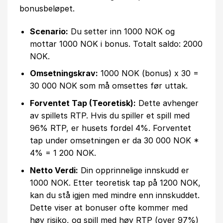
bonusbeløpet.
Scenario:
Du setter inn 1000 NOK og
mottar 1000 NOK i bonus. Totalt saldo: 2000
NOK.
Omsetningskrav:
1000 NOK (bonus) x 30 =
30 000 NOK som må omsettes før uttak.
Forventet Tap (Teoretisk):
Dette avhenger
av spillets RTP. Hvis du spiller et spill med
96% RTP, er husets fordel 4%. Forventet
tap under omsetningen er da 30 000 NOK *
4% = 1 200 NOK.
Netto Verdi:
Din opprinnelige innskudd er
1000 NOK. Etter teoretisk tap på 1200 NOK,
kan du stå igjen med mindre enn innskuddet.
Dette viser at bonuser ofte kommer med
høy risiko, og spill med høy RTP (over 97%)