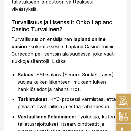
talletukseen ja nostoon välttääksesi
viivästyksiä.
Turvallisuus ja Lisenssit: Onko Lapland
Casino Turvallinen?
Turvallisuus on ensisijainen
lapland online
casino
-kokemuksessa. Lapland Casino toimii
Curacaon pelilisenssin alaisuudessa, joka vaatii
tiukkoja sääntöjä. Lisäksi:
Salaus:
SSL-salaus (Secure Socket Layer)
suojaa kaiken liikenteen, mukaan lukien
henkilötiedot ja rahansiirrot.
Tarkistukset:
KYC-prosessi varmistaa, että
pelaajat ovat laillisia ja estää rahanpesun.
Vastuullinen Pelaaminen:
Työkaluja, kuten
talletusrajoitukset, itsearviointitestit ja