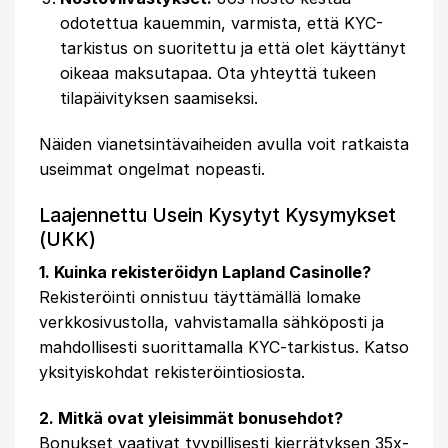
odotettua kauemmin, varmista, että KYC-
tarkistus on suoritettu ja että olet käyttänyt
oikeaa maksutapaa. Ota yhteyttä tukeen
tilapäivityksen saamiseksi.
Näiden vianetsintävaiheiden avulla voit ratkaista
useimmat ongelmat nopeasti.
Laajennettu Usein Kysytyt Kysymykset
(UKK)
1. Kuinka rekisteröidyn Lapland Casinolle?
Rekisteröinti onnistuu täyttämällä lomake
verkkosivustolla, vahvistamalla sähköposti ja
mahdollisesti suorittamalla KYC-tarkistus. Katso
yksityiskohdat rekisteröintiosiosta.
2. Mitkä ovat yleisimmät bonusehdot?
Bonukset vaativat tyypillisesti kierrätyksen 35x-