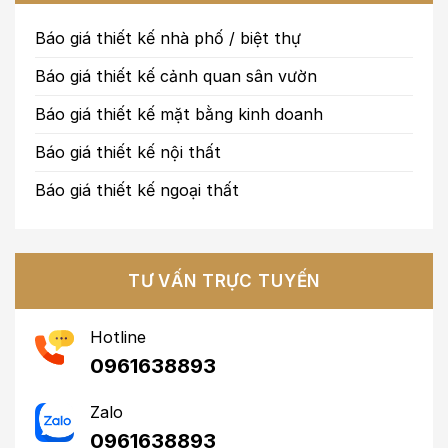
Báo giá thiết kế nhà phố / biệt thự
Báo giá thiết kế cảnh quan sân vườn
Báo giá thiết kế mặt bằng kinh doanh
Báo giá thiết kế nội thất
Báo giá thiết kế ngoại thất
TƯ VẤN TRỰC TUYẾN
Hotline
0961638893
Zalo
0961638893