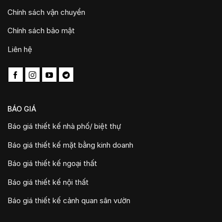
Chính sách vận chuyển
Chính sách bảo mật
Liên hệ
BÁO GIÁ
Báo giá thiết kế nhà phố/ biệt thự
Báo giá thiết kế mặt bằng kinh doanh
Báo giá thiết kế ngoại thất
Báo giá thiết kế nội thất
Báo giá thiết kế cảnh quan sân vườn