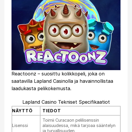
Reactoonz – suosittu kolikkopeli, joka on
saatavilla Lapland Casinolla ja havainnollistaa
laadukasta pelikokemusta.
Lapland Casino Tekniset Specifikaatiot
NÄYTTÖ
TIEDOT
Toimii Curacaon pelilisenssin
Lisenssi
alaisuudessa, mikä tarjoaa sääntelyn
ja turvallisuuden.