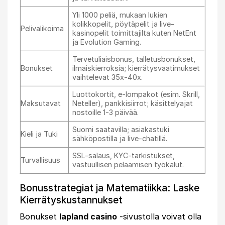
Yli 1000 peliä, mukaan lukien
kolikkopelit, pöytäpelit ja live-
Pelivalikoima
kasinopelit toimittajilta kuten NetEnt
ja Evolution Gaming.
Tervetuliaisbonus, talletusbonukset,
Bonukset
ilmaiskierroksia; kierrätysvaatimukset
vaihtelevat 35x-40x.
Luottokortit, e-lompakot (esim. Skrill,
Maksutavat
Neteller), pankkisiirrot; käsittelyajat
nostoille 1-3 päivää.
Suomi saatavilla; asiakastuki
Kieli ja Tuki
sähköpostilla ja live-chatillä.
SSL-salaus, KYC-tarkistukset,
Turvallisuus
vastuullisen pelaamisen työkalut.
Bonusstrategiat ja Matematiikka: Laske
Kierrätyskustannukset
Bonukset
lapland casino
-sivustolla voivat olla