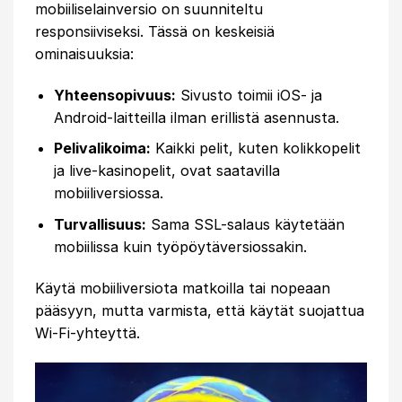
mobiiliselainversio on suunniteltu
responsiiviseksi. Tässä on keskeisiä
ominaisuuksia:
Yhteensopivuus:
Sivusto toimii iOS- ja
Android-laitteilla ilman erillistä asennusta.
Pelivalikoima:
Kaikki pelit, kuten kolikkopelit
ja live-kasinopelit, ovat saatavilla
mobiiliversiossa.
Turvallisuus:
Sama SSL-salaus käytetään
mobiilissa kuin työpöytäversiossakin.
Käytä mobiiliversiota matkoilla tai nopeaan
pääsyyn, mutta varmista, että käytät suojattua
Wi-Fi-yhteyttä.