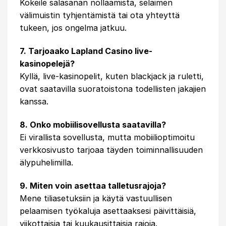
Kokeile salasanan nollaamista, selaimen
välimuistin tyhjentämistä tai ota yhteyttä
tukeen, jos ongelma jatkuu.
7. Tarjoaako Lapland Casino live-
kasinopelejä?
Kyllä, live-kasinopelit, kuten blackjack ja ruletti,
ovat saatavilla suoratoistona todellisten jakajien
kanssa.
8. Onko mobiilisovellusta saatavilla?
Ei virallista sovellusta, mutta mobiilioptimoitu
verkkosivusto tarjoaa täyden toiminnallisuuden
älypuhelimilla.
9. Miten voin asettaa talletusrajoja?
Mene tiliasetuksiin ja käytä vastuullisen
pelaamisen työkaluja asettaaksesi päivittäisiä,
viikottaisia tai kuukausittaisia rajoja.