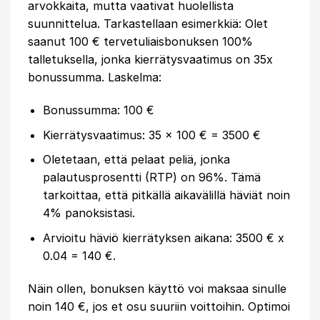
arvokkaita, mutta vaativat huolellista
suunnittelua. Tarkastellaan esimerkkiä: Olet
saanut 100 € tervetuliaisbonuksen 100%
talletuksella, jonka kierrätysvaatimus on 35x
bonussumma. Laskelma:
Bonussumma: 100 €
Kierrätysvaatimus: 35 x 100 € = 3500 €
Oletetaan, että pelaat peliä, jonka
palautusprosentti (RTP) on 96%. Tämä
tarkoittaa, että pitkällä aikavälillä häviät noin
4% panoksistasi.
Arvioitu häviö kierrätyksen aikana: 3500 € x
0.04 = 140 €.
Näin ollen, bonuksen käyttö voi maksaa sinulle
noin 140 €, jos et osu suuriin voittoihin. Optimoi