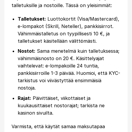
talletuksille ja nostoille. Tässä on yleisimmät:
Talletukset:
Luottokortit (Visa/Mastercard),
e-lompakot (Skrill, Neteller), pankkisiirrot.
Vähimmäistalletus on tyypillisesti 10 €, ja
talletukset käsitellään välittömästi.
Nostot:
Sama menetelmä kuin talletuksessa;
vähimmäisnosto on 20 €. Käsittelyajat
vaihtelevat: e-lompakoille 24 tuntia,
pankkisiirroille 1-3 päivää. Huomioi, että KYC-
tarkistus voi viivästyttää ensimmäisiä
nostoja.
Rajat:
Päivittäiset, viikottaiset ja
kuukausittaiset nostorajat; tarkista ne
kasinon sivuilta.
Varmista, että käytät samaa maksutapaa