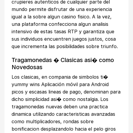
crupieres autenticos de cualquier parte del
mundo permite disfrutar de una experiencia
igual a la sobre algun casino fisico. A la vez,
una plataforma confecciona algun analisis
intensivo de estas tasas RTP y garantiza que
sus individuos encuentren juegos justos, cosa
que incrementa las posibilidades sobre triunfo.
Tragamonedas � Clasicas asi� como
Novedosas
Los clasicas, en compania de simbolos ti�
yummy wins Aplicación móvil para Android
picos y escasas lineas de pago, denominan para
dicho simplicidad asi� como nostalgia. Los
tragamonedas nuevas deben una practica
dinamica utilizando caracteristicas avanzadas
como multiplicadores, rondas sobre
bonificacion desplazandolo hacia el pelo giros