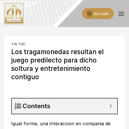
Skip
to
Dự toán
content
TIN TỨC
Los tragamonedas resultan el
juego predilecto para dicho
soltura y entretenimiento
contiguo
Contents
Igual forma, una interaccion en compania de