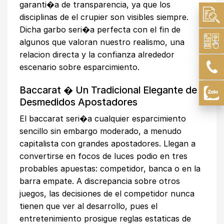
garanti�a de transparencia, ya que los
disciplinas de el crupier son visibles siempre.
Dicha garbo seri�a perfecta con el fin de
algunos que valoran nuestro realismo, una
relacion directa y la confianza alrededor
escenario sobre esparcimiento.
Baccarat � Un Tradicional Elegante de
Desmedidos Apostadores
El baccarat seri�a cualquier esparcimiento
sencillo sin embargo moderado, a menudo
capitalista con grandes apostadores. Llegan a
convertirse en focos de luces podio en tres
probables apuestas: competidor, banca o en la
barra empate. A discrepancia sobre otros
juegos, las decisiones de el competidor nunca
tienen que ver al desarrollo, pues el
entretenimiento prosigue reglas estaticas de