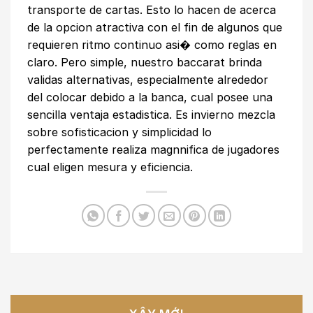
transporte de cartas. Esto lo hacen de acerca
de la opcion atractiva con el fin de algunos que
requieren ritmo continuo asi� como reglas en
claro. Pero simple, nuestro baccarat brinda
validas alternativas, especialmente alrededor
del colocar debido a la banca, cual posee una
sencilla ventaja estadistica. Es invierno mezcla
sobre sofisticacion y simplicidad lo
perfectamente realiza magnnifica de jugadores
cual eligen mesura y eficiencia.