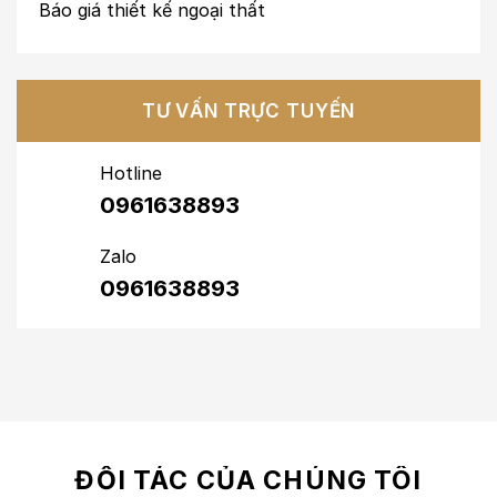
Báo giá thiết kế ngoại thất
TƯ VẤN TRỰC TUYẾN
Hotline
0961638893
Zalo
0961638893
ĐỐI TÁC CỦA CHÚNG TÔI