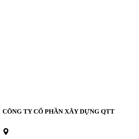
CÔNG TY CỔ PHẦN XÂY DỰNG QTT