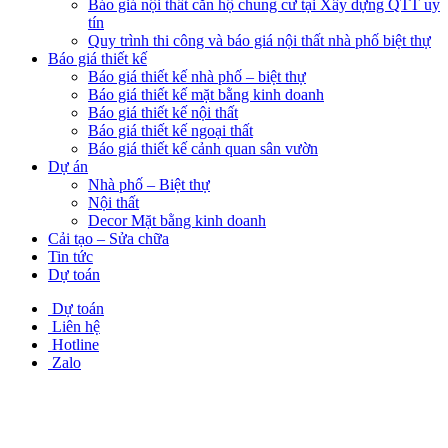
Báo giá nội thất căn hộ chung cư tại Xây dựng QTT uy
tín
Quy trình thi công và báo giá nội thất nhà phố biệt thự
Báo giá thiết kế
Báo giá thiết kế nhà phố – biệt thự
Báo giá thiết kế mặt bằng kinh doanh
Báo giá thiết kế nội thất
Báo giá thiết kế ngoại thất
Báo giá thiết kế cảnh quan sân vườn
Dự án
Nhà phố – Biệt thự
Nội thất
Decor Mặt bằng kinh doanh
Cải tạo – Sửa chữa
Tin tức
Dự toán
Dự toán
Liên hệ
Hotline
Zalo