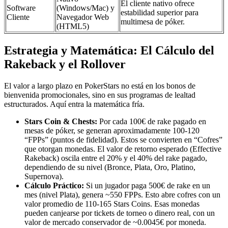
El cliente nativo ofrece
Software
(Windows/Mac) y
estabilidad superior para
Cliente
Navegador Web
multimesa de póker.
(HTML5)
Estrategia y Matemática: El Cálculo del
Rakeback y el Rollover
El valor a largo plazo en PokerStars no está en los bonos de
bienvenida promocionales, sino en sus programas de lealtad
estructurados. Aquí entra la matemática fría.
Stars Coin & Chests:
Por cada 100€ de rake pagado en
mesas de póker, se generan aproximadamente 100-120
“FPPs” (puntos de fidelidad). Estos se convierten en “Cofres”
que otorgan monedas. El valor de retorno esperado (Effective
Rakeback) oscila entre el 20% y el 40% del rake pagado,
dependiendo de su nivel (Bronce, Plata, Oro, Platino,
Supernova).
Cálculo Práctico:
Si un jugador paga 500€ de rake en un
mes (nivel Plata), genera ~550 FPPs. Esto abre cofres con un
valor promedio de 110-165 Stars Coins. Esas monedas
pueden canjearse por tickets de torneo o dinero real, con un
valor de mercado conservador de ~0.0045€ por moneda.