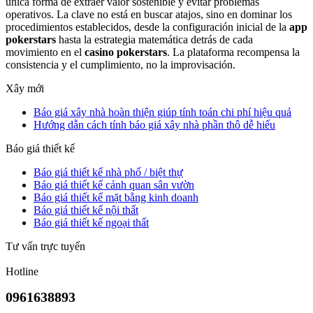
única forma de extraer valor sostenible y evitar problemas
operativos. La clave no está en buscar atajos, sino en dominar los
procedimientos establecidos, desde la configuración inicial de la
app
pokerstars
hasta la estrategia matemática detrás de cada
movimiento en el
casino pokerstars
. La plataforma recompensa la
consistencia y el cumplimiento, no la improvisación.
Xây mới
Báo giá xây nhà hoàn thiện giúp tính toán chi phí hiệu quả
Hướng dẫn cách tính báo giá xây nhà phần thô dễ hiểu
Báo giá thiết kế
Báo giá thiết kế nhà phố / biệt thự
Báo giá thiết kế cảnh quan sân vườn
Báo giá thiết kế mặt bằng kinh doanh
Báo giá thiết kế nội thất
Báo giá thiết kế ngoại thất
Tư vấn trực tuyến
Hotline
0961638893