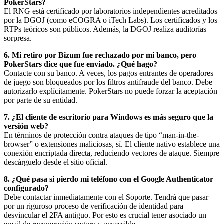
PokerStars?
El RNG está certificado por laboratorios independientes acreditados
por la DGOJ (como eCOGRA o iTech Labs). Los certificados y los
RTPs teóricos son públicos. Además, la DGOJ realiza auditorías
sorpresa.
6. Mi retiro por Bizum fue rechazado por mi banco, pero
PokerStars dice que fue enviado. ¿Qué hago?
Contacte con su banco. A veces, los pagos entrantes de operadores
de juego son bloqueados por los filtros antifraude del banco. Debe
autorizarlo explícitamente. PokerStars no puede forzar la aceptación
por parte de su entidad.
7. ¿El cliente de escritorio para Windows es más seguro que la
versión web?
En términos de protección contra ataques de tipo “man-in-the-
browser” o extensiones maliciosas, sí. El cliente nativo establece una
conexión encriptada directa, reduciendo vectores de ataque. Siempre
descárguelo desde el sitio oficial.
8. ¿Qué pasa si pierdo mi teléfono con el Google Authenticator
configurado?
Debe contactar inmediatamente con el Soporte. Tendrá que pasar
por un riguroso proceso de verificación de identidad para
desvincular el 2FA antiguo. Por esto es crucial tener asociado un