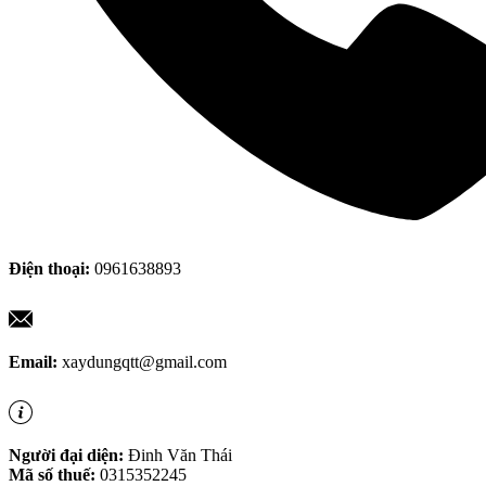
Điện thoại:
0961638893
Email:
xaydungqtt@gmail.com
Người đại diện:
Đinh Văn Thái
Mã số thuế:
0315352245