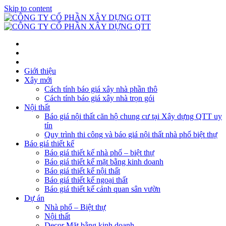
Skip to content
Giới thiệu
Xây mới
Cách tính báo giá xây nhà phần thô
Cách tính báo giá xây nhà trọn gói
Nội thất
Báo giá nội thất căn hộ chung cư tại Xây dựng QTT uy
tín
Quy trình thi công và báo giá nội thất nhà phố biệt thự
Báo giá thiết kế
Báo giá thiết kế nhà phố – biệt thự
Báo giá thiết kế mặt bằng kinh doanh
Báo giá thiết kế nội thất
Báo giá thiết kế ngoại thất
Báo giá thiết kế cảnh quan sân vườn
Dự án
Nhà phố – Biệt thự
Nội thất
Decor Mặt bằng kinh doanh