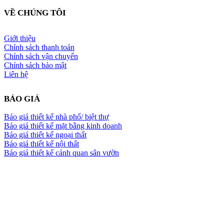
VỀ CHÚNG TÔI
Giới thiệu
Chính sách thanh toán
Chính sách vận chuyển
Chính sách bảo mật
Liên hệ
BÁO GIÁ
Báo giá thiết kế nhà phố/ biệt thự
Báo giá thiết kế mặt bằng kinh doanh
Báo giá thiết kế ngoại thất
Báo giá thiết kế nội thất
Báo giá thiết kế cảnh quan sân vườn