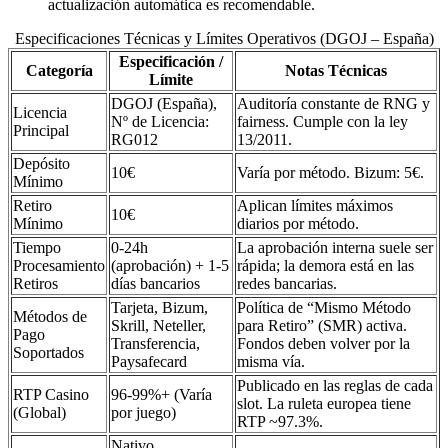
actualización automática es recomendable.
Especificaciones Técnicas y Límites Operativos (DGOJ – España)
Especificación /
Categoría
Notas Técnicas
Límite
DGOJ (España),
Auditoría constante de RNG y
Licencia
Nº de Licencia:
fairness. Cumple con la ley
Principal
RG012
13/2011.
Depósito
10€
Varía por método. Bizum: 5€.
Mínimo
Retiro
Aplican límites máximos
10€
Mínimo
diarios por método.
Tiempo
0-24h
La aprobación interna suele ser
Procesamiento
(aprobación) + 1-5
rápida; la demora está en las
Retiros
días bancarios
redes bancarias.
Tarjeta, Bizum,
Política de “Mismo Método
Métodos de
Skrill, Neteller,
para Retiro” (SMR) activa.
Pago
Transferencia,
Fondos deben volver por la
Soportados
Paysafecard
misma vía.
Publicado en las reglas de cada
RTP Casino
96-99%+ (Varía
slot. La ruleta europea tiene
(Global)
por juego)
RTP ~97.3%.
Nativo