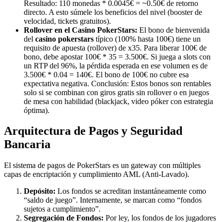
Resultado: 110 monedas * 0.0045€ = ~0.50€ de retorno
directo. A esto súmele los beneficios del nivel (booster de
velocidad, tickets gratuitos).
Rollover en el Casino PokerStars:
El bono de bienvenida
del
casino pokerstars
típico (100% hasta 100€) tiene un
requisito de apuesta (rollover) de x35. Para liberar 100€ de
bono, debe apostar 100€ * 35 = 3.500€. Si juega a slots con
un RTP del 96%, la pérdida esperada en ese volumen es de
3.500€ * 0.04 = 140€. El bono de 100€ no cubre esa
expectativa negativa. Conclusión: Estos bonos son rentables
solo si se combinan con giros gratis sin rollover o en juegos
de mesa con habilidad (blackjack, video póker con estrategia
óptima).
Arquitectura de Pagos y Seguridad
Bancaria
El sistema de pagos de PokerStars es un gateway con múltiples
capas de encriptación y cumplimiento AML (Anti-Lavado).
Depósito:
Los fondos se acreditan instantáneamente como
“saldo de juego”. Internamente, se marcan como “fondos
sujetos a cumplimiento”.
Segregación de Fondos:
Por ley, los fondos de los jugadores